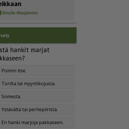
eikkaan
sely
stä hankit marjat
kkaseen?
Poimin itse.
Torilta tai myyntikojusta.
Somesta.
Ystävältä tai perhepiiristä.
En hanki marjoja pakkaseen.