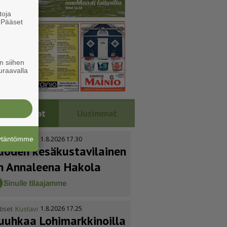
toja
. Pääset
e
n siihen
uraavalla
Luetuimmat
Uusimmat
äytäntömme
tiset
Kustavi
1.8.2026 17.30
uoden kesäkus­ta­vi­lainen
n Annaleena Hakola
tiset
Kustavi
1.8.2026 17.25
uuhkaa Lohimark­ki­noilla