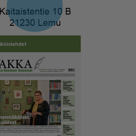
köislehdet