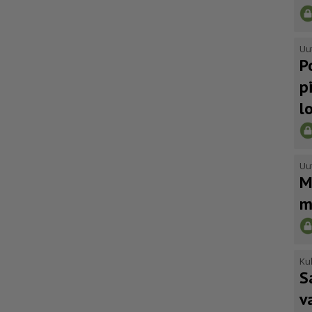
Uu
P
p
l
Uu
M
m
Kul
S
v