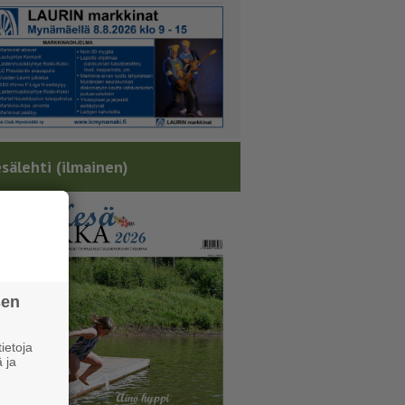
sälehti (ilmainen)
sen
ietoja
 ja