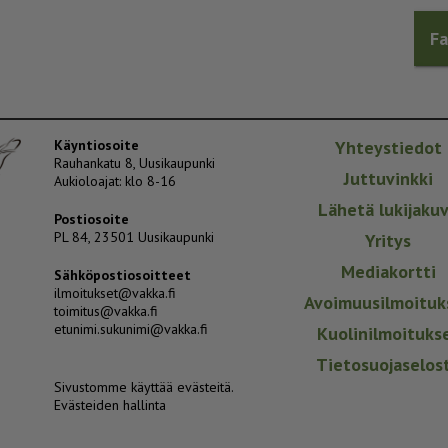
F
Käyntiosoite
Yhteystiedot
Rauhankatu 8, Uusikaupunki
Juttuvinkki
Aukioloajat: klo 8-16
Lähetä lukijaku
Postiosoite
PL 84, 23501 Uusikaupunki
Yritys
Mediakortti
Sähköpostiosoitteet
ilmoitukset@vakka.fi
Avoimuusilmoituk
toimitus@vakka.fi
etunimi.sukunimi@vakka.fi
Kuolinilmoituks
Tietosuojaselos
Sivustomme käyttää evästeitä.
Evästeiden hallinta