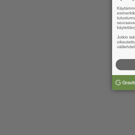
Käytämme 
esimerkiks
tutustuma
seuraaval
käytettäv
Jotkin te
oikeutett
välilehdel