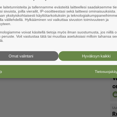
laitetunnisteita ja tallennamme evästeitä laitteellesi saadaksemme tie
i sivuista, joilla vierailit, IP-osoitteestasi sekä laitteesi ominaisuuksista
an yksityiskohtaisesti käyttötarkoituksiin ja teknologiakumppaneihimm
la välilehdellä. Hylkääminen voi vaikuttaa sivuston toimivuuteen ja
yyteen.
knologiamme voivat käsitellä tietoja myös ilman suostumusta, jos niillä o
u peruste. Voit vastustaa tätä tai muuttaa asetuksiasi milloin tahansa se
lä.
Omat valintani
Hyväksyn kaikki
Tietosuojak
Uu
V
o
Uu
R