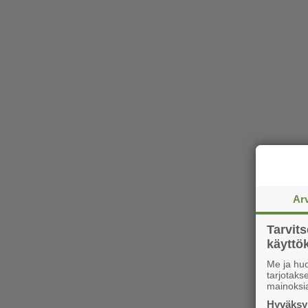
Ar
Tarvit
käytt
Me ja huo
tarjotak
mainoksi
Hyväksym