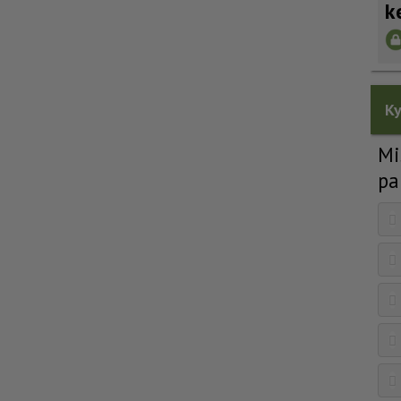
k
Ky
Mi
pa