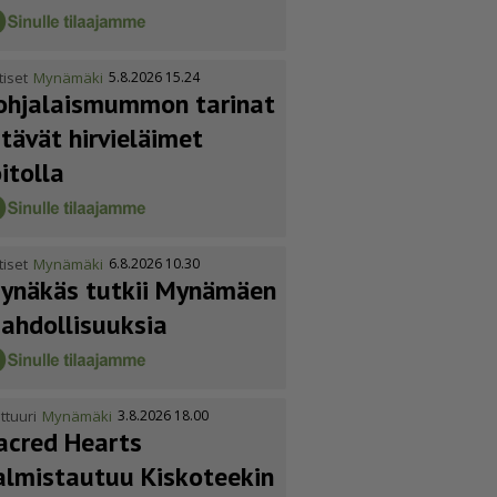
tiset
Mynämäki
5.8.2026 15.24
ohja­lais­mummon tarinat
itävät hirvieläimet
oitolla
tiset
Mynämäki
6.8.2026 10.30
ynäkäs tutkii Mynämäen
ahdol­li­suuksia
ttuuri
Mynämäki
3.8.2026 18.00
acred Hearts
almistautuu Kiskoteekin