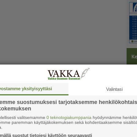
Ke
vostamme yksityisyyttäsi
Valintasi
semme suostumuksesi tarjotaksemme henkilökohtai
ökokemuksen
lellisesti valitsemamme
0 teknologiakumppania
hyödynnämme henkilöt
semme paremman käyttäjäkokemuksen sekä kohdentaaksemme sisältöä
a.
ällä suostut tietojesi käyttöön seuraavasti