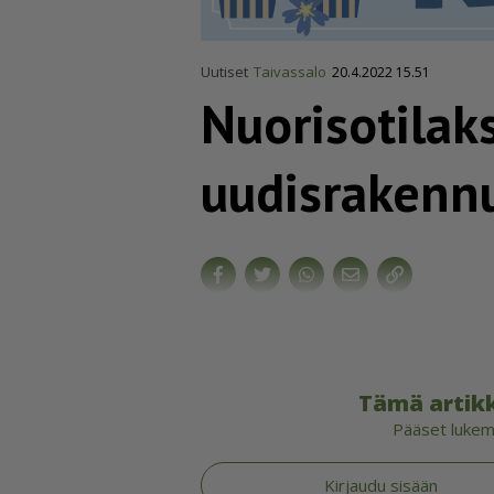
Uutiset
Taivassalo
20.4.2022 15.51
Nuorisotilak
uudis­ra­ken­
Tämä artikk
Pääset lukema
Kirjaudu sisään