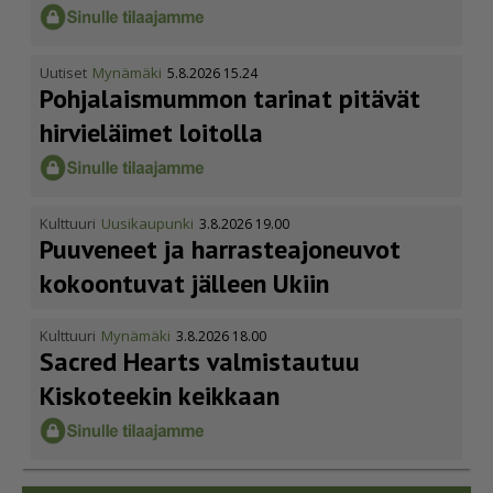
Uutiset
Mynämäki
5.8.2026 15.24
Pohja­lais­mummon tarinat pitävät
hirvieläimet loitolla
Kulttuuri
Uusikaupunki
3.8.2026 19.00
Puuveneet ja harras­te­a­jo­neuvot
kokoontuvat jälleen Ukiin
Kulttuuri
Mynämäki
3.8.2026 18.00
Sacred Hearts valmistautuu
Kiskoteekin keikkaan