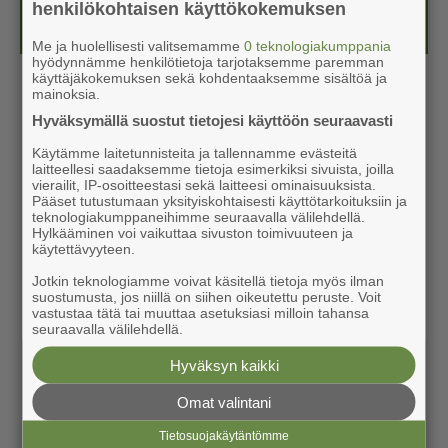
henkilökohtaisen käyttökokemuksen
Kesälehti (ilmainen)
Me ja huolellisesti valitsemamme
0 teknologiakumppania
hyödynnämme henkilötietoja tarjotaksemme paremman
käyttäjäkokemuksen sekä kohdentaaksemme sisältöä ja
mainoksia.
Hyväksymällä suostut tietojesi käyttöön seuraavasti
Käytämme laitetunnisteita ja tallennamme evästeitä
laitteellesi saadaksemme tietoja esimerkiksi sivuista, joilla
vierailit, IP-osoitteestasi sekä laitteesi ominaisuuksista.
Pääset tutustumaan yksityiskohtaisesti käyttötarkoituksiin ja
teknologiakumppaneihimme seuraavalla välilehdellä.
Hylkääminen voi vaikuttaa sivuston toimivuuteen ja
käytettävyyteen.
Jotkin teknologiamme voivat käsitellä tietoja myös ilman
suostumusta, jos niillä on siihen oikeutettu peruste. Voit
vastustaa tätä tai muuttaa asetuksiasi milloin tahansa
seuraavalla välilehdellä.
Hyväksyn kaikki
Omat valintani
Tietosuojakäytäntömme