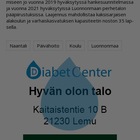
mi­seen jo vuon­na 2019 hy­väk­sy­tys­sä han­ke­suun­ni­tel­mas­sa
ja vuon­na 2021 hy­väk­sy­tyis­sä Luon­non­maan per­he­ta­lon
pää­pii­rus­tuk­sis­sa. Laa­jen­nus mah­dol­lis­taa kak­si­sar­jai­sen
ala­kou­lun ja var­hais­kas­va­tuk­sen ka­pa­si­tee­tin nos­ton 35 lap­
sel­la.
Naantali
Päivähoito
Koulu
Luonnonmaa