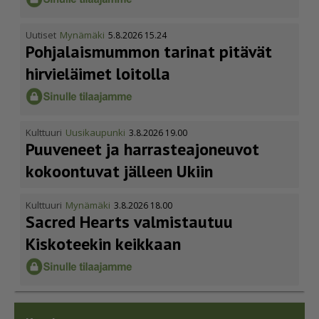
Uutiset
Mynämäki
5.8.2026 15.24
Pohja­lais­mummon tarinat pitävät
hirvieläimet loitolla
Kulttuuri
Uusikaupunki
3.8.2026 19.00
Puuveneet ja harras­te­a­jo­neuvot
kokoontuvat jälleen Ukiin
Kulttuuri
Mynämäki
3.8.2026 18.00
Sacred Hearts valmistautuu
Kiskoteekin keikkaan