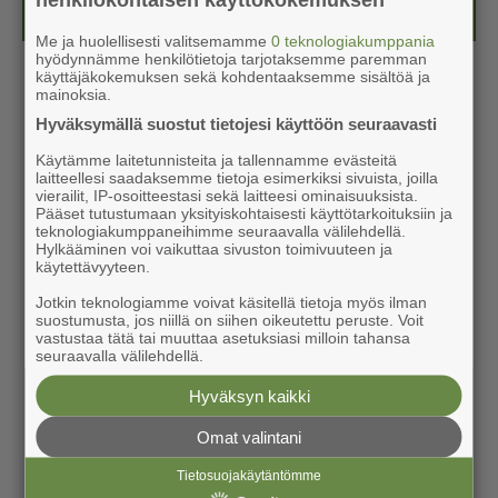
Kesälehti (ilmainen)
Me ja huolellisesti valitsemamme
0 teknologiakumppania
hyödynnämme henkilötietoja tarjotaksemme paremman
käyttäjäkokemuksen sekä kohdentaaksemme sisältöä ja
mainoksia.
Hyväksymällä suostut tietojesi käyttöön seuraavasti
Käytämme laitetunnisteita ja tallennamme evästeitä
laitteellesi saadaksemme tietoja esimerkiksi sivuista, joilla
vierailit, IP-osoitteestasi sekä laitteesi ominaisuuksista.
Pääset tutustumaan yksityiskohtaisesti käyttötarkoituksiin ja
teknologiakumppaneihimme seuraavalla välilehdellä.
Hylkääminen voi vaikuttaa sivuston toimivuuteen ja
käytettävyyteen.
Jotkin teknologiamme voivat käsitellä tietoja myös ilman
suostumusta, jos niillä on siihen oikeutettu peruste. Voit
vastustaa tätä tai muuttaa asetuksiasi milloin tahansa
seuraavalla välilehdellä.
Hyväksyn kaikki
Omat valintani
Tietosuojakäytäntömme