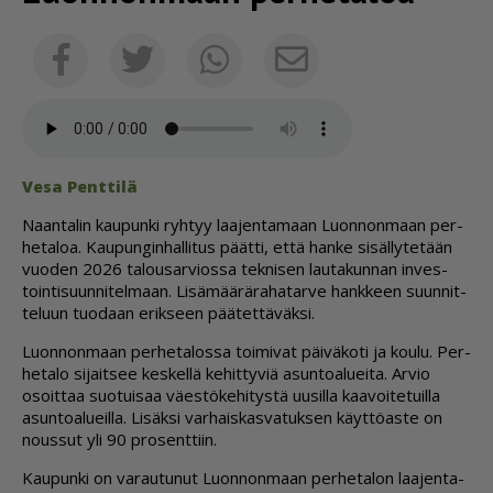
Sähköposti
Facebook
Twitter
Whatsapp
Vesa Pent­ti­lä
Naan­ta­lin kau­pun­ki ryh­tyy laa­jen­ta­maan Luon­non­maan per­
he­ta­loa. Kau­pun­gin­hal­li­tus päät­ti, et­tä han­ke si­säl­ly­te­tään
vuo­den 2026 ta­lou­sar­vi­os­sa tek­ni­sen lau­ta­kun­nan in­ves­
toin­ti­suun­ni­tel­maan. Li­sä­mää­rä­ra­ha­tar­ve hank­keen suun­nit­
te­luun tuo­daan erik­seen pää­tet­tä­väk­si.
Luon­non­maan per­he­ta­los­sa toi­mi­vat päi­vä­ko­ti ja kou­lu. Per­
he­ta­lo si­jait­see kes­kel­lä ke­hit­ty­viä asun­to­a­lu­ei­ta. Ar­vio
osoit­taa suo­tui­saa vä­es­tö­ke­hi­tys­tä uu­sil­la kaa­voi­te­tuil­la
asun­to­a­lu­eil­la. Li­säk­si var­hais­kas­va­tuk­sen käyt­tö­as­te on
nous­sut yli 90 pro­sent­tiin.
Kau­pun­ki on va­rau­tu­nut Luon­non­maan per­he­ta­lon laa­jen­ta­