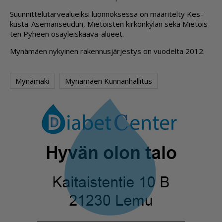
Suun­nit­te­lu­tar­ve­a­lu­eik­si luon­nok­ses­sa on mää­ri­tel­ty Kes­
kus­ta-Ase­man­seu­dun, Mie­tois­ten kir­kon­ky­län sekä Mie­tois­
ten Py­heen osa­y­leis­kaa­va-alu­eet.
My­nä­mä­en ny­kyi­nen ra­ken­nus­jär­jes­tys on vuo­del­ta 2012.
Mynämäki
Mynämäen Kunnanhallitus