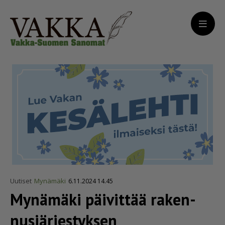
Uutiset
Mynämäki
6.11.2024 14.45
Mynämäki päivittää raken­
nus­jär­jes­tyksen