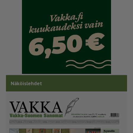
Näköislehdet