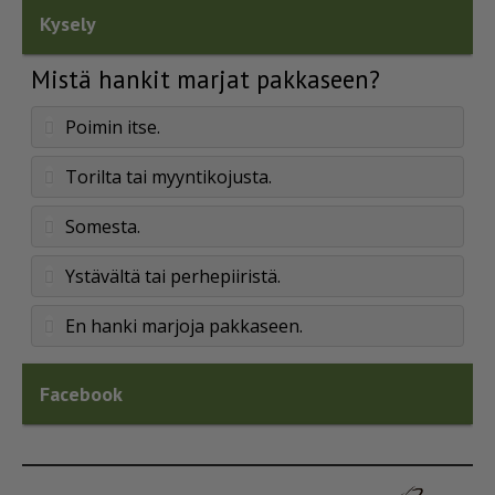
Kysely
Mistä hankit marjat pakkaseen?
Poimin itse.
Torilta tai myyntikojusta.
Somesta.
Ystävältä tai perhepiiristä.
En hanki marjoja pakkaseen.
Facebook