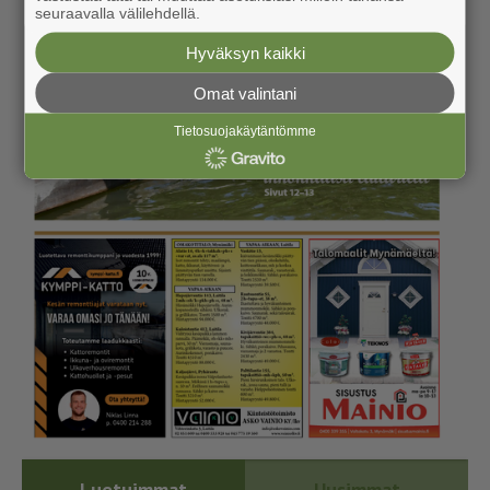
seuraavalla välilehdellä.
Hyväksyn kaikki
Omat valintani
Tietosuojakäytäntömme
Luetuimmat
Uusimmat