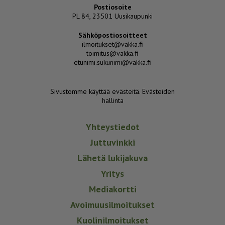
Postiosoite
PL 84, 23501 Uusikaupunki
Sähköpostiosoitteet
ilmoitukset@vakka.fi
toimitus@vakka.fi
etunimi.sukunimi@vakka.fi
Sivustomme käyttää evästeitä.
Evästeiden
hallinta
Yhteystiedot
Juttuvinkki
Lähetä lukijakuva
Yritys
Mediakortti
Avoimuusilmoitukset
Kuolinilmoitukset