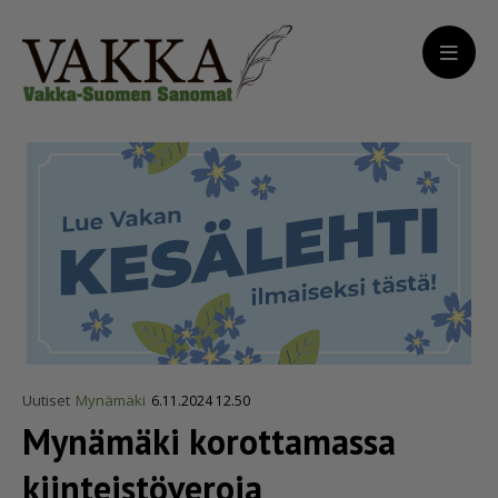
Uutiset
Mynämäki
6.11.2024 12.50
Mynämäki korottamassa
kiinteis­tö­veroja