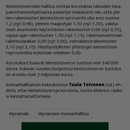
Kiin­teis­tö­ve­roi­hin hal­li­tus esit­tää ko­ro­tuk­sia ta­lou­den ta­sa­
pai­not­ta­mi­soh­jel­mas­sa pää­te­tyn mu­kai­ses­ti niin, et­tä ylei­
nen ra­ken­nus­ten kiin­teis­tö­ve­rop­ro­sent­ti oli­si en­si vuon­na
1,2 (nyt 0,98), ylei­nen maa­poh­jan 1,50 (nyt 1,30), va­ki­tui­
seen asu­mi­seen käy­tet­tä­vien ra­ken­nus­ten 0,60 (nyt 0,55),
va­paa-ajan ra­ken­nus­ten 1,50 (nyt 1,15), ra­ken­ta­mat­to­man
ra­ken­nus­pai­kan 3,00 (nyt 3,00), voi­ma­lai­tos­ra­ken­nus­ten
3,10 (nyt 3,10). Yleis­hyö­dyl­lis­ten yh­tei­sö­jen kiin­teis­tö­ve­
rop­ro­sen­tik­si esi­te­tään edel­leen 0,00.
Ko­ro­tuk­set li­sää­vät kiin­teis­tö­ve­ron tuot­toa noin 340 000
eu­roa. Ku­lu­van vuo­den bud­je­tis­sa kiin­teis­tö­ve­ron tuo­tok­si
on ar­vi­oi­tu noin 2 mil­joo­naa eu­roa.
Kun­nan­hal­li­tuk­sen ko­kouk­ses­sa
Tuu­la Toi­vo­nen
(sd.) eh­
dot­ti, et­tei kiin­teis­tö­ve­ro­ja ko­ro­te­ta, mut­ta eh­do­tus rau­ke­
si kan­nat­ta­mat­to­ma­na.
Mynämäki
Mynämäen Kunnanhallitus