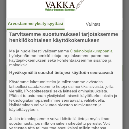
Arvostamme yksityisyyttäsi
Valintasi
Tarvitsemme suostumuksesi tarjotaksemme
henkilökohtaisen käyttökokemuksen
Me ja huolellisesti valitsemamme
0 teknologiakumppania
hyödynnämme henkilötietoja tarjotaksemme paremman
käyttäjäkokemuksen sekä kohdentaaksemme sisältöä ja
mainoksia.
Hyväksymällä suostut tietojesi käyttöön seuraavasti
Kesälehti (ilmainen)
Käytämme laitetunnisteita ja tallennamme evästeitä
laitteellesi saadaksemme tietoja esimerkiksi sivuista, joilla
vierailit, IP-osoitteestasi sekä laitteesi ominaisuuksista.
Pääset tutustumaan yksityiskohtaisesti käyttötarkoituksiin ja
teknologiakumppaneihimme seuraavalla välilehdellä.
Hylkääminen voi vaikuttaa sivuston toimivuuteen ja
käytettävyyteen.
Jotkin teknologiamme voivat käsitellä tietoja myös ilman
suostumusta, jos niillä on siihen oikeutettu peruste. Voit
vastustaa tätä tai muuttaa asetuksiasi milloin tahansa