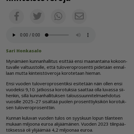
Sähköposti
Facebook
Twitter
Whatsapp
Sari Hon­ka­sa­lo
My­nä­mä­en kun­nan­hal­li­tus esit­tää en­si maa­nan­tai­na ko­koon­
tu­val­le val­tuus­tol­le, et­tä tu­lo­ve­rop­ro­sent­ti pi­de­tään en­nal­
laan mut­ta kiin­teis­tö­ve­ro­ja ko­ro­te­taan hie­man.
En­si vuo­den tu­lo­ve­rop­ro­sen­tik­si esi­te­tään näin ol­len en­si
vuo­dek­si 9,10. Jat­kos­sa ko­ro­tuk­sia saat­taa ol­la lu­vas­sa sii­
hen­kin, sil­lä kun­nan­hal­li­tuk­sen ta­lous­suun­ni­tel­ma­eh­do­tus
vuo­sil­le 2025–27 si­säl­tää puo­len pro­sent­tiyk­si­kön ko­ro­tuk­
sen tu­lo­ve­rop­ro­sent­tiin.
Kun­nan ku­lu­van vuo­den tu­los on syys­kuun lo­pun ti­lan­teen
mu­kaan mil­joo­na eu­roa ali­jää­mäi­nen. Vuo­den 2023 ti­lin­pää­
tök­ses­sä oli yli­jää­mää 4,2 mil­joo­naa eu­roa.