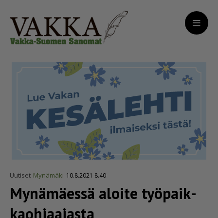
Uutiset
Mynämäki
10.8.2021 8.40
Mynämäessä aloite työpaik­
ka­oh­jaa­jasta