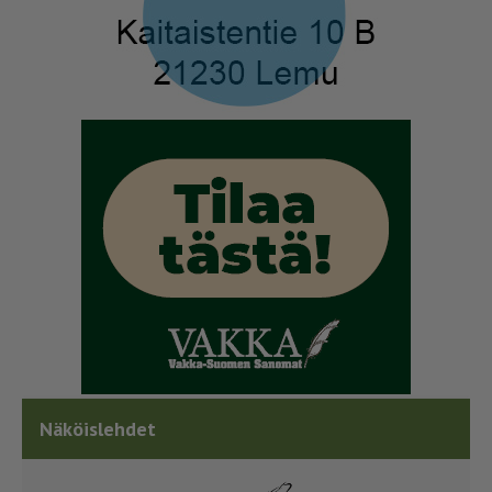
Näköislehdet