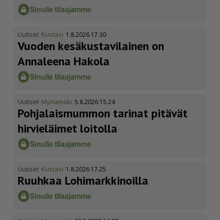
Uutiset
Kustavi
1.8.2026 17.30
Vuoden kesäkus­ta­vi­lainen on
Annaleena Hakola
Uutiset
Mynämäki
5.8.2026 15.24
Pohja­lais­mummon tarinat pitävät
hirvieläimet loitolla
Uutiset
Kustavi
1.8.2026 17.25
Ruuhkaa Lohimark­ki­noilla