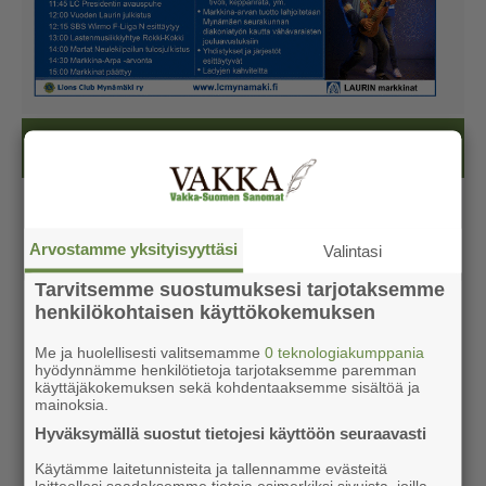
Kesälehti (ilmainen)
Arvostamme yksityisyyttäsi
Valintasi
Tarvitsemme suostumuksesi tarjotaksemme
henkilökohtaisen käyttökokemuksen
Me ja huolellisesti valitsemamme
0 teknologiakumppania
hyödynnämme henkilötietoja tarjotaksemme paremman
käyttäjäkokemuksen sekä kohdentaaksemme sisältöä ja
mainoksia.
Hyväksymällä suostut tietojesi käyttöön seuraavasti
Käytämme laitetunnisteita ja tallennamme evästeitä
laitteellesi saadaksemme tietoja esimerkiksi sivuista, joilla