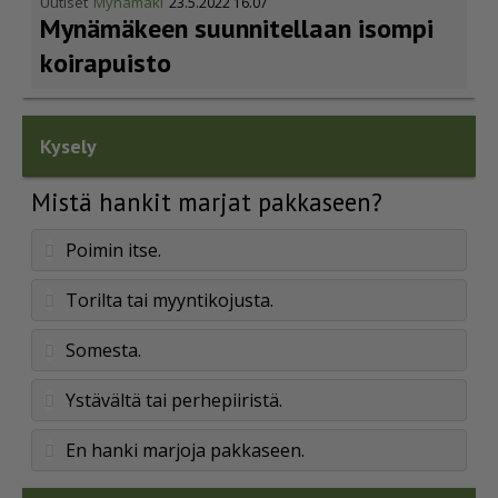
Uutiset
Mynämäki
23.5.2022 16.07
Mynämäkeen suunnitellaan isompi
koirapuisto
Kysely
Mistä hankit marjat pakkaseen?
Poimin itse.
Torilta tai myyntikojusta.
Somesta.
Ystävältä tai perhepiiristä.
En hanki marjoja pakkaseen.