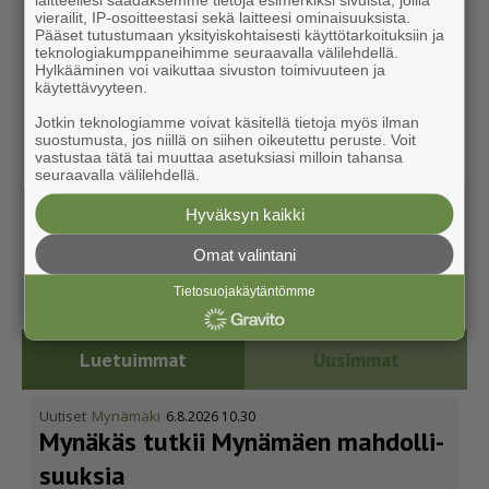
vierailit, IP-osoitteestasi sekä laitteesi ominaisuuksista.
Pääset tutustumaan yksityiskohtaisesti käyttötarkoituksiin ja
teknologiakumppaneihimme seuraavalla välilehdellä.
Hylkääminen voi vaikuttaa sivuston toimivuuteen ja
käytettävyyteen.
Jotkin teknologiamme voivat käsitellä tietoja myös ilman
suostumusta, jos niillä on siihen oikeutettu peruste. Voit
vastustaa tätä tai muuttaa asetuksiasi milloin tahansa
seuraavalla välilehdellä.
Hyväksyn kaikki
Omat valintani
Tietosuojakäytäntömme
Luetuimmat
Uusimmat
Uutiset
Mynämäki
6.8.2026 10.30
Mynäkäs tutkii Mynämäen mahdol­li­
suuksia