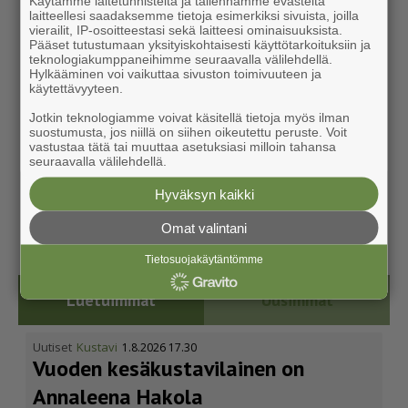
Käytämme laitetunnisteita ja tallennamme evästeitä
laitteellesi saadaksemme tietoja esimerkiksi sivuista, joilla
vierailit, IP-osoitteestasi sekä laitteesi ominaisuuksista.
Pääset tutustumaan yksityiskohtaisesti käyttötarkoituksiin ja
teknologiakumppaneihimme seuraavalla välilehdellä.
Hylkääminen voi vaikuttaa sivuston toimivuuteen ja
käytettävyyteen.
Jotkin teknologiamme voivat käsitellä tietoja myös ilman
suostumusta, jos niillä on siihen oikeutettu peruste. Voit
vastustaa tätä tai muuttaa asetuksiasi milloin tahansa
seuraavalla välilehdellä.
Hyväksyn kaikki
Omat valintani
Tietosuojakäytäntömme
Luetuimmat
Uusimmat
Uutiset
Kustavi
1.8.2026 17.30
Vuoden kesäkus­ta­vi­lainen on
Annaleena Hakola