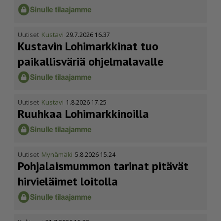
Uutiset
Kustavi
29.7.2026 16.37
Kustavin Lohimarkkinat tuo
paikallisväriä ohjelmalavalle
Uutiset
Kustavi
1.8.2026 17.25
Ruuhkaa Lohimark­ki­noilla
Uutiset
Mynämäki
5.8.2026 15.24
Pohja­lais­mummon tarinat pitävät
hirvieläimet loitolla