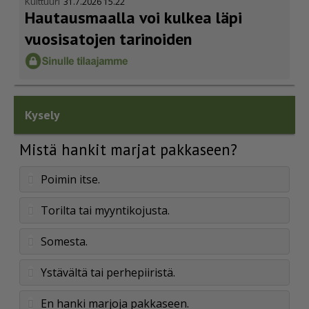
Kulttuuri
31.7.2026 15.22
Hautausmaalla voi kulkea läpi
vuosisatojen tarinoiden
Kysely
Mistä hankit marjat pakkaseen?
Poimin itse.
Torilta tai myyntikojusta.
Somesta.
Ystävältä tai perhepiiristä.
En hanki marjoja pakkaseen.