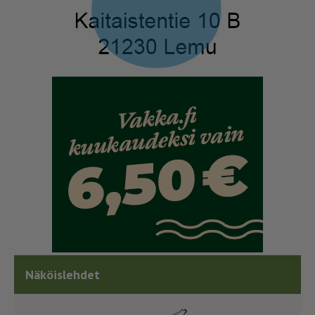
Näköislehdet