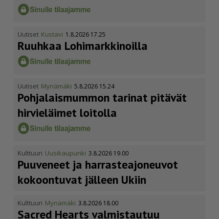
Uutiset
Kustavi
1.8.2026 17.25
Ruuhkaa Lohimark­ki­noilla
Uutiset
Mynämäki
5.8.2026 15.24
Pohja­lais­mummon tarinat pitävät
hirvieläimet loitolla
Kulttuuri
Uusikaupunki
3.8.2026 19.00
Puuveneet ja harras­te­a­jo­neuvot
kokoontuvat jälleen Ukiin
Kulttuuri
Mynämäki
3.8.2026 18.00
Sacred Hearts valmistautuu