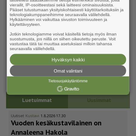
vierailit, IP-osoitteestasi sekä laitteesi ominaisuuksista.
Pääset tutustumaan yksityiskohtaisesti käyttötarkoituksiin ja
teknologiakumppaneihimme seuraavalla välilehdellä.
Hylkääminen voi vaikuttaa sivuston toimivuuteen ja
käytettävyyteen.
Jotkin teknologiamme voivat käsitellä tietoja myös ilman
suostumusta, jos niillä on siihen oikeutettu peruste. Voit
vastustaa tätä tai muuttaa asetuksiasi milloin tahansa
seuraavalla välilehdellä.
Hyväksyn kaikki
Omat valintani
Tietosuojakäytäntömme
Luetuimmat
Uusimmat
Uutiset
Kustavi
1.8.2026 17.30
Vuoden kesäkus­ta­vi­lainen on
Annaleena Hakola