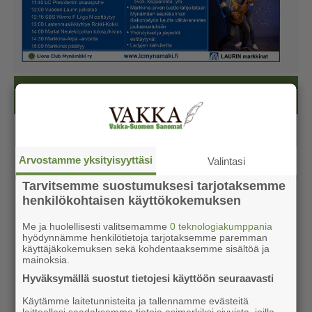
Kesälehti (ilmainen)
Arvostamme yksityisyyttäsi
Valintasi
Tarvitsemme suostumuksesi tarjotaksemme
henkilökohtaisen käyttökokemuksen
Me ja huolellisesti valitsemamme
0 teknologiakumppania
hyödynnämme henkilötietoja tarjotaksemme paremman
käyttäjäkokemuksen sekä kohdentaaksemme sisältöä ja
mainoksia.
Hyväksymällä suostut tietojesi käyttöön seuraavasti
Käytämme laitetunnisteita ja tallennamme evästeitä
laitteellesi saadaksemme tietoja esimerkiksi sivuista, joilla