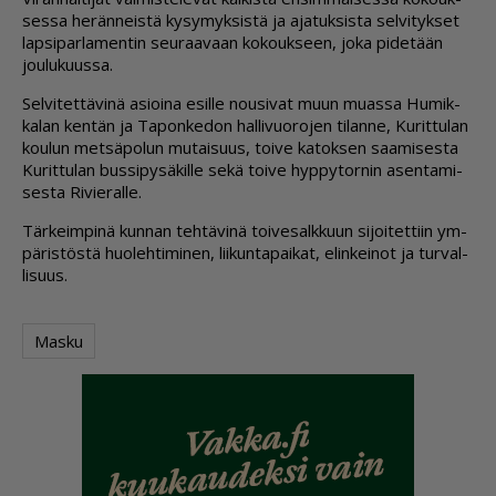
ses­sa he­rän­neis­tä ky­sy­myk­sis­tä ja aja­tuk­sis­ta sel­vi­tyk­set
lap­si­par­la­men­tin seu­raa­vaan ko­kouk­seen, joka pi­de­tään
jou­lu­kuus­sa.
Sel­vi­tet­tä­vi­nä asi­oi­na esil­le nou­si­vat muun mu­as­sa Hu­mik­
ka­lan ken­tän ja Ta­pon­ke­don hal­li­vuo­ro­jen ti­lan­ne, Ku­rit­tu­lan
kou­lun met­sä­po­lun mu­tai­suus, toi­ve ka­tok­sen saa­mi­ses­ta
Ku­rit­tu­lan bus­si­py­sä­kil­le sekä toi­ve hyp­py­tor­nin asen­ta­mi­
ses­ta Ri­vie­ral­le.
Tär­keim­pi­nä kun­nan teh­tä­vi­nä toi­ve­salk­kuun si­joi­tet­tiin ym­
pä­ris­tös­tä huo­leh­ti­mi­nen, lii­kun­ta­pai­kat, elin­kei­not ja tur­val­
li­suus.
Masku