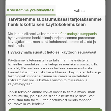
Arvostamme yksityisyyttäsi
Valintasi
Tarvitsemme suostumuksesi tarjotaksemme
henkilökohtaisen käyttökokemuksen
Me ja huolellisesti valitsemamme
0 teknologiakumppania
hyödynnämme henkilötietoja tarjotaksemme paremman
käyttäjäkokemuksen sekä kohdentaaksemme sisältöä ja
mainoksia.
Hyväksymällä suostut tietojesi käyttöön seuraavasti
Käytämme laitetunnisteita ja tallennamme evästeitä
laitteellesi saadaksemme tietoja esimerkiksi sivuista, joilla
vierailit, IP-osoitteestasi sekä laitteesi ominaisuuksista.
Pääset tutustumaan yksityiskohtaisesti käyttötarkoituksiin ja
teknologiakumppaneihimme seuraavalla välilehdellä.
Hylkääminen voi vaikuttaa sivuston toimivuuteen ja
käytettävyyteen.
Jotkin teknologiamme voivat käsitellä tietoja myös ilman
suostumusta, jos niillä on siihen oikeutettu peruste. Voit
vastustaa tätä tai muuttaa asetuksiasi milloin tahansa
seuraavalla välilehdellä.