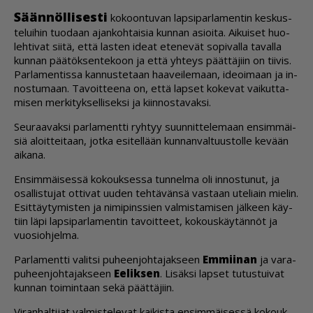
Sään­nöl­li­ses­ti
ko­koon­tu­van lap­si­par­la­men­tin kes­kus­
te­lui­hin tuo­daan ajan­koh­tai­sia kun­nan asi­oi­ta. Ai­kui­set huo­
leh­ti­vat sii­tä, et­tä las­ten ide­at ete­ne­vät so­pi­val­la ta­val­la
kun­nan pää­tök­sen­te­koon ja et­tä yh­teys päät­tä­jiin on tii­vis.
Par­la­men­tis­sa kan­nus­te­taan haa­vei­le­maan, ide­oi­maan ja in­
nos­tu­maan. Ta­voit­tee­na on, et­tä lap­set ko­ke­vat vai­kut­ta­
mi­sen mer­ki­tyk­sel­li­sek­si ja kiin­nos­ta­vak­si.
Seu­raa­vak­si par­la­ment­ti ryh­tyy suun­nit­te­le­maan en­sim­mäi­
siä aloit­tei­taan, jot­ka esi­tel­lään kun­nan­val­tuus­tol­le ke­vään
ai­ka­na.
En­sim­mäi­ses­sä ko­kouk­ses­sa tun­nel­ma oli in­nos­tu­nut, ja
osal­lis­tu­jat ot­ti­vat uu­den teh­tä­vän­sä vas­taan ute­li­ain mie­lin.
Esit­täy­ty­mis­ten ja ni­mi­pins­sien val­mis­ta­mi­sen jäl­keen käy­
tiin läpi lap­si­par­la­men­tin ta­voit­teet, ko­kous­käy­tän­nöt ja
vuo­si­oh­jel­ma.
Par­la­ment­ti va­lit­si pu­heen­joh­ta­jak­seen
Em­mii­nan
ja va­ra­
pu­heen­joh­ta­jak­seen
Ee­lik­sen
. Li­säk­si lap­set tu­tus­tui­vat
kun­nan toi­min­taan sekä päät­tä­jiin.
Vi­ran­hal­ti­jat val­mis­te­le­vat kai­kis­ta en­sim­mäi­ses­sä ko­kouk­