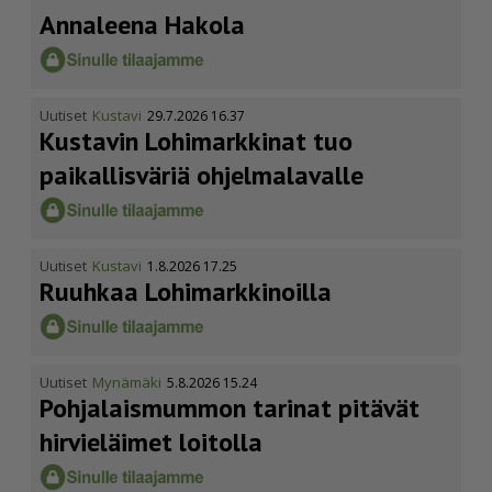
Annaleena Hakola
Uutiset
Kustavi
29.7.2026 16.37
Kustavin Lohimarkkinat tuo
paikallisväriä ohjelmalavalle
Uutiset
Kustavi
1.8.2026 17.25
Ruuhkaa Lohimark­ki­noilla
Uutiset
Mynämäki
5.8.2026 15.24
Pohja­lais­mummon tarinat pitävät
hirvieläimet loitolla