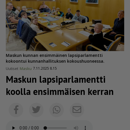
Maskun kunnan ensimmäinen lapsiparlamentti
kokoontui kunnanhallituksen kokoushuoneessa.
Uutiset
Masku
7.11.2025 8.15
Maskun lapsi­par­la­mentti
koolla ensimmäisen kerran
Sähköposti
Facebook
Twitter
Whatsapp