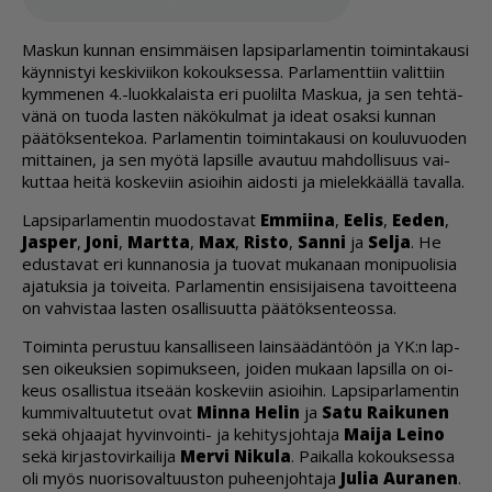
Mas­kun kun­nan en­sim­mäi­sen lap­si­par­la­men­tin toi­min­ta­kau­si
käyn­nis­tyi kes­ki­vii­kon ko­kouk­ses­sa. Par­la­ment­tiin va­lit­tiin
kym­me­nen 4.-luok­ka­lais­ta eri puo­lil­ta Mas­kua, ja sen teh­tä­
vä­nä on tuo­da las­ten nä­kö­kul­mat ja ide­at osak­si kun­nan
pää­tök­sen­te­koa. Par­la­men­tin toi­min­ta­kau­si on kou­lu­vuo­den
mit­tai­nen, ja sen myö­tä lap­sil­le avau­tuu mah­dol­li­suus vai­
kut­taa hei­tä kos­ke­viin asi­oi­hin ai­dos­ti ja mie­lek­kääl­lä ta­val­la.
Lap­si­par­la­men­tin muo­dos­ta­vat
Em­mii­na
,
Ee­lis
,
Ee­den
,
Jas­per
,
Joni
,
Mart­ta
,
Max
,
Ris­to
,
San­ni
ja
Sel­ja
. He
edus­ta­vat eri kun­na­no­sia ja tuo­vat mu­ka­naan mo­ni­puo­li­sia
aja­tuk­sia ja toi­vei­ta. Par­la­men­tin en­si­si­jai­se­na ta­voit­tee­na
on vah­vis­taa las­ten osal­li­suut­ta pää­tök­sen­te­os­sa.
Toi­min­ta pe­rus­tuu kan­sal­li­seen lain­sää­dän­töön ja YK:n lap­
sen oi­keuk­sien so­pi­muk­seen, joi­den mu­kaan lap­sil­la on oi­
keus osal­lis­tua it­se­ään kos­ke­viin asi­oi­hin. Lap­si­par­la­men­tin
kum­mi­val­tuu­te­tut ovat
Min­na He­lin
ja
Satu Rai­ku­nen
sekä oh­jaa­jat hy­vin­voin­ti- ja ke­hi­tys­joh­ta­ja
Mai­ja Lei­no
sekä kir­jas­to­vir­kai­li­ja
Mer­vi Ni­ku­la
. Pai­kal­la ko­kouk­ses­sa
oli myös nuo­ri­so­val­tuus­ton pu­heen­joh­ta­ja
Ju­lia Au­ra­nen
.