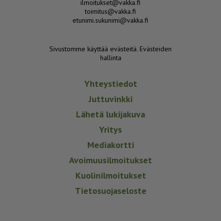
ilmoitukset@vakka.fi
toimitus@vakka.fi
etunimi.sukunimi@vakka.fi
Sivustomme käyttää evästeitä.
Evästeiden
hallinta
Yhteystiedot
Juttuvinkki
Lähetä lukijakuva
Yritys
Mediakortti
Avoimuusilmoitukset
Kuolinilmoitukset
Tietosuojaseloste