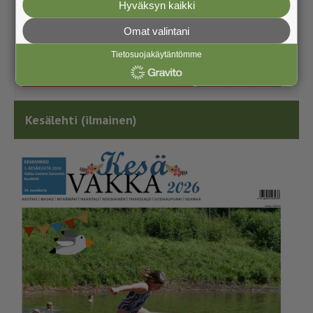
Hyväksyn kaikki
Omat valintani
Tietosuojakäytäntömme
Kesälehti (ilmainen)