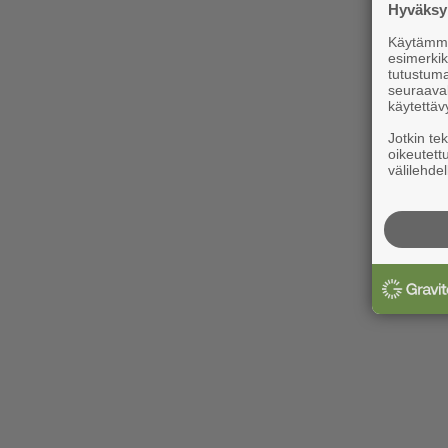
Hyväksym
Käytämme 
esimerkiks
tutustuma
seuraaval
käytettäv
Jotkin te
oikeutett
välilehdel