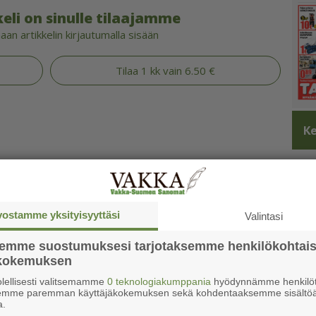
eli on sinulle tilaajamme
an artikkelin kirjautumalla sisään
Tilaa 1 kk vain 6.50 €
Ke
vostamme yksityisyyttäsi
Valintasi
semme suostumuksesi tarjotaksemme henkilökohtai
ökokemuksen
lellisesti valitsemamme
0 teknologiakumppania
hyödynnämme henkilöt
semme paremman käyttäjäkokemuksen sekä kohdentaaksemme sisältöä
a.