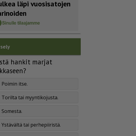
ulkea läpi vuosisatojen
arinoiden
sely
stä hankit marjat
kkaseen?
Poimin itse.
Torilta tai myyntikojusta.
Somesta.
Ystävältä tai perhepiiristä.