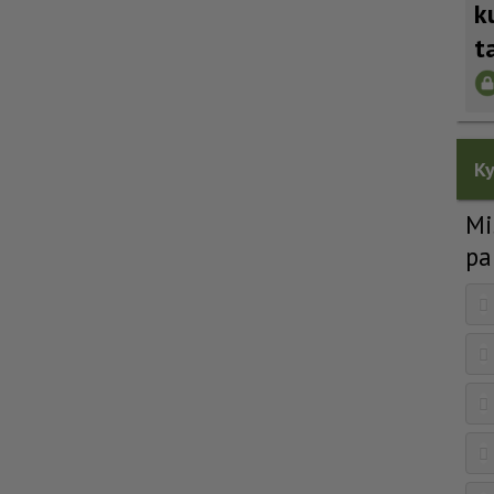
k
t
Ky
Mi
pa