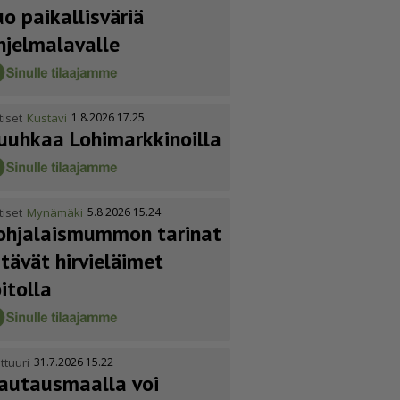
uo paikallisväriä
hjelmalavalle
tiset
Kustavi
1.8.2026 17.25
uuhkaa Lohimark­ki­noilla
tiset
Mynämäki
5.8.2026 15.24
ohja­lais­mummon tarinat
itävät hirvieläimet
oitolla
ttuuri
31.7.2026 15.22
autausmaalla voi