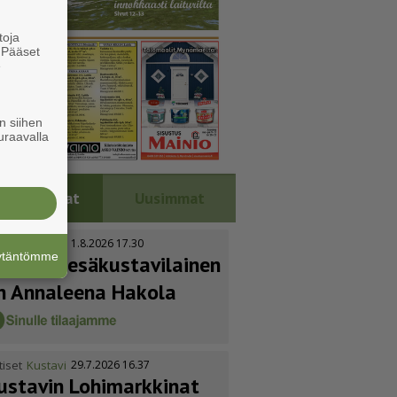
toja
. Pääset
e
n siihen
uraavalla
Luetuimmat
Uusimmat
tiset
Kustavi
1.8.2026 17.30
äytäntömme
uoden kesäkus­ta­vi­lainen
n Annaleena Hakola
tiset
Kustavi
29.7.2026 16.37
ustavin Lohimarkkinat