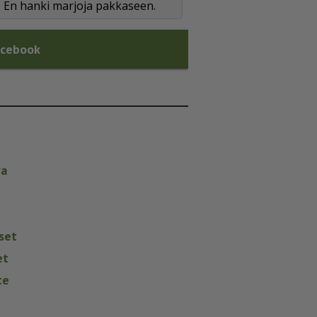
En hanki marjoja pakkaseen.
acebook
va
set
et
te