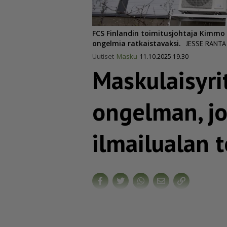
FCS Finlandin toimitusjohtaja Kimmo 
ongelmia ratkaistavaksi.
JESSE RANTA
Uutiset
Masku
11.10.2025 19.30
Masku­lai­sy­r
ongelman, jo
ilmailualan t