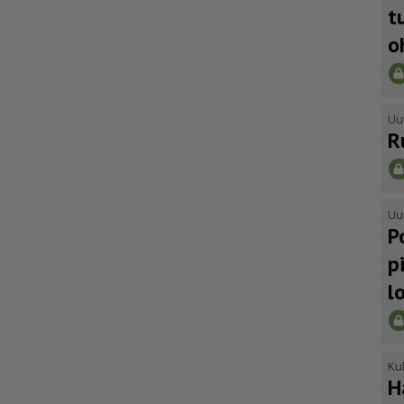
t
o
Uu
R
Uu
P
p
l
Kul
H