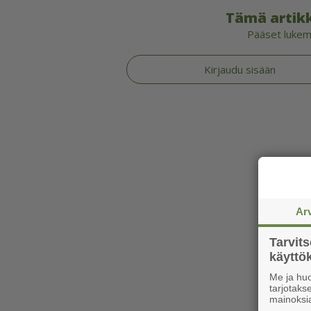
Tämä artikk
Pääset lukema
Kirjaudu sisään
Ar
Tarvit
käytt
Me ja huo
tarjotak
mainoksi