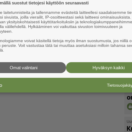
ällä suostut tietojesi käyttöön seuraavasti
laitetunnisteita ja tallennamme evästeitä laitteellesi saadaksemme tie
i sivuista, joilla vierailit, IP-osoitteestasi sekä laitteesi ominaisuuksista
an yksityiskohtaisesti käyttötarkoituksiin ja teknologiakumppaneihimm
la välilehdellä. Hylkääminen voi vaikuttaa sivuston toimivuuteen ja
yyteen.
knologiamme voivat käsitellä tietoja myös ilman suostumusta, jos niillä o
u peruste. Voit vastustaa tätä tai muuttaa asetuksiasi milloin tahansa se
lä.
Omat valintani
Hyväksyn kaikki
Uu
Tietosuojak
V
o
Uu
K