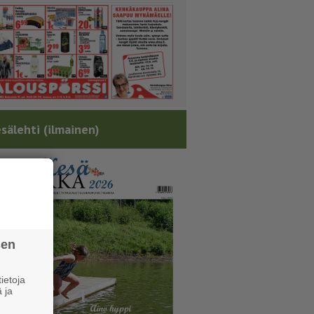
sälehti (ilmainen)
sen
ietoja
 ja