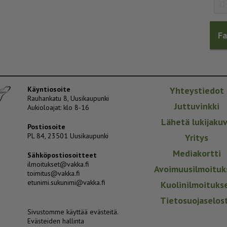
F
Käyntiosoite
Yhteystiedot
Rauhankatu 8, Uusikaupunki
Juttuvinkki
Aukioloajat: klo 8-16
Lähetä lukijaku
Postiosoite
PL 84, 23501 Uusikaupunki
Yritys
Mediakortti
Sähköpostiosoitteet
ilmoitukset@vakka.fi
Avoimuusilmoituk
toimitus@vakka.fi
etunimi.sukunimi@vakka.fi
Kuolinilmoituks
Tietosuojaselos
Sivustomme käyttää evästeitä.
Evästeiden hallinta