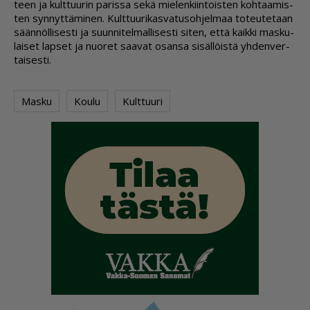
teen ja kult­tuu­rin pa­ris­sa sekä mie­len­kiin­tois­ten koh­taa­mis­
ten syn­nyt­tä­mi­nen. Kult­tuu­ri­kas­va­tu­soh­jel­maa to­teu­te­taan
sään­nöl­li­ses­ti ja suun­ni­tel­mal­li­ses­ti si­ten, et­tä kaik­ki mas­ku­
lai­set lap­set ja nuo­ret saa­vat osan­sa si­säl­löis­tä yh­den­ver­
tai­ses­ti.
Masku
Koulu
Kulttuuri