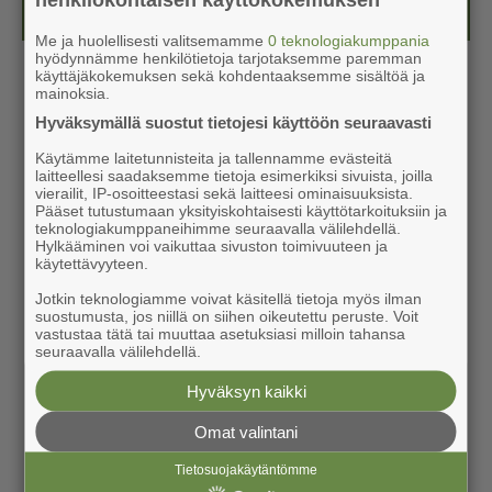
Kesälehti (ilmainen)
Me ja huolellisesti valitsemamme
0 teknologiakumppania
hyödynnämme henkilötietoja tarjotaksemme paremman
käyttäjäkokemuksen sekä kohdentaaksemme sisältöä ja
mainoksia.
Hyväksymällä suostut tietojesi käyttöön seuraavasti
Käytämme laitetunnisteita ja tallennamme evästeitä
laitteellesi saadaksemme tietoja esimerkiksi sivuista, joilla
vierailit, IP-osoitteestasi sekä laitteesi ominaisuuksista.
Pääset tutustumaan yksityiskohtaisesti käyttötarkoituksiin ja
teknologiakumppaneihimme seuraavalla välilehdellä.
Hylkääminen voi vaikuttaa sivuston toimivuuteen ja
käytettävyyteen.
Jotkin teknologiamme voivat käsitellä tietoja myös ilman
suostumusta, jos niillä on siihen oikeutettu peruste. Voit
vastustaa tätä tai muuttaa asetuksiasi milloin tahansa
seuraavalla välilehdellä.
Hyväksyn kaikki
Omat valintani
Tietosuojakäytäntömme