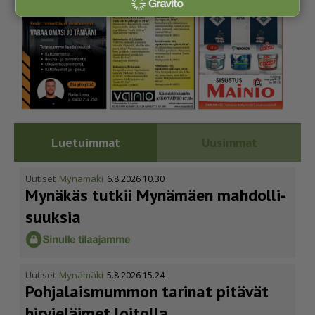
Luetuimmat
Uusimmat
Uutiset
Mynämäki
6.8.2026 10.30
Mynäkäs tutkii Mynämäen mahdol­li­
suuksia
Uutiset
Mynämäki
5.8.2026 15.24
Pohja­lais­mummon tarinat pitävät
hirvieläimet loitolla