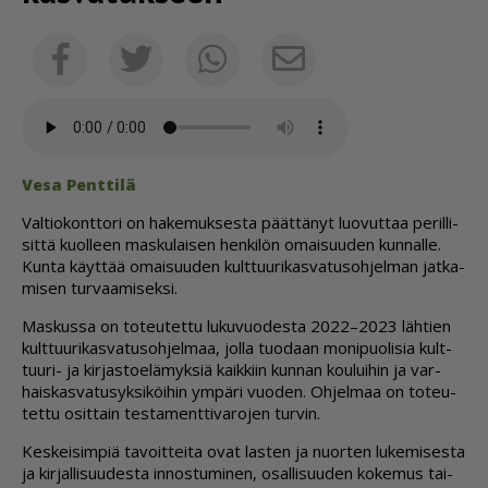
Sähköposti
Facebook
Twitter
Whatsapp
Vesa Pent­ti­lä
Val­ti­o­kont­to­ri on ha­ke­muk­ses­ta päät­tä­nyt luo­vut­taa pe­ril­li­
sit­tä kuol­leen mas­ku­lai­sen hen­ki­lön omai­suu­den kun­nal­le.
Kun­ta käyt­tää omai­suu­den kult­tuu­ri­kas­va­tu­soh­jel­man jat­ka­
mi­sen tur­vaa­mi­sek­si.
Mas­kus­sa on to­teu­tet­tu lu­ku­vuo­des­ta 2022–2023 läh­tien
kult­tuu­ri­kas­va­tu­soh­jel­maa, jol­la tuo­daan mo­ni­puo­li­sia kult­
tuu­ri- ja kir­jas­to­e­lä­myk­siä kaik­kiin kun­nan kou­lui­hin ja var­
hais­kas­va­tu­syk­si­köi­hin ym­pä­ri vuo­den. Oh­jel­maa on to­teu­
tet­tu osit­tain tes­ta­ment­ti­va­ro­jen tur­vin.
Kes­kei­sim­piä ta­voit­tei­ta ovat las­ten ja nuor­ten lu­ke­mi­ses­ta
ja kir­jal­li­suu­des­ta in­nos­tu­mi­nen, osal­li­suu­den ko­ke­mus tai­