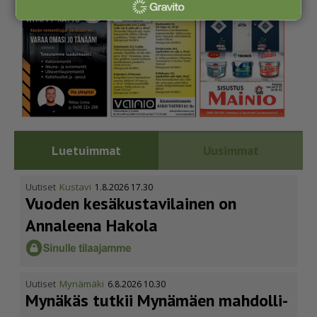
Luetuimmat
Uusimmat
Uutiset
Kustavi
1.8.2026 17.30
Vuoden kesäkus­ta­vi­lainen on
Annaleena Hakola
Uutiset
Mynämäki
6.8.2026 10.30
Mynäkäs tutkii Mynämäen mahdol­li­