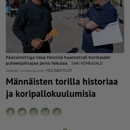
Päätoimittaja Vesa Penttilä haastatteli Korihaiden
puheenjohtajaa Jarno Nikulaa.
SARI HONKASALO
Uutiset
Uusikaupunki
10.6.2024 15.20
Männäisten torilla historiaa
ja koripal­lo­kuu­lu­misia