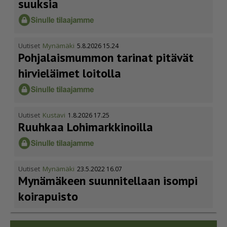
suuksia
Uutiset
Mynämäki
5.8.2026 15.24
Pohja­lais­mummon tarinat pitävät
hirvieläimet loitolla
Uutiset
Kustavi
1.8.2026 17.25
Ruuhkaa Lohimark­ki­noilla
Uutiset
Mynämäki
23.5.2022 16.07
Mynämäkeen suunnitellaan isompi
koirapuisto