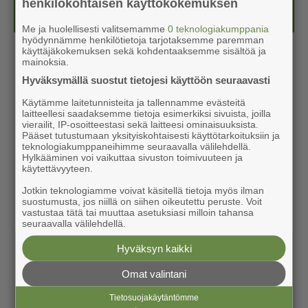
henkilökohtaisen käyttökokemuksen
Kesälehti (ilmainen)
Me ja huolellisesti valitsemamme
0 teknologiakumppania
hyödynnämme henkilötietoja tarjotaksemme paremman
käyttäjäkokemuksen sekä kohdentaaksemme sisältöä ja
mainoksia.
Hyväksymällä suostut tietojesi käyttöön seuraavasti
Käytämme laitetunnisteita ja tallennamme evästeitä
laitteellesi saadaksemme tietoja esimerkiksi sivuista, joilla
vierailit, IP-osoitteestasi sekä laitteesi ominaisuuksista.
Pääset tutustumaan yksityiskohtaisesti käyttötarkoituksiin ja
teknologiakumppaneihimme seuraavalla välilehdellä.
Hylkääminen voi vaikuttaa sivuston toimivuuteen ja
käytettävyyteen.
Jotkin teknologiamme voivat käsitellä tietoja myös ilman
suostumusta, jos niillä on siihen oikeutettu peruste. Voit
vastustaa tätä tai muuttaa asetuksiasi milloin tahansa
seuraavalla välilehdellä.
Hyväksyn kaikki
Omat valintani
Tietosuojakäytäntömme