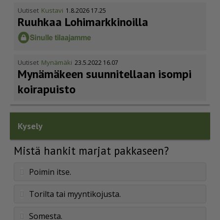
Uutiset
Kustavi
1.8.2026 17.25
Ruuhkaa Lohimark­ki­noilla
Uutiset
Mynämäki
23.5.2022 16.07
Mynämäkeen suunnitellaan isompi
koirapuisto
Kysely
Mistä hankit marjat pakkaseen?
Poimin itse.
Torilta tai myyntikojusta.
Somesta.