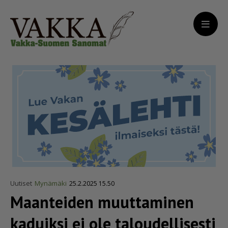
Uutiset
Mynämäki
25.2.2025 15.50
Maanteiden muuttaminen
kaduiksi ei ole talou­del­li­sesti