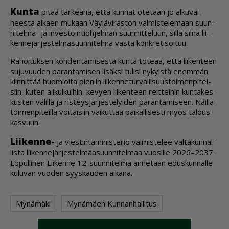
Kun­ta
pi­tää tär­ke­ä­nä, et­tä kun­nat ote­taan jo al­ku­vai­
hees­ta al­ka­en mu­kaan Väy­lä­vi­ras­ton val­mis­te­le­maan suun­
ni­tel­ma- ja in­ves­toin­ti­oh­jel­man suun­nit­te­luun, sil­lä sii­nä lii­
ken­ne­jär­jes­tel­mä­suun­ni­tel­ma vas­ta konk­re­ti­soi­tuu.
Ra­hoi­tuk­sen koh­den­ta­mi­ses­ta kun­ta to­te­aa, et­tä lii­ken­teen
su­ju­vuu­den pa­ran­ta­mi­sen li­säk­si tu­li­si ny­kyis­tä enem­män
kiin­nit­tää huo­mi­oi­ta pie­niin lii­ken­ne­tur­val­li­suus­toi­men­pi­tei­
siin, ku­ten ali­kul­kui­hin, ke­vy­en lii­ken­teen reit­tei­hin kun­ta­kes­
kus­ten vä­lil­lä ja ris­teys­jär­jes­te­lyi­den pa­ran­ta­mi­seen. Näil­lä
toi­men­pi­teil­lä voi­tai­siin vai­kut­taa pai­kal­li­ses­ti myös ta­lous­
kas­vuun.
Lii­ken­ne-
ja vies­tin­tä­mi­nis­te­riö val­mis­te­lee val­ta­kun­nal­
lis­ta lii­ken­ne­jär­jes­tel­mä­a­suun­ni­tel­maa vuo­sil­le 2026–2037.
Lo­pul­li­nen Lii­ken­ne 12-suun­ni­tel­ma an­ne­taan edus­kun­nal­le
ku­lu­van vuo­den syys­kau­den ai­ka­na.
Mynämäki
Mynämäen Kunnanhallitus