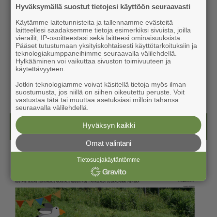
Hyväksymällä suostut tietojesi käyttöön seuraavasti
Käytämme laitetunnisteita ja tallennamme evästeitä
laitteellesi saadaksemme tietoja esimerkiksi sivuista, joilla
vierailit, IP-osoitteestasi sekä laitteesi ominaisuuksista.
Pääset tutustumaan yksityiskohtaisesti käyttötarkoituksiin ja
teknologiakumppaneihimme seuraavalla välilehdellä.
Hylkääminen voi vaikuttaa sivuston toimivuuteen ja
käytettävyyteen.
Jotkin teknologiamme voivat käsitellä tietoja myös ilman
suostumusta, jos niillä on siihen oikeutettu peruste. Voit
vastustaa tätä tai muuttaa asetuksiasi milloin tahansa
seuraavalla välilehdellä.
Hyväksyn kaikki
Kesälehti (ilmainen)
Omat valintani
Tietosuojakäytäntömme