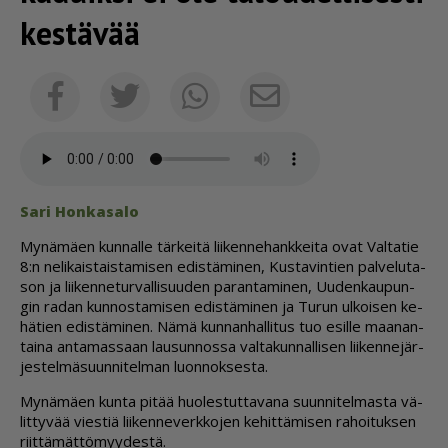
kestävää
Sähköposti
Facebook
Twitter
Whatsapp
Sari Hon­ka­sa­lo
My­nä­mä­en kun­nal­le tär­kei­tä lii­ken­ne­hank­kei­ta ovat Val­ta­tie
8:n ne­li­kais­tais­ta­mi­sen edis­tä­mi­nen, Kus­ta­vin­tien pal­ve­lu­ta­
son ja lii­ken­ne­tur­val­li­suu­den pa­ran­ta­mi­nen, Uu­den­kau­pun­
gin ra­dan kun­nos­ta­mi­sen edis­tä­mi­nen ja Tu­run ul­koi­sen ke­
hä­tien edis­tä­mi­nen. Nämä kun­nan­hal­li­tus tuo esil­le maa­nan­
tai­na an­ta­mas­saan lau­sun­nos­sa val­ta­kun­nal­li­sen lii­ken­ne­jär­
jes­tel­mä­suun­ni­tel­man luon­nok­ses­ta.
My­nä­mä­en kun­ta pi­tää huo­les­tut­ta­va­na suun­ni­tel­mas­ta vä­
lit­ty­vää vies­tiä lii­ken­ne­verk­ko­jen ke­hit­tä­mi­sen ra­hoi­tuk­sen
riit­tä­mät­tö­myy­des­tä.