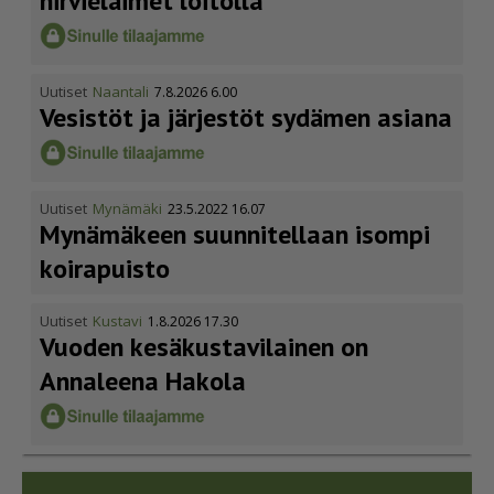
hirvieläimet loitolla
Uutiset
Naantali
7.8.2026 6.00
Vesistöt ja järjestöt sydämen asiana
Uutiset
Mynämäki
23.5.2022 16.07
Mynämäkeen suunnitellaan isompi
koirapuisto
Uutiset
Kustavi
1.8.2026 17.30
Vuoden kesäkus­ta­vi­lainen on
Annaleena Hakola