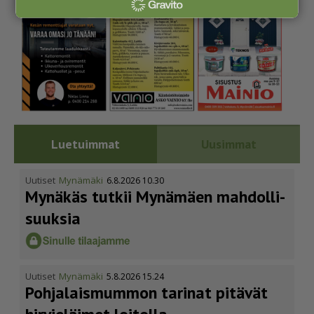
Luetuimmat
Uusimmat
Uutiset
Mynämäki
6.8.2026 10.30
Mynäkäs tutkii Mynämäen mahdol­li­
suuksia
Uutiset
Mynämäki
5.8.2026 15.24
Pohja­lais­mummon tarinat pitävät