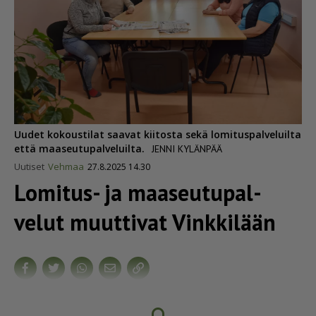
Uudet kokoustilat saavat kiitosta sekä lomituspalveluilta
että maaseutupalveluilta.
JENNI KYLÄNPÄÄ
Uutiset
Vehmaa
27.8.2025 14.30
Lomitus- ja maaseu­tu­pal­
velut muuttivat Vinkkilään