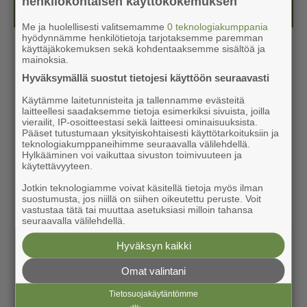
henkilökohtaisen käyttökokemuksen
Kesälehti (ilmainen)
Me ja huolellisesti valitsemamme
0 teknologiakumppania
hyödynnämme henkilötietoja tarjotaksemme paremman
käyttäjäkokemuksen sekä kohdentaaksemme sisältöä ja
mainoksia.
Hyväksymällä suostut tietojesi käyttöön seuraavasti
Käytämme laitetunnisteita ja tallennamme evästeitä
laitteellesi saadaksemme tietoja esimerkiksi sivuista, joilla
vierailit, IP-osoitteestasi sekä laitteesi ominaisuuksista.
Pääset tutustumaan yksityiskohtaisesti käyttötarkoituksiin ja
teknologiakumppaneihimme seuraavalla välilehdellä.
Hylkääminen voi vaikuttaa sivuston toimivuuteen ja
käytettävyyteen.
Jotkin teknologiamme voivat käsitellä tietoja myös ilman
suostumusta, jos niillä on siihen oikeutettu peruste. Voit
vastustaa tätä tai muuttaa asetuksiasi milloin tahansa
seuraavalla välilehdellä.
Hyväksyn kaikki
Omat valintani
Tietosuojakäytäntömme