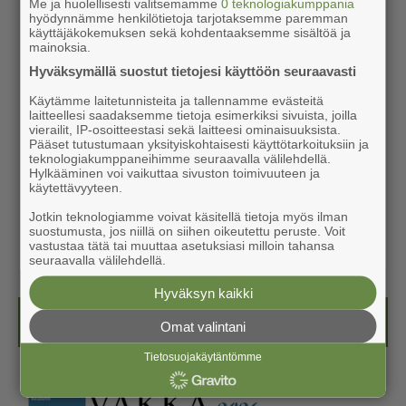
Me ja huolellisesti valitsemamme
0 teknologiakumppania
hyödynnämme henkilötietoja tarjotaksemme paremman
käyttäjäkokemuksen sekä kohdentaaksemme sisältöä ja
mainoksia.
Hyväksymällä suostut tietojesi käyttöön seuraavasti
Käytämme laitetunnisteita ja tallennamme evästeitä
laitteellesi saadaksemme tietoja esimerkiksi sivuista, joilla
vierailit, IP-osoitteestasi sekä laitteesi ominaisuuksista.
Pääset tutustumaan yksityiskohtaisesti käyttötarkoituksiin ja
teknologiakumppaneihimme seuraavalla välilehdellä.
Hylkääminen voi vaikuttaa sivuston toimivuuteen ja
käytettävyyteen.
Jotkin teknologiamme voivat käsitellä tietoja myös ilman
suostumusta, jos niillä on siihen oikeutettu peruste. Voit
vastustaa tätä tai muuttaa asetuksiasi milloin tahansa
seuraavalla välilehdellä.
Hyväksyn kaikki
Kesälehti (ilmainen)
Omat valintani
Tietosuojakäytäntömme