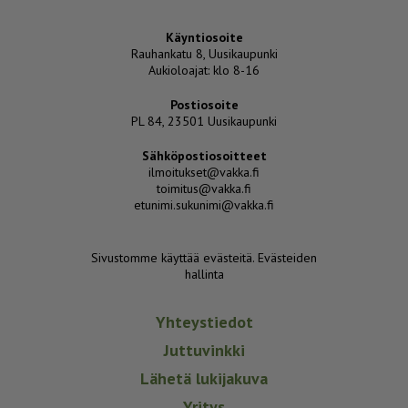
Käyntiosoite
Rauhankatu 8, Uusikaupunki
Aukioloajat: klo 8-16
Postiosoite
PL 84, 23501 Uusikaupunki
Sähköpostiosoitteet
ilmoitukset@vakka.fi
toimitus@vakka.fi
etunimi.sukunimi@vakka.fi
Sivustomme käyttää evästeitä.
Evästeiden
hallinta
Yhteystiedot
Juttuvinkki
Lähetä lukijakuva
Yritys