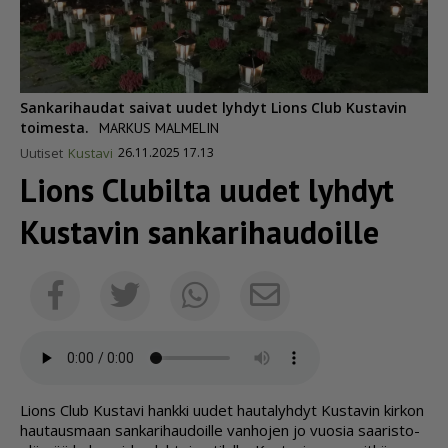
Sankarihaudat saivat uudet lyhdyt Lions Club Kustavin
toimesta.
MARKUS MALMELIN
Uutiset
Kustavi
26.11.2025 17.13
Lions Clubilta uudet lyhdyt
Kustavin sanka­ri­hau­doille
Sähköposti
Facebook
Twitter
Whatsapp
Li­ons Club Kus­ta­vi hank­ki uu­det hau­ta­lyh­dyt Kus­ta­vin kir­kon
hau­taus­maan san­ka­ri­hau­doil­le van­ho­jen jo vuo­sia saa­ris­to­