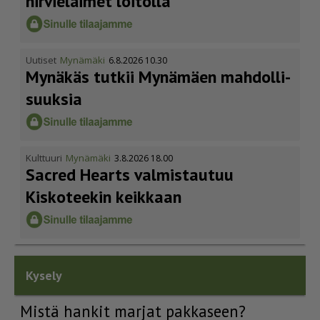
hirvieläimet loitolla
Uutiset
Mynämäki
6.8.2026 10.30
Mynäkäs tutkii Mynämäen mahdol­li­
suuksia
Kulttuuri
Mynämäki
3.8.2026 18.00
Sacred Hearts valmistautuu
Kiskoteekin keikkaan
Kysely
Mistä hankit marjat pakkaseen?