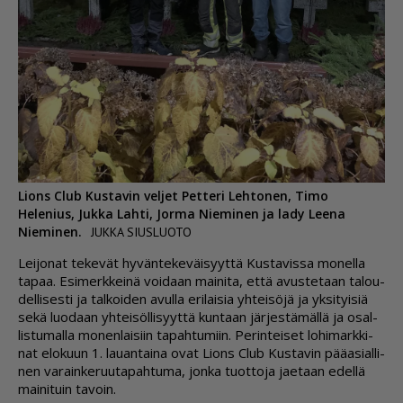
Lions Club Kustavin veljet Petteri Lehtonen, Timo
Helenius, Jukka Lahti, Jorma Nieminen ja lady Leena
Nieminen.
JUKKA SIUSLUOTO
Lei­jo­nat te­ke­vät hy­vän­te­ke­väi­syyt­tä Kus­ta­vis­sa mo­nel­la
ta­paa. Esi­merk­kei­nä voi­daan mai­ni­ta, et­tä avus­te­taan ta­lou­
del­li­ses­ti ja tal­koi­den avul­la eri­lai­sia yh­tei­sö­jä ja yk­si­tyi­siä
sekä luo­daan yh­tei­söl­li­syyt­tä kun­taan jär­jes­tä­mäl­lä ja osal­
lis­tu­mal­la mo­nen­lai­siin ta­pah­tu­miin. Pe­rin­tei­set lo­hi­mark­ki­
nat elo­kuun 1. lau­an­tai­na ovat Li­ons Club Kus­ta­vin pää­a­si­al­li­
nen va­rain­ke­ruu­ta­pah­tu­ma, jon­ka tuot­to­ja ja­e­taan edel­lä
mai­ni­tuin ta­voin.