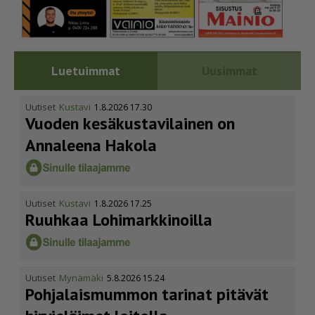
Luetuimmat
Uusimmat
Uutiset
Kustavi
1.8.2026 17.30
Vuoden kesäkus­ta­vi­lainen on
Annaleena Hakola
Uutiset
Kustavi
1.8.2026 17.25
Ruuhkaa Lohimark­ki­noilla
Uutiset
Mynämäki
5.8.2026 15.24
Pohja­lais­mummon tarinat pitävät