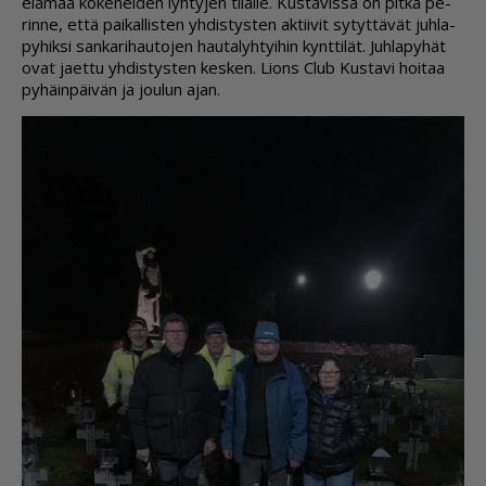
e­lä­mää ko­ke­nei­den lyh­ty­jen ti­lal­le. Kus­ta­vis­sa on pit­kä pe­
rin­ne, et­tä pai­kal­lis­ten yh­dis­tys­ten ak­tii­vit sy­tyt­tä­vät juh­la­
py­hik­si san­ka­ri­hau­to­jen hau­ta­lyh­tyi­hin kynt­ti­lät. Juh­la­py­hät
ovat ja­et­tu yh­dis­tys­ten kes­ken. Li­ons Club Kus­ta­vi hoi­taa
py­häin­päi­vän ja jou­lun ajan.