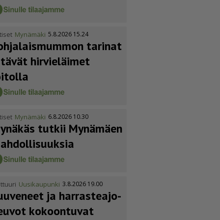
tiset
Mynämäki
5.8.2026 15.24
ohja­lais­mummon tarinat
itävät hirvieläimet
oitolla
tiset
Mynämäki
6.8.2026 10.30
ynäkäs tutkii Mynämäen
ahdol­li­suuksia
ttuuri
Uusikaupunki
3.8.2026 19.00
uuveneet ja harras­te­a­jo­
euvot kokoontuvat