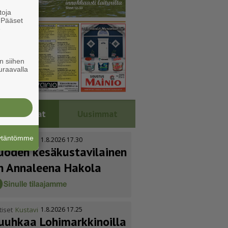
toja
. Pääset
e
n siihen
uraavalla
Luetuimmat
Uusimmat
äytäntömme
tiset
Kustavi
1.8.2026 17.30
uoden kesäkus­ta­vi­lainen
n Annaleena Hakola
tiset
Kustavi
1.8.2026 17.25
uuhkaa Lohimark­ki­noilla