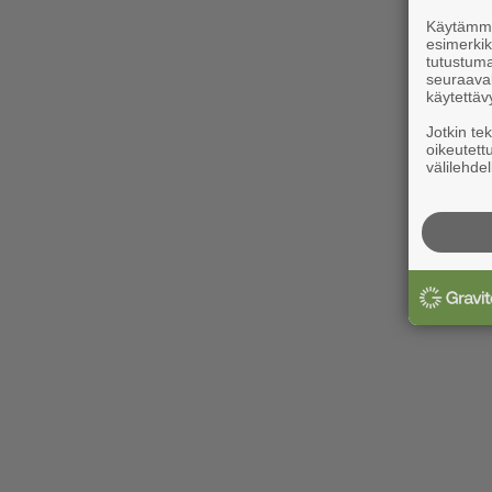
Käytämme 
esimerkiks
tutustuma
seuraaval
käytettäv
Jotkin te
oikeutett
välilehdel