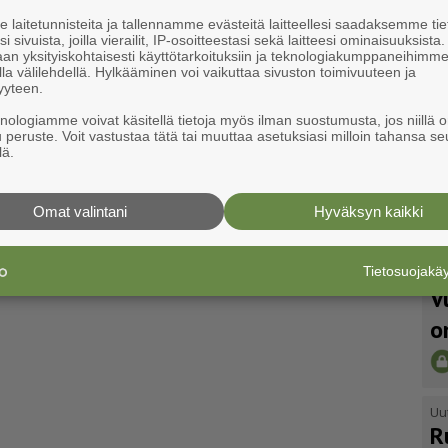
laitetunnisteita ja tallennamme evästeitä laitteellesi saadaksemme tie
i sivuista, joilla vierailit, IP-osoitteestasi sekä laitteesi ominaisuuksista
an yksityiskohtaisesti käyttötarkoituksiin ja teknologiakumppaneihimm
la välilehdellä. Hylkääminen voi vaikuttaa sivuston toimivuuteen ja
yyteen.
knologiamme voivat käsitellä tietoja myös ilman suostumusta, jos niillä o
u peruste. Voit vastustaa tätä tai muuttaa asetuksiasi milloin tahansa se
lä.
Omat valintani
Hyväksyn kaikki
Tietosuojak
Uu
V
o
Uu
R