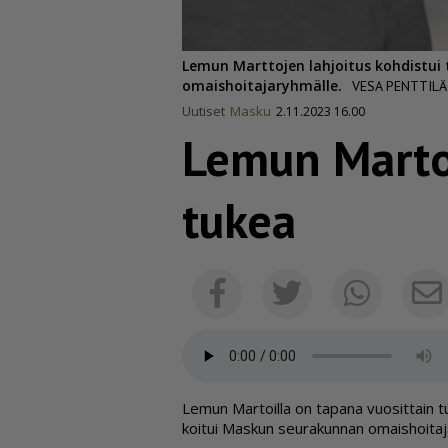
Lemun Marttojen lahjoitus kohdistu
omaishoitajaryhmälle.
VESA PENTTILÄ
Uutiset
Masku
2.11.2023 16.00
Lemun Martoi
tukea
Facebook
Twitter
Whats
Le­mun Mar­toil­la on ta­pa­na vuo­sit­tain t
koi­tui Mas­kun seu­ra­kun­nan omais­hoi­ta­j