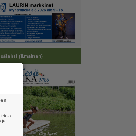
sälehti (ilmainen)
sen
ietoja
 ja