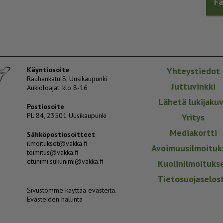
F
Käyntiosoite
Yhteystiedot
Rauhankatu 8, Uusikaupunki
Juttuvinkki
Aukioloajat: klo 8-16
Lähetä lukijaku
Postiosoite
PL 84, 23501 Uusikaupunki
Yritys
Mediakortti
Sähköpostiosoitteet
ilmoitukset@vakka.fi
Avoimuusilmoituk
toimitus@vakka.fi
etunimi.sukunimi@vakka.fi
Kuolinilmoituks
Tietosuojaselos
Sivustomme käyttää evästeitä.
Evästeiden hallinta