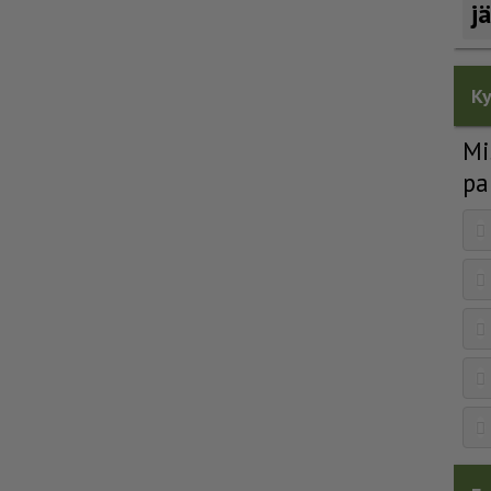
j
Ky
Mi
pa