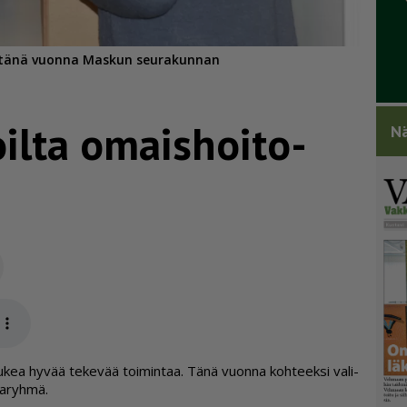
i tänä vuonna Maskun seurakunnan
lta omais­hoi­to­
Nä
Sähköposti
app
u­kea hy­vää te­ke­vää toi­min­taa. Tänä vuon­na koh­teek­si va­li­
a­ryh­mä.