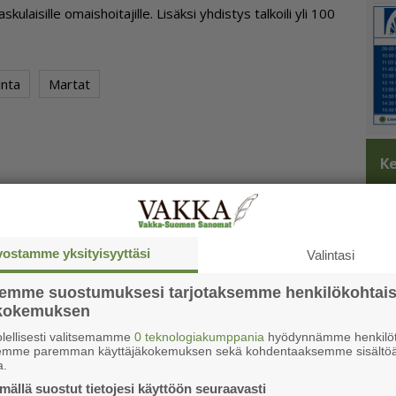
u­lai­sil­le omais­hoi­ta­jil­le. Li­säk­si yh­dis­tys tal­koi­li yli 100
nta
Martat
Ke
vostamme yksityisyyttäsi
Valintasi
semme suostumuksesi tarjotaksemme henkilökohtai
ökokemuksen
lellisesti valitsemamme
0 teknologiakumppania
hyödynnämme henkilöt
semme paremman käyttäjäkokemuksen sekä kohdentaaksemme sisältöä
a.
ällä suostut tietojesi käyttöön seuraavasti