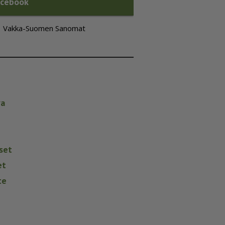
acebook
Vakka-Suomen Sanomat
va
set
et
te