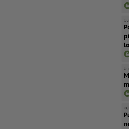
Uu
P
p
l
Uu
M
m
Kul
P
n