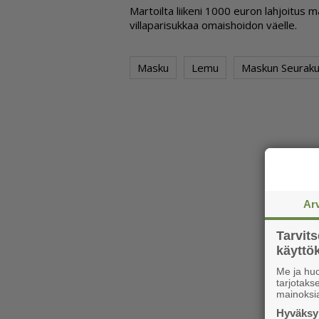
Mar­toil­ta lii­ke­ni 1000 eu­ron lah­joi­tus mas­k
vil­la­pa­ri­suk­kaa omais­hoi­don vä­el­le.
Masku
Lemu
Maskun Seuraku
Ar
Tarvit
käytt
Me ja huo
tarjotak
mainoksi
Hyväksym