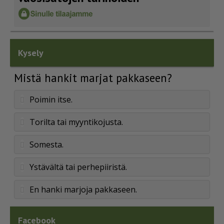
Kysely
Mistä hankit marjat pakkaseen?
Poimin itse.
Torilta tai myyntikojusta.
Somesta.
Ystävältä tai perhepiiristä.
En hanki marjoja pakkaseen.
Facebook