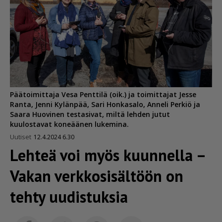
Päätoimittaja Vesa Penttilä (oik.) ja toimittajat Jesse
Ranta, Jenni Kylänpää, Sari Honkasalo, Anneli Perkiö ja
Saara Huovinen testasivat, miltä lehden jutut
kuulostavat koneäänen lukemina.
Uutiset
12.4.2024 6.30
Lehteä voi myös kuunnella –
Vakan verkko­si­sältöön on
tehty uudistuksia