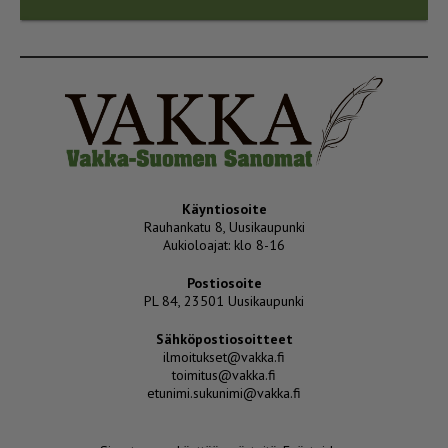
Käyntiosoite
Rauhankatu 8, Uusikaupunki
Aukioloajat: klo 8-16
Postiosoite
PL 84, 23501 Uusikaupunki
Sähköpostiosoitteet
ilmoitukset@vakka.fi
toimitus@vakka.fi
etunimi.sukunimi@vakka.fi