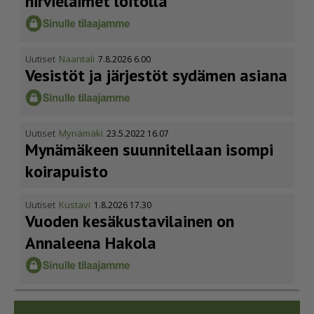
hirvieläimet loitolla
Uutiset
Naantali
7.8.2026 6.00
Vesistöt ja järjestöt sydämen asiana
Uutiset
Mynämäki
23.5.2022 16.07
Mynämäkeen suunnitellaan isompi
koirapuisto
Uutiset
Kustavi
1.8.2026 17.30
Vuoden kesäkus­ta­vi­lainen on
Annaleena Hakola