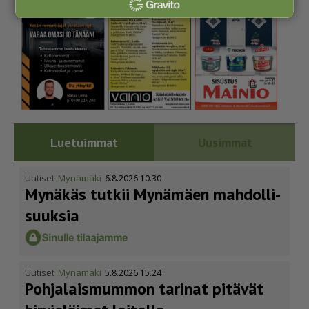
Luetuimmat
Uusimmat
Uutiset
Mynämäki
6.8.2026 10.30
Mynäkäs tutkii Mynämäen mahdol­li­
suuksia
Uutiset
Mynämäki
5.8.2026 15.24
Pohja­lais­mummon tarinat pitävät