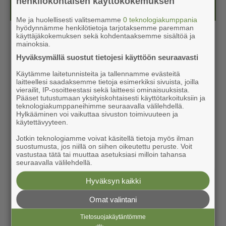
henkilökohtaisen käyttökokemuksen
Kesälehti (ilmainen)
Me ja huolellisesti valitsemamme
0 teknologiakumppania
hyödynnämme henkilötietoja tarjotaksemme paremman
käyttäjäkokemuksen sekä kohdentaaksemme sisältöä ja
mainoksia.
Hyväksymällä suostut tietojesi käyttöön seuraavasti
Käytämme laitetunnisteita ja tallennamme evästeitä
laitteellesi saadaksemme tietoja esimerkiksi sivuista, joilla
vierailit, IP-osoitteestasi sekä laitteesi ominaisuuksista.
Pääset tutustumaan yksityiskohtaisesti käyttötarkoituksiin ja
teknologiakumppaneihimme seuraavalla välilehdellä.
Hylkääminen voi vaikuttaa sivuston toimivuuteen ja
käytettävyyteen.
Jotkin teknologiamme voivat käsitellä tietoja myös ilman
suostumusta, jos niillä on siihen oikeutettu peruste. Voit
vastustaa tätä tai muuttaa asetuksiasi milloin tahansa
seuraavalla välilehdellä.
Hyväksyn kaikki
Omat valintani
Tietosuojakäytäntömme