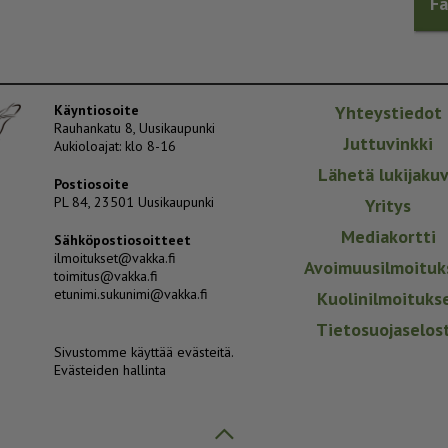
F
Käyntiosoite
Yhteystiedot
Rauhankatu 8, Uusikaupunki
Juttuvinkki
Aukioloajat: klo 8-16
Lähetä lukijaku
Postiosoite
PL 84, 23501 Uusikaupunki
Yritys
Mediakortti
Sähköpostiosoitteet
ilmoitukset@vakka.fi
Avoimuusilmoituk
toimitus@vakka.fi
etunimi.sukunimi@vakka.fi
Kuolinilmoituks
Tietosuojaselos
Sivustomme käyttää evästeitä.
Evästeiden hallinta