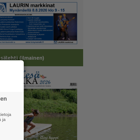
sälehti (ilmainen)
sen
ietoja
 ja