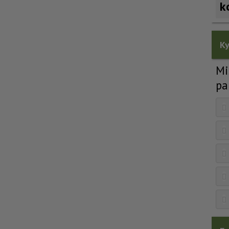
k
Ky
Mi
pa