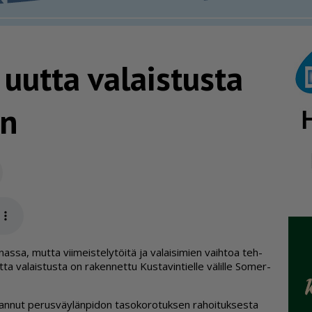
 uutta valaistusta
än
Sähköposti
app
­nas­sa, mut­ta vii­meis­te­ly­töi­tä ja va­lai­si­mien vaih­toa teh­
 va­lais­tus­ta on ra­ken­net­tu Kus­ta­vin­tiel­le vä­lil­le So­mer­
nut pe­rus­väy­län­pi­don ta­so­ko­ro­tuk­sen ra­hoi­tuk­ses­ta