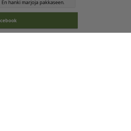
En hanki marjoja pakkaseen.
acebook
va
set
et
te