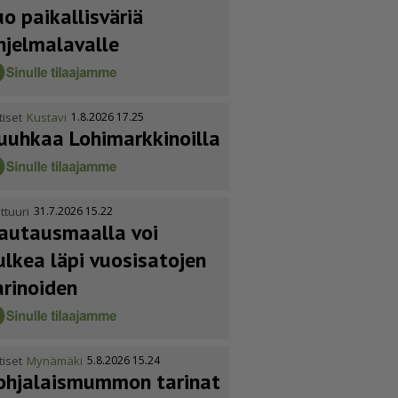
uo paikallisväriä
hjelmalavalle
tiset
Kustavi
1.8.2026 17.25
uuhkaa Lohimark­ki­noilla
ttuuri
31.7.2026 15.22
autausmaalla voi
ulkea läpi vuosisatojen
arinoiden
tiset
Mynämäki
5.8.2026 15.24
ohja­lais­mummon tarinat