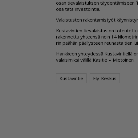
osan tie­va­lais­tuk­sen täy­den­tä­mi­seen Tu­r
osa tätä in­ves­toin­tia.
Va­lais­tus­ten ra­ken­ta­mis­työt käyn­nis­ty
Kus­ta­vin­tien tie­va­lais­tus on to­teu­tet­tu p
ra­ken­net­tu yh­teen­sä noin 14 ki­lo­met­ri
rin pää­hän pääl­lys­teen reu­nas­ta tien lu
Hank­keen yh­tey­des­sä Kus­ta­vin­tiel­lä o
va­lai­si­mik­si vä­lil­lä Ka­si­tie – Mie­toi­nen.
Kustavintie
Ely-Keskus