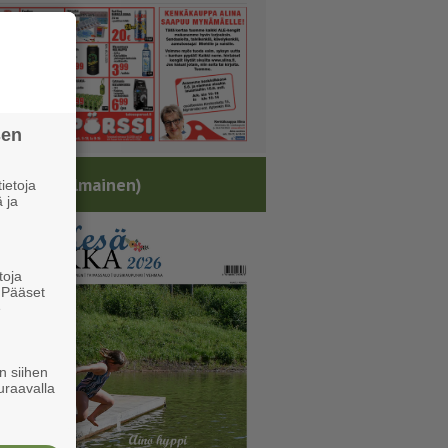
sen
sälehti (ilmainen)
ietoja
 ja
toja
. Pääset
e
n siihen
uraavalla