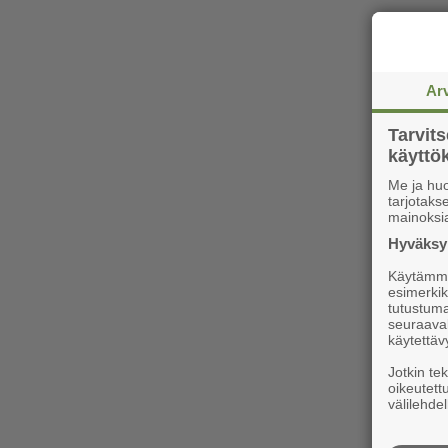
Ar
Tarvit
käytt
Me ja huo
tarjotak
mainoksi
Hyväksym
Käytämme 
esimerkiks
tutustuma
seuraaval
käytettäv
Jotkin te
oikeutett
välilehdel