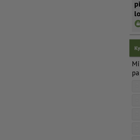
p
l
Ky
Mi
pa