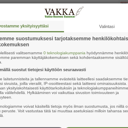
vostamme yksityisyyttäsi
Valintasi
semme suostumuksesi tarjotaksemme henkilökohtai
ökokemuksen
Ke
lellisesti valitsemamme
0 teknologiakumppania
hyödynnämme henkilöt
semme paremman käyttäjäkokemuksen sekä kohdentaaksemme sisältöä
a.
ällä suostut tietojesi käyttöön seuraavasti
laitetunnisteita ja tallennamme evästeitä laitteellesi saadaksemme tie
i sivuista, joilla vierailit, IP-osoitteestasi sekä laitteesi ominaisuuksista
an yksityiskohtaisesti käyttötarkoituksiin ja teknologiakumppaneihimm
la välilehdellä. Hylkääminen voi vaikuttaa sivuston toimivuuteen ja
yyteen.
knologiamme voivat käsitellä tietoja myös ilman suostumusta, jos niillä o
u peruste. Voit vastustaa tätä tai muuttaa asetuksiasi milloin tahansa se
lä.