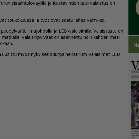
un si­sään­tu­lo­väy­lil­lä ja Kus­ta­vin­tien uu­si va­lais­tus on
i­vät tou­ko­kuus­sa ja työt ovat saa­tu lä­hes val­miik­si.
uu­pyl­väil­lä, il­ma­joh­dol­la ja LED-va­lai­si­mil­la. Va­lais­tus­ta on
n mat­kal­le. Va­lai­sin­pyl­väät on asen­net­tu noin kah­den met­
is­kaan.
Nä
n uu­sit­tu myös ny­kyi­set suur­pai­ne­nat­rium-va­lai­si­met LED-