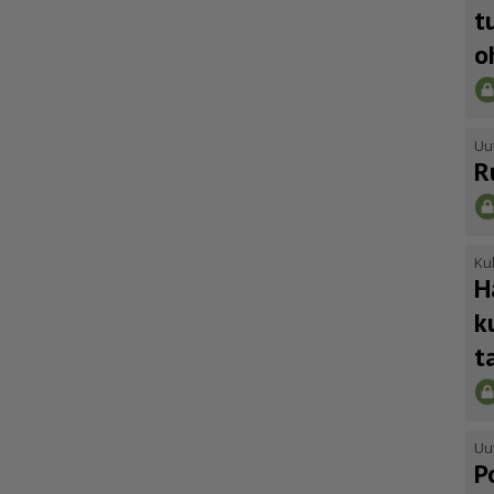
t
o
Uu
R
Kul
H
k
t
Uu
P