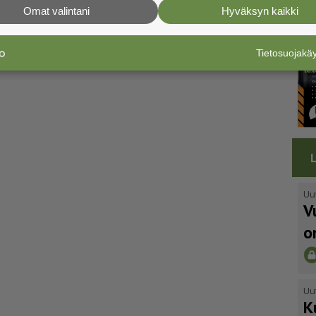
Omat valintani
Hyväksyn kaikki
Tietosuojak
Uu
V
o
Uu
K