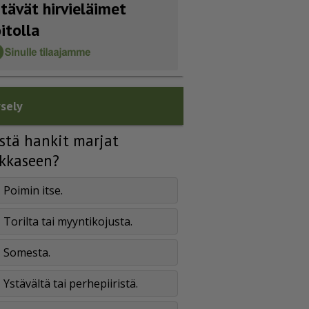
itävät hirvieläimet
oitolla
sely
stä hankit marjat
kkaseen?
Poimin itse.
Torilta tai myyntikojusta.
Somesta.
Ystävältä tai perhepiiristä.