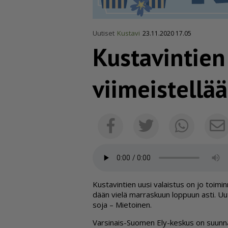
Uutiset
Kustavi
23.11.2020 17.05
Kustavintien
viimeistellä
Facebook
Twitter
Whats
Kus­ta­vin­tien uu­si va­lais­tus on jo toi­min
dään vie­lä mar­ras­kuun lop­puun as­ti. Uut­ta
so­ja – Mie­toi­nen.
Var­si­nais-Suo­men Ely-kes­kus on suun­nan­