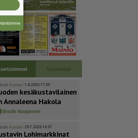
äytäntömme
Luetuimmat
Uusimmat
tiset
Kustavi
1.8.2026 17.30
uoden kesäkus­ta­vi­lainen
n Annaleena Hakola
tiset
Kustavi
29.7.2026 16.37
ustavin Lohimarkkinat