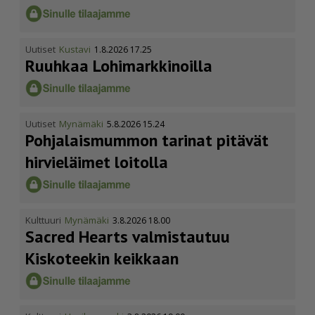
Uutiset
Kustavi
1.8.2026 17.25
Ruuhkaa Lohimark­ki­noilla
Uutiset
Mynämäki
5.8.2026 15.24
Pohja­lais­mummon tarinat pitävät
hirvieläimet loitolla
Kulttuuri
Mynämäki
3.8.2026 18.00
Sacred Hearts valmistautuu
Kiskoteekin keikkaan