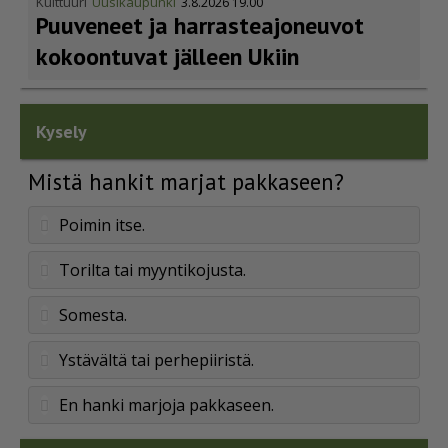
Kulttuuri
Uusikaupunki
3.8.2026 19.00
Puuveneet ja harras­te­a­jo­neuvot
kokoontuvat jälleen Ukiin
Kysely
Mistä hankit marjat pakkaseen?
Poimin itse.
Torilta tai myyntikojusta.
Somesta.
Ystävältä tai perhepiiristä.
En hanki marjoja pakkaseen.