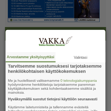
Kesälehti (ilmainen)
Arvostamme yksityisyyttäsi
Valintasi
Tarvitsemme suostumuksesi tarjotaksemme
henkilökohtaisen käyttökokemuksen
Me ja huolellisesti valitsemamme
0 teknologiakumppania
hyödynnämme henkilötietoja tarjotaksemme paremman
käyttäjäkokemuksen sekä kohdentaaksemme sisältöä ja
mainoksia.
Hyväksymällä suostut tietojesi käyttöön seuraavasti
Käytämme laitetunnisteita ja tallennamme evästeitä
laitteellesi saadaksemme tietoja esimerkiksi sivuista, joilla