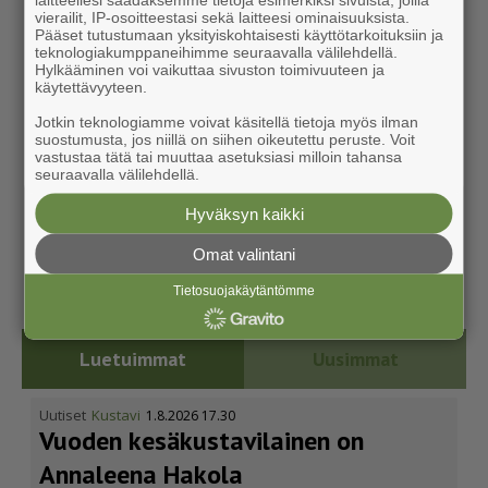
vierailit, IP-osoitteestasi sekä laitteesi ominaisuuksista.
Pääset tutustumaan yksityiskohtaisesti käyttötarkoituksiin ja
teknologiakumppaneihimme seuraavalla välilehdellä.
Hylkääminen voi vaikuttaa sivuston toimivuuteen ja
käytettävyyteen.
Jotkin teknologiamme voivat käsitellä tietoja myös ilman
suostumusta, jos niillä on siihen oikeutettu peruste. Voit
vastustaa tätä tai muuttaa asetuksiasi milloin tahansa
seuraavalla välilehdellä.
Hyväksyn kaikki
Omat valintani
Tietosuojakäytäntömme
Luetuimmat
Uusimmat
Uutiset
Kustavi
1.8.2026 17.30
Vuoden kesäkus­ta­vi­lainen on
Annaleena Hakola