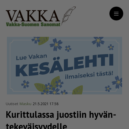
Uutiset
Masku
21.5.2021 17.58
Kurittulassa juostiin hyvän­
te­ke­väi­syy­delle