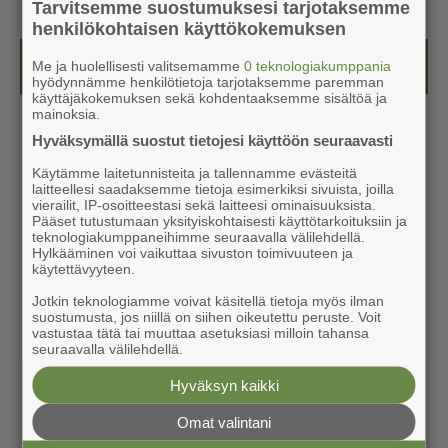
Tarvitsemme suostumuksesi tarjotaksemme
henkilökohtaisen käyttökokemuksen
Kesälehti (ilmainen)
Me ja huolellisesti valitsemamme
0 teknologiakumppania
hyödynnämme henkilötietoja tarjotaksemme paremman
käyttäjäkokemuksen sekä kohdentaaksemme sisältöä ja
mainoksia.
Hyväksymällä suostut tietojesi käyttöön seuraavasti
Käytämme laitetunnisteita ja tallennamme evästeitä
laitteellesi saadaksemme tietoja esimerkiksi sivuista, joilla
vierailit, IP-osoitteestasi sekä laitteesi ominaisuuksista.
Pääset tutustumaan yksityiskohtaisesti käyttötarkoituksiin ja
teknologiakumppaneihimme seuraavalla välilehdellä.
Hylkääminen voi vaikuttaa sivuston toimivuuteen ja
käytettävyyteen.
Jotkin teknologiamme voivat käsitellä tietoja myös ilman
suostumusta, jos niillä on siihen oikeutettu peruste. Voit
vastustaa tätä tai muuttaa asetuksiasi milloin tahansa
seuraavalla välilehdellä.
Hyväksyn kaikki
Omat valintani