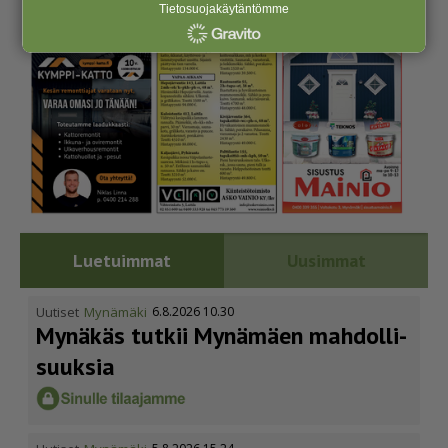
Tietosuojakäytäntömme
Luetuimmat
Uusimmat
Uutiset
Mynämäki
6.8.2026 10.30
Mynäkäs tutkii Mynämäen mahdol­li­
suuksia