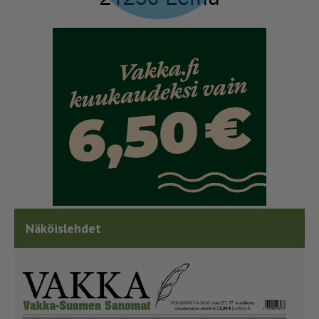
Näköislehdet