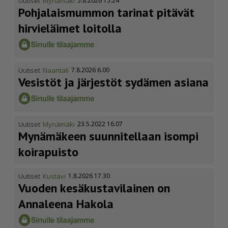
Uutiset
Mynämäki
5.8.2026 15.24
Pohja­lais­mummon tarinat pitävät
hirvieläimet loitolla
Uutiset
Naantali
7.8.2026 6.00
Vesistöt ja järjestöt sydämen asiana
Uutiset
Mynämäki
23.5.2022 16.07
Mynämäkeen suunnitellaan isompi
koirapuisto
Uutiset
Kustavi
1.8.2026 17.30
Vuoden kesäkus­ta­vi­lainen on
Annaleena Hakola