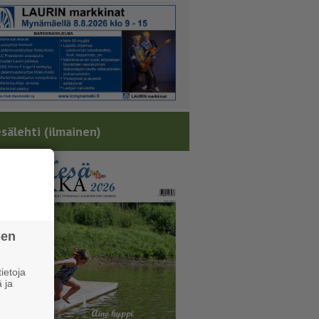
sälehti (ilmainen)
sen
ietoja
 ja