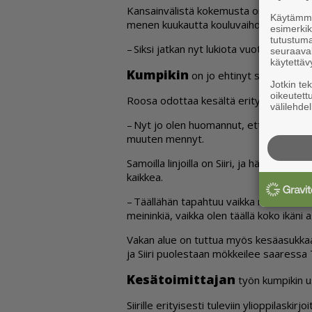
Kan­sain­vä­lis­tä ko­ke­mus­ta on Sii­ril­lä­
Käytämme 
me­nen kuu­kaut­ta kou­lu­vaih­dos­sa.
esimerkiks
tutustuma
– Sik­si jat­kan nyt lu­ki­o­ta vuot­ta nuo­rem
seuraaval
käytettäv
Kum­pi­kin
on jo eh­ti­nyt saa­da muu­t
Jotkin te
oikeutett
Roo­sa odot­taa ke­säl­tä eri­tyi­ses­ti sitä,
välilehdel
– Nyt jo olen huo­man­nut, et­tä olen pääs­sy
muu­ten men­nyt.
Sa­moil­la lin­joil­la on Sii­ri, ja hän­kin on jo
kaik­kea.
– Tääl­lä­hän ta­pah­tuu vaik­ka mitä. En ol­
mei­nin­kiä, vaik­ka olen tääl­lä koko ikä­ni asu
Va­kan alue on tut­tua myös ke­sä­a­suk­kaa
ja Sii­ri puo­les­taan mök­kei­lee saa­res­sa 
Ke­sä­toi­mit­ta­jan
työn kum­pi­kin us
Sii­ril­le eri­tyi­ses­ti tu­le­viin yli­op­pi­las­k