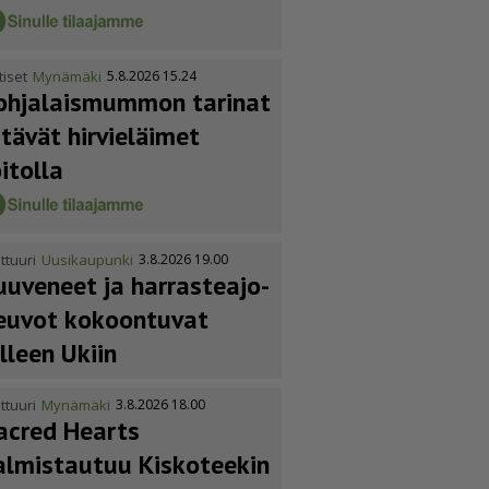
tiset
Mynämäki
5.8.2026 15.24
ohja­lais­mummon tarinat
itävät hirvieläimet
oitolla
ttuuri
Uusikaupunki
3.8.2026 19.00
uuveneet ja harras­te­a­jo­
euvot kokoontuvat
älleen Ukiin
ttuuri
Mynämäki
3.8.2026 18.00
acred Hearts
almistautuu Kiskoteekin