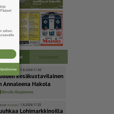
toja
. Pääset
e
n siihen
uraavalla
Luetuimmat
Uusimmat
äytäntömme
tiset
Kustavi
1.8.2026 17.30
uoden kesäkus­ta­vi­lainen
n Annaleena Hakola
tiset
Kustavi
1.8.2026 17.25
uuhkaa Lohimark­ki­noilla