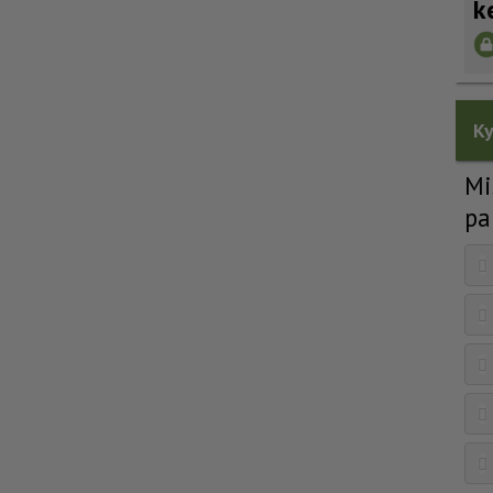
k
Ky
Mi
pa