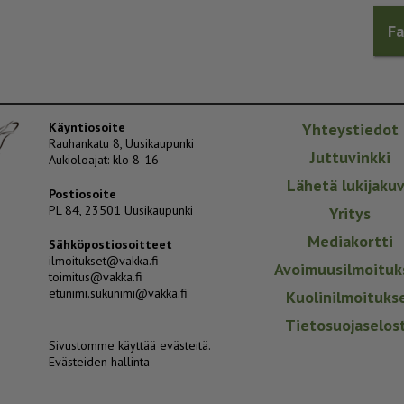
F
Käyntiosoite
Yhteystiedot
Rauhankatu 8, Uusikaupunki
Juttuvinkki
Aukioloajat: klo 8-16
Lähetä lukijaku
Postiosoite
PL 84, 23501 Uusikaupunki
Yritys
Mediakortti
Sähköpostiosoitteet
ilmoitukset@vakka.fi
Avoimuusilmoituk
toimitus@vakka.fi
etunimi.sukunimi@vakka.fi
Kuolinilmoituks
Tietosuojaselos
Sivustomme käyttää evästeitä.
Evästeiden hallinta