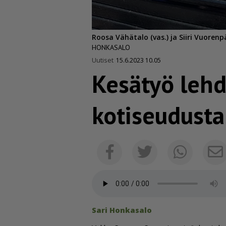
Roosa Vähätalo (vas.) ja Siiri Vuoren
HONKASALO
Uutiset
15.6.2023 10.05
Kesätyö lehd
kotiseudusta
Facebook
Twitter
Whats
Sari Hon­ka­sa­lo