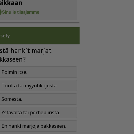
eikkaan
sely
stä hankit marjat
kkaseen?
Poimin itse.
Torilta tai myyntikojusta.
Somesta.
Ystävältä tai perhepiiristä.
En hanki marjoja pakkaseen.