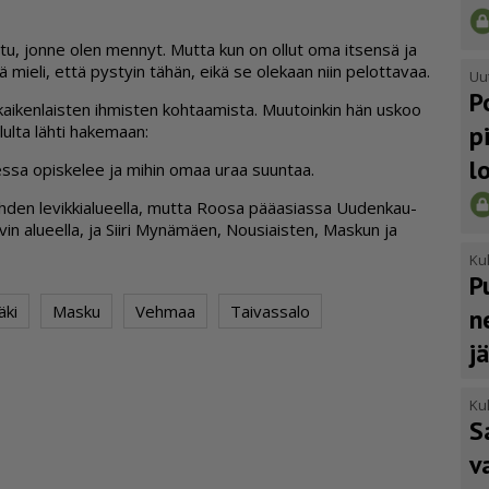
jut­tu, jon­ne olen men­nyt. Mut­ta kun on ol­lut oma it­sen­sä ja
 mie­li, et­tä pys­tyin tä­hän, ei­kä se ole­kaan niin pe­lot­ta­vaa.
Uu
P
 kai­ken­lais­ten ih­mis­ten koh­taa­mis­ta. Muu­toin­kin hän us­koo
p
lul­ta läh­ti ha­ke­maan:
l
ees­sa opis­ke­lee ja mi­hin omaa uraa suun­taa.
h­den le­vik­ki­a­lu­eel­la, mut­ta Roo­sa pää­a­si­as­sa Uu­den­kau­
n alu­eel­la, ja Sii­ri My­nä­mä­en, Nou­si­ais­ten, Mas­kun ja
Kul
P
ki
Masku
Vehmaa
Taivassalo
n
j
Kul
S
v