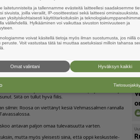
kin. Hän oli lu­ki­on en­sim­mäi­sen vuo­den jäl­keen Sak­sas­sa kym­
laitetunnisteita ja tallennamme evästeitä laitteellesi saadaksemme tie
i sivuista, joilla vierailit, IP-osoitteestasi sekä laitteesi ominaisuuksista
an yksityiskohtaisesti käyttötarkoituksiin ja teknologiakumppaneihimm
­pien kans­sa. Kir­joi­tan osan syk­syl­lä ja en­si ke­vää­nä lo­put.
la välilehdellä. Hylkääminen voi vaikuttaa sivuston toimivuuteen ja
yyteen.
a­man vii­kon ko­ke­muk­sen ke­sä­työs­tään.
knologiamme voivat käsitellä tietoja myös ilman suostumusta, jos niillä o
u peruste. Voit vastustaa tätä tai muuttaa asetuksiasi milloin tahansa se
 et­tä pää­see ta­paa­maan mie­len­kiin­toi­sia ih­mi­siä.
lä.
t nä­ke­mään mie­len­kiin­toi­sia ta­pah­tu­mia, joi­hin en oli­si
Omat valintani
Hyväksyn kaikki
 eh­ti­nyt yl­lät­tyä sii­tä, mi­ten pal­jon omal­la asuin­seu­dul­la on
Tietosuojak
Uu
lut ai­em­min tien­nyt­kään, et­tä tääl­lä on niin pal­jon me­noa ja
V
­nut. Sii­tä on tul­lut hyvä fii­lis.
o
n sil­min: Roo­sa on viet­tä­nyt ke­siä Veh­mas­sal­men ran­nal­la
Tai­vas­sa­los­sa.
­koo an­ta­van pal­jon omaa tu­le­vai­suut­ta var­ten.
Uu
R
ir­joi­tuk­siin, mut­ta myös ylei­ses­ti sii­nä, et­tä op­pii kes­kus­te­le­