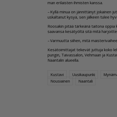
man eri­lais­ten ih­mis­ten kans­sa.
– Kyl­lä mi­nua on jän­nit­tä­nyt jo­kai­nen 
us­kal­ta­nut ky­syä, sen jäl­keen tu­lee hyvä
Roo­sa­kin pi­tää tär­ke­ä­nä tai­to­na op­pia
saa­van­sa ke­sä­työl­tä sitä mitä har­joit­te­
– Var­muut­ta sii­hen, mitä mais­te­ri­vai­h
Ke­sä­toi­mit­ta­jat te­ke­vät jut­tu­ja koko le
pun­gin, Tai­vas­sa­lon, Veh­maan ja Kus­ta­vi
Naan­ta­lin alu­eel­la.
Kustavi
Uusikaupunki
Mynämä
Nousiainen
Naantali