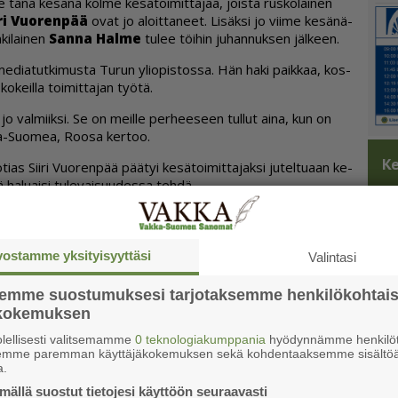
änä ke­sä­nä kol­me ke­sä­toi­mit­ta­jaa, jois­ta rus­ko­lai­nen
­ri Vuo­ren­pää
ovat jo aloit­ta­neet. Li­säk­si jo vii­me ke­sä­nä­
ki­lai­nen
San­na Hal­me
tu­lee töi­hin ju­han­nuk­sen jäl­keen.
e­di­a­tut­ki­mus­ta Tu­run yli­o­pis­tos­sa. Hän haki paik­kaa, kos­
o­keil­la toi­mit­ta­jan työ­tä.
jo val­miik­si. Se on meil­le per­hee­seen tul­lut ai­na, kun on
­ka-Suo­mea, Roo­sa ker­too.
Ke
ti­as Sii­ri Vuo­ren­pää pää­tyi ke­sä­toi­mit­ta­jak­si ju­tel­tu­aan ke­
ha­lu­ai­si tu­le­vai­suu­des­sa teh­dä.
­le lu­ke­maan jour­na­lis­mia. Sit­ten pa­rin päi­vän pääs­tä hä­
 nyt Vak­ka-Suo­mi et­sii ke­sä­toi­mit­ta­jaa, et­tä si­nun kan­nat­
o.
vostamme yksityisyyttäsi
Valintasi
oo­sal­ta­kin men­nyt ohi, kos­ka hän oli tuol­loin vaih­dos­sa Ka­na­
semme suostumuksesi tarjotaksemme henkilökohtai
i­leh­des­tä bon­gan­nut.
ökokemuksen
yli­o­pis­to­vaih­dos­sa Ot­ta­was­sa. Opis­ke­lin siel­lä­kin me­di­a­
lellisesti valitsemamme
0 teknologiakumppania
hyödynnämme henkilöt
semme paremman käyttäjäkokemuksen sekä kohdentaaksemme sisältöä
a.
ker­taus­har­joi­tuk­sis­sa en­nen ke­sä­töi­den al­kua.
ällä suostut tietojesi käyttöön seuraavasti