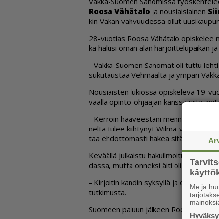
Vak­ka-Suo­men Sa­no­mis­sa työs­ken­te­lee t
Roo­sa
Vä­hä­ta­lo
ja nou­si­ais­lai­nen
Sii
kin Va­kan vah­vuu­des­sa ol­lut uu­si­kau­pun­
28-vuo­ti­as Roo­sa Vä­hä­ta­lo opis­ke­lee m
ka ha­lu­si oman alan har­joit­te­lu­pai­kan ja k
– Vak­ka-Suo­men Sa­no­mat oli tut­tu leh­ti 
su­ku­taus­taa Veh­maal­ta ja ym­pä­ri Vak
Nou­si­ais­ten lu­ki­os­sa opis­ke­le­va 19-vuo­
vääl­lä opin­to-oh­jaa­jan kans­sa sii­tä, mitä 
– Ker­roin haa­vees­ta­ni men­nä Tam­pe­reel
nel­tä tu­lee kiih­ty­nyt Wil­ma-vies­ti, et­tä
taa eh­dot­to­mas­ti ha­kea sitä, Sii­ri ker­to
Ar
Ke­vääl­lä jul­kais­tu ha­kuil­moi­tus oli­si R
Tarvit
das­sa, mut­ta on­nek­si äi­ti oli sen pa­pe­r
käytt
– Kir­joi­tin kan­din syk­syl­lä ja olin ke­vään 
Me ja huo
tut­ki­mus­ta.
tarjotak
mainoksi
Suo­meen pa­luun jäl­keen Roo­sa kävi vie­lä 
Hyväksym