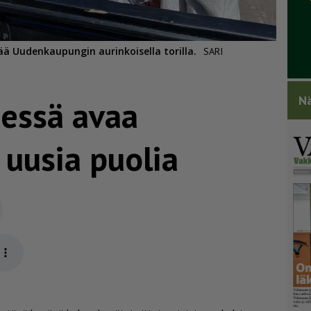
pää Uudenkaupungin aurinkoisella torilla.
SARI
Nä
essä avaa
 uusia puolia
Sähköposti
app