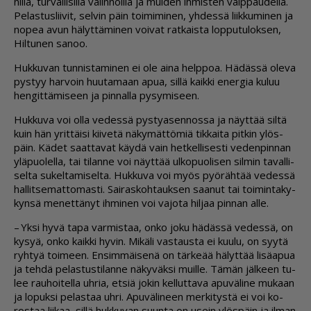
nil­la, tur­val­li­sil­la va­lin­noil­la ja mui­den ih­mis­ten valp­pau­del­la.
Pe­las­tus­lii­vit, sel­vin päin toi­mi­mi­nen, yh­des­sä liik­ku­mi­nen ja
no­pea avun hä­lyt­tä­mi­nen voi­vat rat­kais­ta lop­pu­tu­lok­sen,
Hil­tu­nen sa­noo.
Huk­ku­van tun­nis­ta­mi­nen ei ole ai­na help­poa. Hä­däs­sä ole­va
pys­tyy har­voin huu­ta­maan apua, sil­lä kaik­ki ener­gia ku­luu
hen­git­tä­mi­seen ja pin­nal­la py­sy­mi­seen.
Huk­ku­va voi ol­la ve­des­sä pys­ty­a­sen­nos­sa ja näyt­tää sil­tä
kuin hän yrit­täi­si kii­ve­tä nä­ky­mät­tö­miä tik­kai­ta pit­kin ylös­
päin. Kä­det saat­ta­vat käy­dä vain het­kel­li­ses­ti ve­den­pin­nan
ylä­puo­lel­la, tai ti­lan­ne voi näyt­tää ul­ko­puo­li­sen sil­min ta­val­li­
sel­ta su­kel­ta­mi­sel­ta. Huk­ku­va voi myös pyö­räh­tää ve­des­sä
hal­lit­se­mat­to­mas­ti. Sai­ras­koh­tauk­sen saa­nut tai toi­min­ta­ky­
kyn­sä me­net­tä­nyt ih­mi­nen voi va­jo­ta hil­jaa pin­nan al­le.
– Yk­si hyvä tapa var­mis­taa, on­ko joku hä­däs­sä ve­des­sä, on
ky­syä, on­ko kaik­ki hy­vin. Mi­kä­li vas­taus­ta ei kuu­lu, on syy­tä
ryh­tyä toi­meen. En­sim­mäi­se­nä on tär­ke­ää hä­lyt­tää li­sä­a­pua
ja teh­dä pe­las­tus­ti­lan­ne nä­ky­väk­si muil­le. Tä­män jäl­keen tu­
lee rau­hoi­tel­la uh­ria, et­siä jo­kin kel­lut­ta­va apu­vä­li­ne mu­kaan
ja lo­puk­si pe­las­taa uh­ri. Apu­vä­li­neen mer­ki­tys­tä ei voi ko­
ros­taa lii­kaa, sil­lä huk­ku­van suun­ta on usein ylös­päin ja il­man