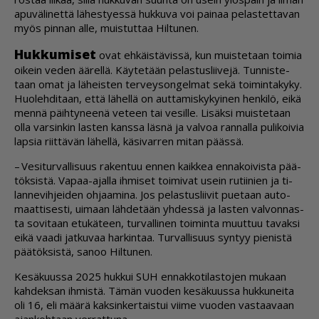
apu­vä­li­net­tä lä­hes­ty­es­sä huk­ku­va voi pai­naa pe­las­tet­ta­van
myös pin­nan al­le, muis­tut­taa Hil­tu­nen.
Huk­ku­mi­set
ovat eh­käis­tä­vis­sä, kun muis­te­taan toi­mia
oi­kein ve­den ää­rel­lä. Käy­te­tään pe­las­tus­lii­ve­jä. Tun­nis­te­
taan omat ja lä­heis­ten ter­vey­son­gel­mat sekä toi­min­ta­ky­ky.
Huo­leh­di­taan, et­tä lä­hel­lä on aut­ta­mis­ky­kyi­nen hen­ki­lö, ei­kä
men­nä päih­ty­nee­nä ve­teen tai ve­sil­le. Li­säk­si muis­te­taan
ol­la var­sin­kin las­ten kans­sa läs­nä ja val­voa ran­nal­la pu­li­koi­via
lap­sia riit­tä­vän lä­hel­lä, kä­si­var­ren mi­tan pääs­sä.
– Ve­si­tur­val­li­suus ra­ken­tuu en­nen kaik­kea en­na­koi­vis­ta pää­
tök­sis­tä. Va­paa-ajal­la ih­mi­set toi­mi­vat usein ru­tii­nien ja ti­
lan­ne­vih­jei­den oh­jaa­mi­na. Jos pe­las­tus­lii­vit pu­e­taan au­to­
maat­ti­ses­ti, ui­maan läh­de­tään yh­des­sä ja las­ten val­von­nas­
ta so­vi­taan etu­kä­teen, tur­val­li­nen toi­min­ta muut­tuu ta­vak­si
ei­kä vaa­di jat­ku­vaa har­kin­taa. Tur­val­li­suus syn­tyy pie­nis­tä
pää­tök­sis­tä, sa­noo Hil­tu­nen.
Ke­sä­kuus­sa 2025 huk­kui SUH en­nak­ko­ti­las­to­jen mu­kaan
kah­dek­san ih­mis­tä. Tä­män vuo­den ke­sä­kuus­sa huk­ku­nei­ta
oli 16, eli mää­rä kak­sin­ker­tais­tui vii­me vuo­den vas­taa­vaan