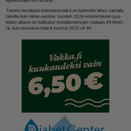
ajan­koh­taan ver­rat­tu­na.
Tam­mi–ke­sä­kuun ko­ko­nais­mää­rä on kui­ten­kin lä­hes sa­mal­la
ta­sol­la kuin vii­me vuon­na. Vuo­den 2026 en­sim­mäi­sen puo­
lis­kon ai­ka­na on huk­ku­nut en­nak­ko­tie­to­jen mu­kaan 39 ih­mis­
tä, kun vas­taa­va mää­rä vuon­na 2025 oli 40.