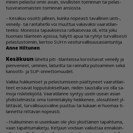
mi­nen pe­las­tui omin avuin, si­vul­lis­ten toi­min­nan tai pe­las­
tus­vi­ra­no­mais­ten toi­min­nan an­si­os­ta.
– Ke­sä­kuu osoit­ti jäl­leen, kuin­ka no­pe­as­ti ta­val­li­nen uin­ti-,
ve­nei­ly- tai ran­ta­het­ki voi muut­tua va­ka­vak­si vaa­ra­ti­lan­
teek­si. Mo­nes­sa ta­pauk­ses­sa rat­kai­se­vaa oli, et­tä joku
huo­ma­si ti­lan­teen ajois­sa, hä­lyt­ti apua tai ryh­tyi tur­val­li­ses­ti
pe­las­tus­toi­miin, ker­too SUH:n ve­si­tur­val­li­suu­sa­si­an­tun­ti­ja
An­ne Hil­tu­nen
.
Ke­sä­kuun
lä­hel­tä piti -ti­lan­teis­sa ko­ros­tui­vat ve­nei­ly ja
pien­ve­neet, ui­mi­nen, lai­tu­ril­ta tai ran­nal­ta pu­to­a­mi­nen sekä
ka­noot­ti- ja SUP-on­net­to­muu­det.
Vaik­ka huk­ku­mi­set ja pe­las­tu­mi­seen päät­ty­neet vaa­ra­ti­lan­
teet ero­a­vat lop­pu­tu­lok­sel­taan, nii­den taus­tal­la voi ol­la sa­
mo­ja ris­ki­te­ki­jöi­tä. Vaa­ra­ti­lan­ne syn­tyy usein use­an asi­an
yh­dis­tel­mäs­tä: oma toi­min­ta­ky­ky heik­ke­nee, olo­suh­teet yl­
lät­tä­vät, tur­val­li­suus­vä­li­ne puut­tuu tai ku­kaan ei huo­maa ti­
lan­net­ta riit­tä­vän no­pe­as­ti.
– Huk­ku­mi­nen ei usein­kaan ole yk­si yk­sit­täi­nen ta­pah­tu­ma,
vaan ta­pah­tu­ma­ket­ju. Ket­juun voi­daan vai­kut­taa en­na­koin­