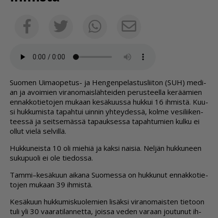
Sähköposti
Facebook
Twitter
Whatsapp
Suo­men Ui­ma­o­pe­tus- ja Hen­gen­pe­las­tus­lii­ton (SUH) me­di­
an ja avoi­mien vi­ra­no­mais­läh­tei­den pe­rus­teel­la ke­rää­mien
en­nak­ko­tie­to­jen mu­kaan ke­sä­kuus­sa huk­kui 16 ih­mis­tä. Kuu­
si huk­ku­mis­ta ta­pah­tui uin­nin yh­tey­des­sä, kol­me ve­si­lii­ken­
tees­sä ja seit­se­mäs­sä ta­pauk­ses­sa ta­pah­tu­mien kul­ku ei
ol­lut vie­lä sel­vil­lä.
Huk­ku­neis­ta 10 oli mie­hiä ja kak­si nai­sia. Nel­jän huk­ku­neen
su­ku­puo­li ei ole tie­dos­sa.
Tam­mi–ke­sä­kuun ai­ka­na Suo­mes­sa on huk­ku­nut en­nak­ko­tie­
to­jen mu­kaan 39 ih­mis­tä.
Ke­sä­kuun huk­ku­mis­kuo­le­mien li­säk­si vi­ra­no­mais­ten tie­toon
tuli yli 30 vaa­ra­ti­lan­net­ta, jois­sa ve­den va­raan jou­tu­nut ih­