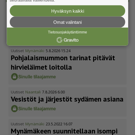
Uutiset
Mynämäki
6.8.2026 10.30
Hyväksyn kaikki
Mynäkäs tutkii Mynämäen mahdol­li­
Omat valintani
suuksia
Tietosuojakäytäntömme
Uutiset
Mynämäki
5.8.2026 15.24
Pohja­lais­mummon tarinat pitävät
hirvieläimet loitolla
Uutiset
Naantali
7.8.2026 6.00
Vesistöt ja järjestöt sydämen asiana
Uutiset
Mynämäki
23.5.2022 16.07
Mynämäkeen suunnitellaan isompi