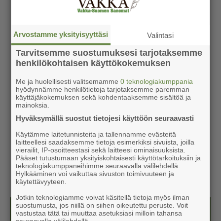
Arvostamme yksityisyyttäsi
Valintasi
Tarvitsemme suostumuksesi tarjotaksemme
henkilökohtaisen käyttökokemuksen
Me ja huolellisesti valitsemamme
0 teknologiakumppania
hyödynnämme henkilötietoja tarjotaksemme paremman
käyttäjäkokemuksen sekä kohdentaaksemme sisältöä ja
mainoksia.
Hyväksymällä suostut tietojesi käyttöön seuraavasti
Käytämme laitetunnisteita ja tallennamme evästeitä
laitteellesi saadaksemme tietoja esimerkiksi sivuista, joilla
vierailit, IP-osoitteestasi sekä laitteesi ominaisuuksista.
Pääset tutustumaan yksityiskohtaisesti käyttötarkoituksiin ja
teknologiakumppaneihimme seuraavalla välilehdellä.
Hylkääminen voi vaikuttaa sivuston toimivuuteen ja
käytettävyyteen.
Jotkin teknologiamme voivat käsitellä tietoja myös ilman
suostumusta, jos niillä on siihen oikeutettu peruste. Voit
Luetuimmat
Uusimmat
vastustaa tätä tai muuttaa asetuksiasi milloin tahansa
seuraavalla välilehdellä.