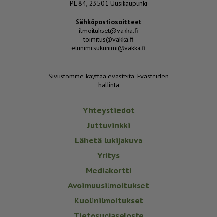
PL 84, 23501 Uusikaupunki
Sähköpostiosoitteet
ilmoitukset@vakka.fi
toimitus@vakka.fi
etunimi.sukunimi@vakka.fi
Sivustomme käyttää evästeitä.
Evästeiden
hallinta
Yhteystiedot
Juttuvinkki
Lähetä lukijakuva
Yritys
Mediakortti
Avoimuusilmoitukset
Kuolinilmoitukset
Tietosuojaseloste