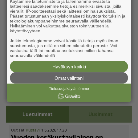
Käytämme laitetunnisteita ja tallennamme evästeitä
laitteellesi saadaksemme tietoja esimerkiksi sivuista, joilla
vierailit, IP-osoitteestasi sekä laitteesi ominaisuuksista.
Pääset tutustumaan yksityiskohtaisesti käyttötarkoituksiin ja
teknologiakumppaneihimme seuraavalla välilehdellä.
Hylkääminen voi vaikuttaa sivuston toimivuuteen ja
käytettävyyteen.
Jotkin teknologiamme voivat käsitellä tietoja myös ilman
suostumusta, jos niillä on siihen oikeutettu peruste. Voit
vastustaa tätä tai muuttaa asetuksiasi milloin tahansa
seuraavalla välilehdellä.
Hyväksyn kaikki
Omat valintani
Tietosuojakäytäntömme
Luetuimmat
Uusimmat
Uutiset
Kustavi
1.8.2026 17.30
Vuoden kesäkus­ta­vi­lainen on