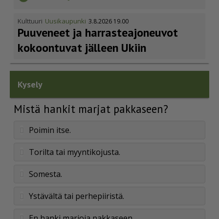
Kulttuuri
Uusikaupunki
3.8.2026 19.00
Puuveneet ja harras­te­a­jo­neuvot
kokoontuvat jälleen Ukiin
Kysely
Mistä hankit marjat pakkaseen?
Poimin itse.
Torilta tai myyntikojusta.
Somesta.
Ystävältä tai perhepiiristä.
En hanki marjoja pakkaseen.