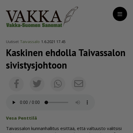
Uutiset
Taivassalo
1.6.2021 17.45
Kaskinen ehdolla Taivassalon
sivis­tys­johtoon
Sähköposti
Facebook
Twitter
Whatsapp
Vesa Pent­ti­lä
Tai­vas­sa­lon kun­nan­hal­li­tus esit­tää, et­tä val­tuus­to va­lit­si­si