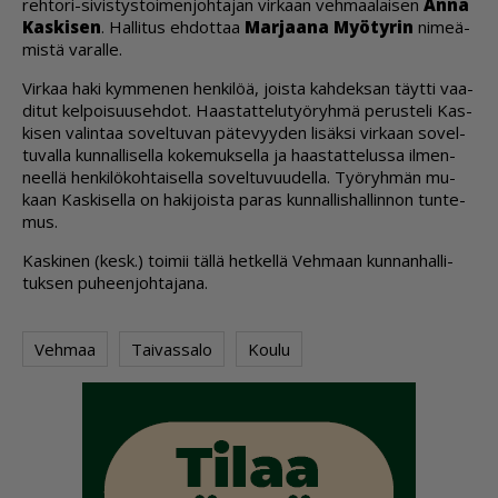
reh­to­ri-si­vis­tys­toi­men­joh­ta­jan vir­kaan veh­maa­lai­sen
An­na
Kas­ki­sen
. Hal­li­tus eh­dot­taa
Mar­jaa­na Myö­ty­rin
ni­me­ä­
mis­tä va­ral­le.
Vir­kaa haki kym­me­nen hen­ki­löä, jois­ta kah­dek­san täyt­ti vaa­
di­tut kel­poi­suu­seh­dot. Haas­tat­te­lu­työ­ryh­mä pe­rus­te­li Kas­
ki­sen va­lin­taa so­vel­tu­van pä­te­vyy­den li­säk­si vir­kaan so­vel­
tu­val­la kun­nal­li­sel­la ko­ke­muk­sel­la ja haas­tat­te­lus­sa il­men­
neel­lä hen­ki­lö­koh­tai­sel­la so­vel­tu­vuu­del­la. Työ­ryh­män mu­
kaan Kas­ki­sel­la on ha­ki­jois­ta pa­ras kun­nal­lis­hal­lin­non tun­te­
mus.
Kas­ki­nen (kesk.) toi­mii täl­lä het­kel­lä Veh­maan kun­nan­hal­li­
tuk­sen pu­heen­joh­ta­ja­na.
Vehmaa
Taivassalo
Koulu