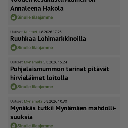
Annaleena Hakola
Uutiset
Kustavi
1.8.2026 17.25
Ruuhkaa Lohimark­ki­noilla
Uutiset
Mynämäki
5.8.2026 15.24
Pohja­lais­mummon tarinat pitävät
hirvieläimet loitolla
Uutiset
Mynämäki
6.8.2026 10.30
Mynäkäs tutkii Mynämäen mahdol­li­
suuksia