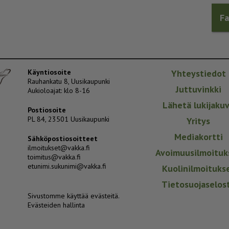
F
Käyntiosoite
Yhteystiedot
Rauhankatu 8, Uusikaupunki
Juttuvinkki
Aukioloajat: klo 8-16
Lähetä lukijaku
Postiosoite
PL 84, 23501 Uusikaupunki
Yritys
Mediakortti
Sähköpostiosoitteet
ilmoitukset@vakka.fi
Avoimuusilmoituk
toimitus@vakka.fi
etunimi.sukunimi@vakka.fi
Kuolinilmoituks
Tietosuojaselos
Sivustomme käyttää evästeitä.
Evästeiden hallinta