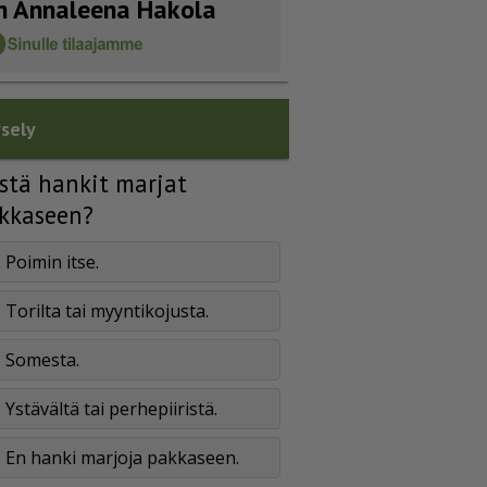
n Annaleena Hakola
sely
stä hankit marjat
kkaseen?
Poimin itse.
Torilta tai myyntikojusta.
Somesta.
Ystävältä tai perhepiiristä.
En hanki marjoja pakkaseen.