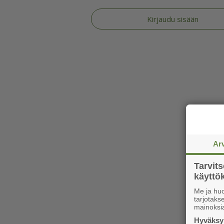
Kirjaudu sisään
Ar
Tarvit
käytt
Me ja huo
tarjotak
mainoksi
Hyväksym