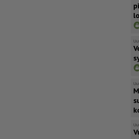
p
l
Uu
V
s
Uu
M
s
k
Uu
V