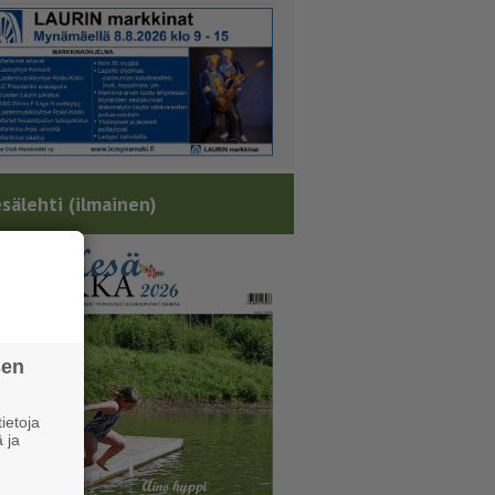
sälehti (ilmainen)
sen
ietoja
 ja