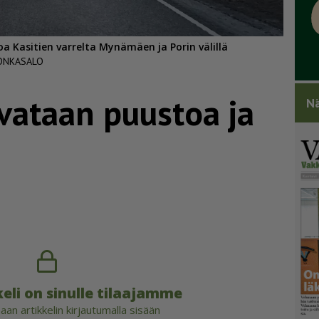
a Kasitien varrelta Mynämäen ja Porin välillä
HONKASALO
ivataan puustoa ja
Nä
eli on sinulle tilaajamme
an artikkelin kirjautumalla sisään