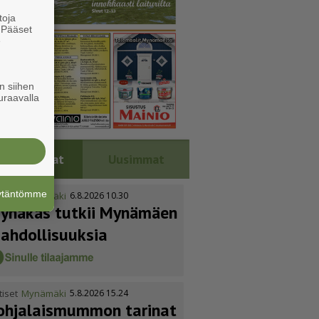
toja
. Pääset
e
n siihen
uraavalla
Luetuimmat
Uusimmat
äytäntömme
tiset
Mynämäki
6.8.2026 10.30
ynäkäs tutkii Mynämäen
ahdol­li­suuksia
tiset
Mynämäki
5.8.2026 15.24
ohja­lais­mummon tarinat