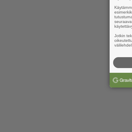
Käytämme 
esimerkiks
tutustuma
seuraaval
käytettäv
Jotkin te
oikeutett
välilehdel