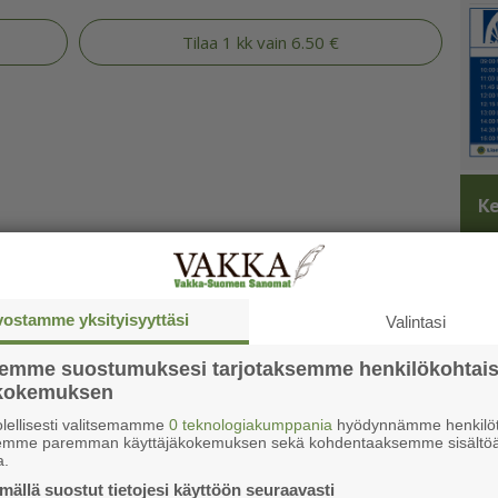
Tilaa 1 kk vain 6.50 €
Ke
vostamme yksityisyyttäsi
Valintasi
semme suostumuksesi tarjotaksemme henkilökohtai
ökokemuksen
lellisesti valitsemamme
0 teknologiakumppania
hyödynnämme henkilöt
semme paremman käyttäjäkokemuksen sekä kohdentaaksemme sisältöä
a.
ällä suostut tietojesi käyttöön seuraavasti