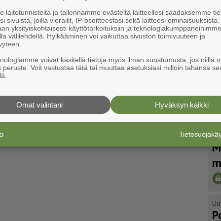
laitetunnisteita ja tallennamme evästeitä laitteellesi saadaksemme tie
i sivuista, joilla vierailit, IP-osoitteestasi sekä laitteesi ominaisuuksista
an yksityiskohtaisesti käyttötarkoituksiin ja teknologiakumppaneihimm
la välilehdellä. Hylkääminen voi vaikuttaa sivuston toimivuuteen ja
yyteen.
knologiamme voivat käsitellä tietoja myös ilman suostumusta, jos niillä o
u peruste. Voit vastustaa tätä tai muuttaa asetuksiasi milloin tahansa se
lä.
Omat valintani
Hyväksyn kaikki
Tietosuojak
Uu
M
m
Uu
P