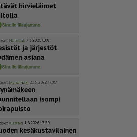
itävät hirvieläimet
oitolla
tiset
Naantali
7.8.2026 6.00
esistöt ja järjestöt
ydämen asiana
tiset
Mynämäki
23.5.2022 16.07
ynämäkeen
uunnitellaan isompi
oirapuisto
tiset
Kustavi
1.8.2026 17.30
uoden kesäkus­ta­vi­lainen