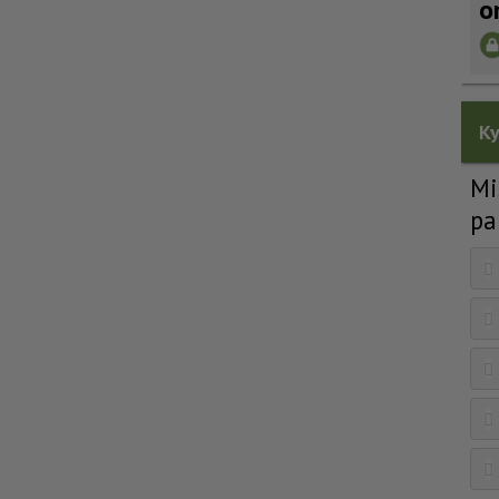
o
Ky
Mi
pa