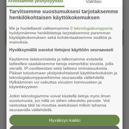
Arvostamme yksityisyyttäsi
Valintasi
Tarvitsemme suostumuksesi tarjotaksemme
henkilökohtaisen käyttökokemuksen
Me ja huolellisesti valitsemamme
0 teknologiakumppania
hyödynnämme henkilötietoja tarjotaksemme paremman
Kesälehti (ilmainen)
käyttäjäkokemuksen sekä kohdentaaksemme sisältöä ja
mainoksia.
Hyväksymällä suostut tietojesi käyttöön seuraavasti
Käytämme laitetunnisteita ja tallennamme evästeitä
laitteellesi saadaksemme tietoja esimerkiksi sivuista, joilla
vierailit, IP-osoitteestasi sekä laitteesi ominaisuuksista.
Pääset tutustumaan yksityiskohtaisesti käyttötarkoituksiin ja
teknologiakumppaneihimme seuraavalla välilehdellä.
Hylkääminen voi vaikuttaa sivuston toimivuuteen ja
käytettävyyteen.
Jotkin teknologiamme voivat käsitellä tietoja myös ilman
suostumusta, jos niillä on siihen oikeutettu peruste. Voit
vastustaa tätä tai muuttaa asetuksiasi milloin tahansa
seuraavalla välilehdellä.
Hyväksyn kaikki