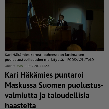
Kari Häkämies korosti puheessaan kotimaisen
puolustusteollisuuden merkitystä.
ROOSA VÄHÄTALO
Uutiset
Masku
9.12.2024 13.54
Kari Häkämies puntaroi
Maskussa Suomen puolus­tus­
val­miutta ja taloudellisia
haasteita