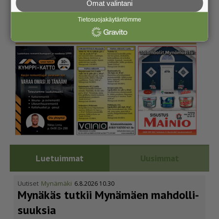
Omat valintani
Tietosuojakäytäntömme
Luetuimmat
Uusimmat
Uutiset
Mynämäki
6.8.2026 10.30
Mynäkäs tutkii Mynämäen mahdol­li­
suuksia