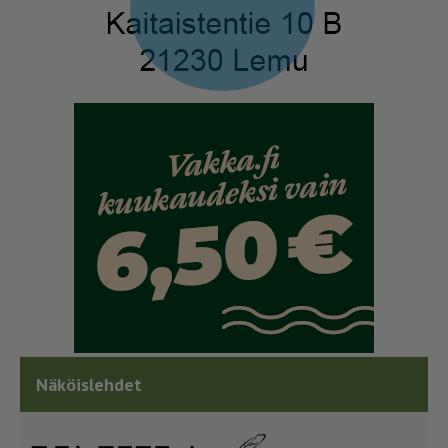
Näköislehdet