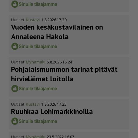
Uutiset
Kustavi
1.8.2026 17.30
Vuoden kesäkus­ta­vi­lainen on
Annaleena Hakola
Uutiset
Mynämäki
5.8.2026 15.24
Pohja­lais­mummon tarinat pitävät
hirvieläimet loitolla
Uutiset
Kustavi
1.8.2026 17.25
Ruuhkaa Lohimark­ki­noilla
Uutiset
Mynämäki
23.5.2022 16.07