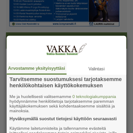
Kesälehti (ilmainen)
Arvostamme yksityisyyttäsi
Valintasi
Tarvitsemme suostumuksesi tarjotaksemme
henkilökohtaisen käyttökokemuksen
Me ja huolellisesti valitsemamme
0 teknologiakumppania
hyödynnämme henkilötietoja tarjotaksemme paremman
käyttäjäkokemuksen sekä kohdentaaksemme sisältöä ja
mainoksia.
Hyväksymällä suostut tietojesi käyttöön seuraavasti
Käytämme laitetunnisteita ja tallennamme evästeitä
laitteellesi saadaksemme tietoja esimerkiksi sivuista, joilla