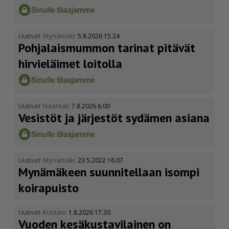
Uutiset
Mynämäki
5.8.2026 15.24
Pohja­lais­mummon tarinat pitävät
hirvieläimet loitolla
Uutiset
Naantali
7.8.2026 6.00
Vesistöt ja järjestöt sydämen asiana
Uutiset
Mynämäki
23.5.2022 16.07
Mynämäkeen suunnitellaan isompi
koirapuisto
Uutiset
Kustavi
1.8.2026 17.30
Vuoden kesäkus­ta­vi­lainen on