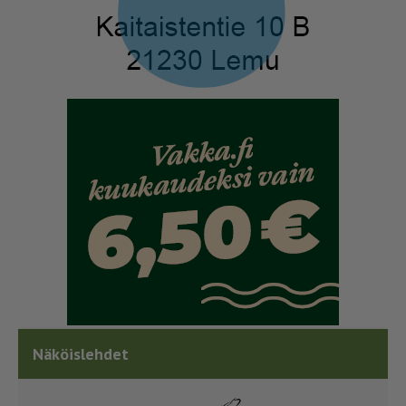
Näköislehdet