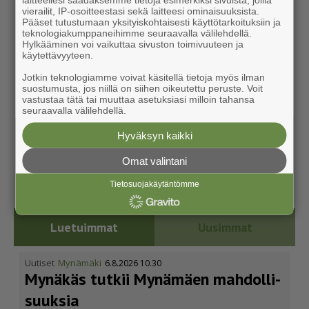
vierailit, IP-osoitteestasi sekä laitteesi ominaisuuksista.
Pääset tutustumaan yksityiskohtaisesti käyttötarkoituksiin ja
teknologiakumppaneihimme seuraavalla välilehdellä.
Hylkääminen voi vaikuttaa sivuston toimivuuteen ja
käytettävyyteen.
Jotkin teknologiamme voivat käsitellä tietoja myös ilman
suostumusta, jos niillä on siihen oikeutettu peruste. Voit
vastustaa tätä tai muuttaa asetuksiasi milloin tahansa
seuraavalla välilehdellä.
Hyväksyn kaikki
Omat valintani
Tietosuojakäytäntömme
Luetuimmat
Uusimmat
Uutiset
Mynämäki
6.8.2026 10.30
Mynäkäs tutkii Mynämäen mahdol­li­
suuksia