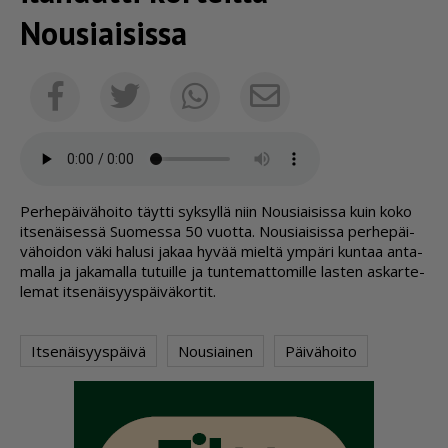
Nousiaisissa
Sähköposti
Facebook
Twitter
Whatsapp
Per­he­päi­vä­hoi­to täyt­ti syk­syl­lä niin Nou­si­ai­sis­sa kuin koko
it­se­näi­ses­sä Suo­mes­sa 50 vuot­ta. Nou­si­ai­sis­sa per­he­päi­
vä­hoi­don väki ha­lu­si ja­kaa hy­vää miel­tä ym­pä­ri kun­taa an­ta­
mal­la ja ja­ka­mal­la tu­tuil­le ja tun­te­mat­to­mil­le las­ten as­kar­te­
le­mat it­se­näi­syys­päi­vä­kor­tit.
Itsenäisyyspäivä
Nousiainen
Päivähoito