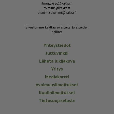
ilmoitukset@vakka.fi
toimitus@vakka.fi
etunimi.sukunimi@vakka.fi
Sivustomme käyttää evästeitä.
Evästeiden
hallinta
Yhteystiedot
Juttuvinkki
Lähetä lukijakuva
Yritys
Mediakortti
Avoimuusilmoitukset
Kuolinilmoitukset
Tietosuojaseloste