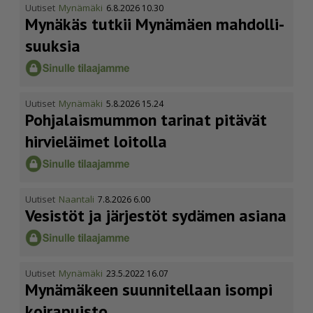
Uutiset
Mynämäki
6.8.2026 10.30
Mynäkäs tutkii Mynämäen mahdol­li­
suuksia
Uutiset
Mynämäki
5.8.2026 15.24
Pohja­lais­mummon tarinat pitävät
hirvieläimet loitolla
Uutiset
Naantali
7.8.2026 6.00
Vesistöt ja järjestöt sydämen asiana
Uutiset
Mynämäki
23.5.2022 16.07
Mynämäkeen suunnitellaan isompi
koirapuisto