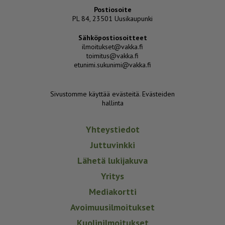
Postiosoite
PL 84, 23501 Uusikaupunki
Sähköpostiosoitteet
ilmoitukset@vakka.fi
toimitus@vakka.fi
etunimi.sukunimi@vakka.fi
Sivustomme käyttää evästeitä.
Evästeiden
hallinta
Yhteystiedot
Juttuvinkki
Lähetä lukijakuva
Yritys
Mediakortti
Avoimuusilmoitukset
Kuolinilmoitukset