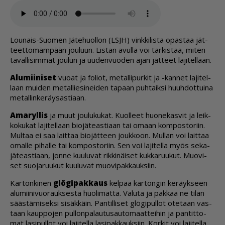
Lou­nais-Suo­men Jä­te­huol­lon (LSJH) vink­ki­lis­ta opas­taa jät­
teet­tö­mäm­pään jou­luun. Lis­tan avul­la voi tar­kis­taa, mi­ten
ta­val­li­sim­mat jou­lun ja uu­den­vuo­den ajan jät­teet la­ji­tel­laan.
Alu­mii­ni­set
vuo­at ja fo­li­ot, me­tal­li­pur­kit ja -kan­net la­ji­tel­
laan mui­den me­tal­lie­si­nei­den ta­paan puh­taik­si huuh­dot­tui­na
me­tal­lin­ke­räy­sas­ti­aan.
Ama­ryl­lis
ja muut jou­lu­ku­kat. Kuol­leet huo­ne­kas­vit ja leik­
ko­ku­kat la­ji­tel­laan bi­o­jä­te­as­ti­aan tai omaan kom­pos­to­riin.
Mul­taa ei saa lait­taa bi­o­jät­teen jouk­koon. Mul­lan voi lait­taa
omal­le pi­hal­le tai kom­pos­to­riin. Sen voi la­ji­tel­la myös se­ka­
jä­te­as­ti­aan, jon­ne kuu­lu­vat rik­ki­näi­set kuk­ka­ruu­kut. Muo­vi­
set suo­ja­ruu­kut kuu­lu­vat muo­vi­pak­kauk­siin.
Kar­ton­ki­nen
glö­gi­pak­kaus
kel­paa kar­ton­gin ke­räyk­seen
alu­mii­ni­vuo­rauk­ses­ta huo­li­mat­ta. Va­lu­ta ja pak­kaa ne ti­lan
sääs­tä­mi­sek­si si­säk­käin. Pan­til­li­set glö­gi­pul­lot ote­taan vas­
taan kaup­po­jen pul­lon­pa­lau­tu­sau­to­maat­tei­hin ja pan­tit­to­
mat la­si­pul­lot voi la­ji­tel­la la­si­pak­kauk­siin. Kor­kit voi la­ji­tel­la