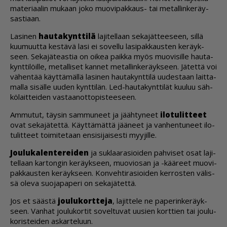
ma­te­ri­aa­lin mu­kaan joko muo­vi­pak­kaus- tai me­tal­lin­ke­räy­
sas­ti­aan.
La­si­nen
hau­ta­kynt­ti­lä
la­ji­tel­laan se­ka­jät­tee­seen, sil­lä
kuu­muut­ta kes­tä­vä lasi ei so­vel­lu la­si­pak­kaus­ten ke­räyk­
seen. Se­ka­jä­te­as­tia on oi­kea paik­ka myös muo­vi­sil­le hau­ta­
kynt­ti­löil­le, me­tal­li­set kan­net me­tal­lin­ke­räyk­seen. Jä­tet­tä voi
vä­hen­tää käyt­tä­mäl­lä la­si­nen hau­ta­kynt­ti­lä uu­des­taan lait­ta­
mal­la si­säl­le uu­den kynt­ti­län. Led-hau­ta­kynt­ti­lät kuu­luu säh­
kö­lait­tei­den vas­taa­not­to­pis­tee­seen.
Am­mu­tut, täy­sin sam­mu­neet ja jääh­ty­neet
ilo­tu­lit­teet
ovat se­ka­jä­tet­tä. Käyt­tä­mät­tä jää­neet ja van­hen­tu­neet ilo­
tu­lit­teet toi­mi­te­taan en­si­si­jai­ses­ti myy­jil­le.
Jou­lu­ka­len­te­rei­den
ja suk­laa­ra­si­oi­den pah­vi­set osat la­ji­
tel­laan kar­ton­gin ke­räyk­seen, muo­vi­o­san ja -kää­reet muo­vi­
pak­kaus­ten ke­räyk­seen. Kon­veh­ti­ra­si­oi­den ker­ros­ten vä­lis­
sä ole­va suo­ja­pa­pe­ri on se­ka­jä­tet­tä.
Jos et sääs­tä
jou­lu­kort­te­ja
, la­jit­te­le ne pa­pe­rin­ke­räyk­
seen. Van­hat jou­lu­kor­tit so­vel­tu­vat uu­sien kort­tien tai jou­lu­
ko­ris­tei­den as­kar­te­luun.