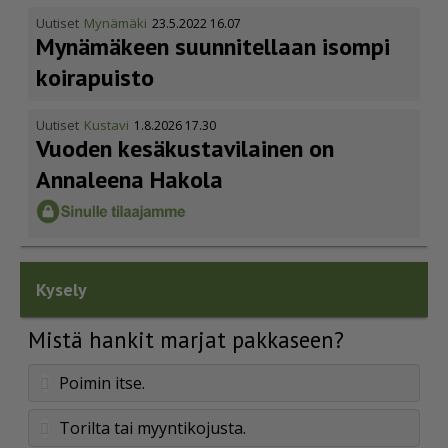
Uutiset
Mynämäki
23.5.2022 16.07
Mynämäkeen suunnitellaan isompi
koirapuisto
Uutiset
Kustavi
1.8.2026 17.30
Vuoden kesäkus­ta­vi­lainen on
Annaleena Hakola
Kysely
Mistä hankit marjat pakkaseen?
Poimin itse.
Torilta tai myyntikojusta.