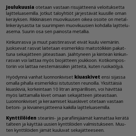
Jou­lu­kuu­sia
ote­taan vas­taan ri­su­jät­tee­nä ve­loi­tuk­set­ta
la­jit­te­lu­a­se­mil­la. Jot­kut ta­lo­yh­ti­öt jär­jes­tä­vät kuu­sil­le oman
ke­räyk­sen. Rik­ki­näi­sen muo­vi­kuu­sen oi­kea osoi­te on me­tal­
lin­ke­räy­sas­tia tai suu­rim­pien muo­vi­kuu­sien koh­dal­la la­jit­te­lu­
a­se­ma. Suu­rin osa sen pai­nos­ta me­tal­lia.
Kin­kun­ras­va ja muut pais­tin­ras­vat ei­vät kuu­lu vie­mä­riin.
Juok­se­vat ras­vat lai­te­taan esi­mer­kik­si mai­to­tölk­kiin pa­kat­
tu­na se­ka­jät­teen jä­te­as­ti­aan. Jääh­ty­neen ja kiin­te­än kin­kun­
ras­van voi lait­taa myös bi­o­jät­teen jouk­koon. Ko­ti­kom­pos­
to­riin voi lait­taa nes­te­mäi­si­ä­kin jät­tei­tä, ku­ten ruo­ka­öl­jyä.
Hyö­dyn­nä van­hat luon­non­ki­vi­set
kiu­as­ki­vet
en­si si­jas­sa
omal­la pi­hal­la esi­mer­kik­si is­tu­tus­ten reu­noil­la. Yk­sit­täi­siä
kiu­as­ki­viä, kor­kein­taan 10 lit­ran äm­pä­ril­li­sen, voi hä­vit­tää
myös lait­ta­mal­la ki­vet omaan se­ka­jät­teen jä­te­as­ti­aan.
Luon­non­ki­vi­set ja ke­raa­mi­set kiu­as­ki­vet ote­taan vas­taan
be­to­ni- ja ki­vi­ai­nes­jät­tee­nä kai­kil­la la­jit­te­lu­a­se­mil­la.
Kynt­ti­löi­den
ste­a­rii­ni- ja pa­ra­fii­ni­jää­mät kan­nat­taa ke­rä­tä
tal­teen ja käyt­tää uu­sien kynt­ti­löi­den val­mis­tuk­seen. Muu­
ten kynt­ti­löi­den jä­mät kuu­lu­vat se­ka­jät­tee­seen.