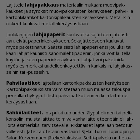
La­jit­te­le
lah­ja­pak­kaus
ma­te­ri­aa­lin mu­kaan: muo­vi­pak­
kauk­set ja sty­rok­sit muo­vi­pak­kaus­ten ke­räyk­seen, pah­vi- ja
kar­ton­ki­laa­ti­kot kar­ton­ki­pak­kaus­ten ke­räyk­seen. Me­tal­li­kiin­
nik­keet kuu­lu­vat me­tal­lin­ke­räy­sas­ti­aan.
Jou­lu­lah­jo­jen
lah­ja­pa­pe­rit
kuu­lu­vat se­ka­jät­teen jä­te­as­ti­
aan, ei­vät pa­pe­rin­ke­räyk­seen. Se­ka­jät­tee­seen kuu­lu­vat
myös pa­ket­ti­na­rut. Sääs­tä siis­ti lah­ja­pa­pe­ri en­si jou­luk­si tai
kää­ri lah­jat kau­niis­ti sa­no­ma­leh­ti­pa­pe­riin, jon­ka voit la­ji­tel­la
käy­tön jäl­keen pa­pe­rin­ke­räyk­seen. Lah­jat voi pa­ke­toi­da
myös esi­mer­kik­si uu­del­leen­käy­tet­tä­viin kan­kai­siin, lah­ja­kas­
sei­hin tai -pus­sei­hin.
Pah­vi­laa­ti­kot
la­ji­tel­laan kar­ton­ki­pak­kaus­ten ke­räyk­seen.
Kar­ton­ki­pak­kauk­sis­ta val­mis­te­taan muun mu­as­sa ta­lous­pa­
pe­ri­rul­lan hyl­sy­jä. Li­tis­tä pah­vi­laa­ti­kot en­nen kuin lai­tat ne
ke­räy­sas­ti­aan.
Säh­kö­lait­teet.
Jos puk­ki tuo uu­den äly­pu­he­li­men tai pe­li­
kon­so­lin, muis­ta lait­taa toi­mi­va van­ha lai­te eteen­päin eli lah­
joi­ta esi­mer­kik­si tar­vit­se­val­le. Rik­ki­näi­set la­ji­tel­laan tie­to­tur­
val­li­ses­ti. Jä­tet­tä ote­taan vas­taan LSJH:n Tu­run To­pi­no­jan ja
Sa­lon Kor­ven­mä­en jä­te­kes­kuk­sis­sa. Seif­fi-pal­ve­lu on tie­to­