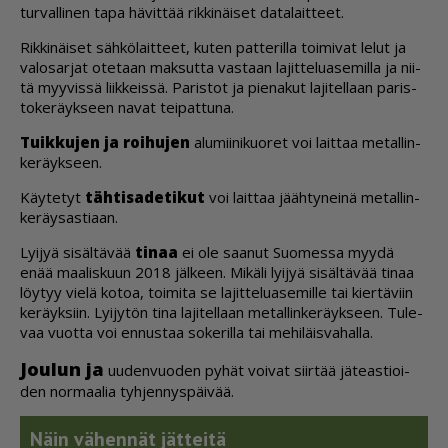
tur­val­li­nen tapa hä­vit­tää rik­ki­näi­set da­ta­lait­teet.
Rik­ki­näi­set säh­kö­lait­teet, ku­ten pat­te­ril­la toi­mi­vat le­lut ja
va­lo­sar­jat ote­taan mak­sut­ta vas­taan la­jit­te­lu­a­se­mil­la ja nii­
tä myy­vis­sä liik­keis­sä. Pa­ris­tot ja pie­na­kut la­ji­tel­laan pa­ris­
to­ke­räyk­seen na­vat tei­pat­tu­na.
Tuik­ku­jen ja roi­hu­jen
alu­mii­ni­kuo­ret voi lait­taa me­tal­lin­
ke­räyk­seen.
Käy­te­tyt
täh­ti­sa­de­ti­kut
voi lait­taa jääh­ty­nei­nä me­tal­lin­
ke­räy­sas­ti­aan.
Lyi­jyä si­säl­tä­vää
ti­naa
ei ole saa­nut Suo­mes­sa myy­dä
enää maa­lis­kuun 2018 jäl­keen. Mi­kä­li lyi­jyä si­säl­tä­vää ti­naa
löy­tyy vie­lä ko­toa, toi­mi­ta se la­jit­te­lu­a­se­mil­le tai kier­tä­viin
ke­räyk­siin. Lyi­jy­tön tina la­ji­tel­laan me­tal­lin­ke­räyk­seen. Tu­le­
vaa vuot­ta voi en­nus­taa so­ke­ril­la tai me­hi­läis­va­hal­la.
Jou­lun ja
uu­den­vuo­den py­hät voi­vat siir­tää jä­te­as­ti­oi­
den nor­maa­lia tyh­jen­nys­päi­vää.
Näin vä­hen­nät jät­tei­tä