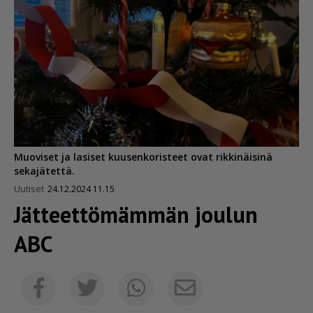
Muoviset ja lasiset kuusenkoristeet ovat rikkinäisinä
sekajätettä.
Uutiset
24.12.2024 11.15
Jätteet­tö­mämmän joulun
ABC
Sähköposti
Facebook
Twitter
Whatsapp