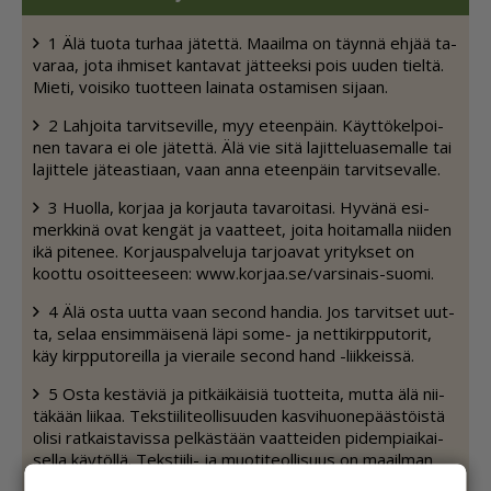
1 Älä tuo­ta tur­haa jä­tet­tä. Maa­il­ma on täyn­nä eh­jää ta­
va­raa, jota ih­mi­set kan­ta­vat jät­teek­si pois uu­den tiel­tä.
Mie­ti, voi­si­ko tuot­teen lai­na­ta os­ta­mi­sen si­jaan.
2 Lah­joi­ta tar­vit­se­vil­le, myy eteen­päin. Käyt­tö­kel­poi­
nen ta­va­ra ei ole jä­tet­tä. Älä vie sitä la­jit­te­lu­a­se­mal­le tai
la­jit­te­le jä­te­as­ti­aan, vaan an­na eteen­päin tar­vit­se­val­le.
3 Huol­la, kor­jaa ja kor­jau­ta ta­va­roi­ta­si. Hy­vä­nä esi­
merk­ki­nä ovat ken­gät ja vaat­teet, joi­ta hoi­ta­mal­la nii­den
ikä pi­te­nee. Kor­jaus­pal­ve­lu­ja tar­jo­a­vat yri­tyk­set on
koot­tu osoit­tee­seen: www.kor­jaa.se/var­si­nais-suo­mi.
4 Älä os­ta uut­ta vaan se­cond han­dia. Jos tar­vit­set uut­
ta, se­laa en­sim­mäi­se­nä läpi some- ja net­ti­kirp­pu­to­rit,
käy kirp­pu­to­reil­la ja vie­rai­le se­cond hand -liik­keis­sä.
5 Os­ta kes­tä­viä ja pit­käi­käi­siä tuot­tei­ta, mut­ta älä nii­
tä­kään lii­kaa. Teks­tii­li­te­ol­li­suu­den kas­vi­huo­ne­pääs­töis­tä
oli­si rat­kais­ta­vis­sa pel­käs­tään vaat­tei­den pi­dem­pi­ai­kai­
sel­la käy­töl­lä. Teks­tii­li- ja muo­ti­te­ol­li­suus on maa­il­man
toi­sek­si saas­tut­ta­vin te­ol­li­suu­de­na­la, joka tuot­taa enem­