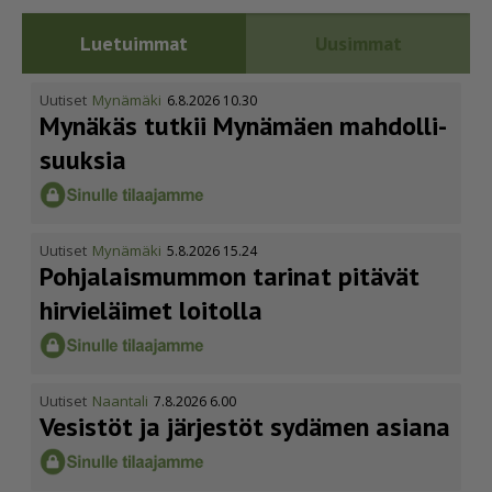
Luetuimmat
Uusimmat
Uutiset
Mynämäki
6.8.2026 10.30
Mynäkäs tutkii Mynämäen mahdol­li­
suuksia
Uutiset
Mynämäki
5.8.2026 15.24
Pohja­lais­mummon tarinat pitävät
hirvieläimet loitolla
Uutiset
Naantali
7.8.2026 6.00
Vesistöt ja järjestöt sydämen asiana