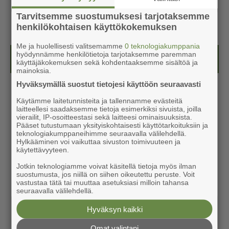
Tarvitsemme suostumuksesi tarjotaksemme
henkilökohtaisen käyttökokemuksen
Me ja huolellisesti valitsemamme
0 teknologiakumppania
hyödynnämme henkilötietoja tarjotaksemme paremman
Kesälehti (ilmainen)
käyttäjäkokemuksen sekä kohdentaaksemme sisältöä ja
mainoksia.
Hyväksymällä suostut tietojesi käyttöön seuraavasti
Käytämme laitetunnisteita ja tallennamme evästeitä
laitteellesi saadaksemme tietoja esimerkiksi sivuista, joilla
vierailit, IP-osoitteestasi sekä laitteesi ominaisuuksista.
Pääset tutustumaan yksityiskohtaisesti käyttötarkoituksiin ja
teknologiakumppaneihimme seuraavalla välilehdellä.
Hylkääminen voi vaikuttaa sivuston toimivuuteen ja
käytettävyyteen.
Jotkin teknologiamme voivat käsitellä tietoja myös ilman
suostumusta, jos niillä on siihen oikeutettu peruste. Voit
vastustaa tätä tai muuttaa asetuksiasi milloin tahansa
seuraavalla välilehdellä.
Hyväksyn kaikki
Omat valintani