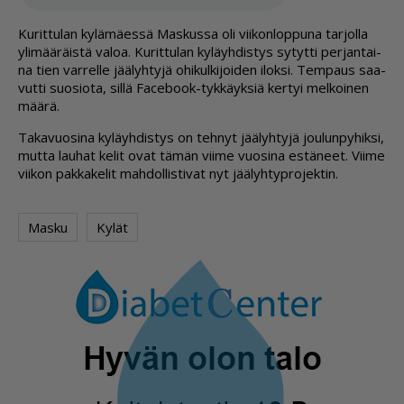
Ku­rit­tu­lan ky­lä­mä­es­sä Mas­kus­sa oli vii­kon­lop­pu­na tar­jol­la
yli­mää­räis­tä va­loa. Ku­rit­tu­lan ky­läyh­dis­tys sy­tyt­ti per­jan­tai­
na tien var­rel­le jää­lyh­ty­jä ohi­kul­ki­joi­den ilok­si. Tem­paus saa­
vut­ti suo­si­o­ta, sil­lä Fa­ce­book-tyk­käyk­siä ker­tyi mel­koi­nen
mää­rä.
Ta­ka­vuo­si­na ky­läyh­dis­tys on teh­nyt jää­lyh­ty­jä jou­lun­py­hik­si,
mut­ta lau­hat ke­lit ovat tä­män vii­me vuo­si­na es­tä­neet. Vii­me
vii­kon pak­ka­ke­lit mah­dol­lis­ti­vat nyt jää­lyh­typ­ro­jek­tin.
Masku
Kylät