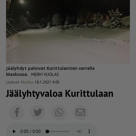
Jäälyhdyt paloivat Kurittulantien varrella
Maskussa.
MERVI VUOLAS
Uutiset
Masku
18.1.2021 9.05
Jäälyhtyvaloa Kurittulaan
Sähköposti
Facebook
Twitter
Whatsapp