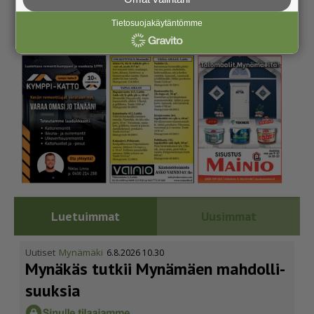
Tietosuojakäytäntömme
Luetuimmat
Uusimmat
Uutiset
Mynämäki
6.8.2026 10.30
Mynäkäs tutkii Mynämäen mahdol­li­
suuksia