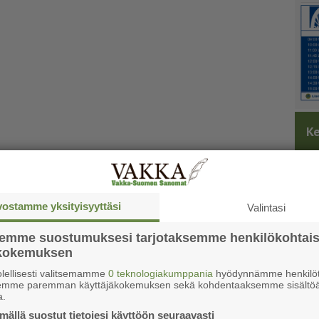
Ke
vostamme yksityisyyttäsi
Valintasi
semme suostumuksesi tarjotaksemme henkilökohtai
ökokemuksen
lellisesti valitsemamme
0 teknologiakumppania
hyödynnämme henkilöt
semme paremman käyttäjäkokemuksen sekä kohdentaaksemme sisältöä
a.
ällä suostut tietojesi käyttöön seuraavasti