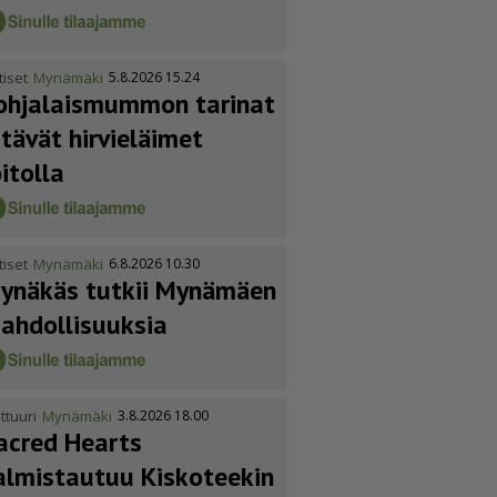
tiset
Mynämäki
5.8.2026 15.24
ohja­lais­mummon tarinat
itävät hirvieläimet
oitolla
tiset
Mynämäki
6.8.2026 10.30
ynäkäs tutkii Mynämäen
ahdol­li­suuksia
ttuuri
Mynämäki
3.8.2026 18.00
acred Hearts
almistautuu Kiskoteekin