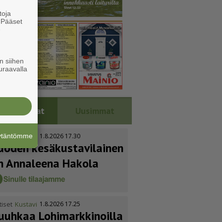
toja
. Pääset
e
n siihen
uraavalla
Luetuimmat
Uusimmat
äytäntömme
tiset
Kustavi
1.8.2026 17.30
uoden kesäkus­ta­vi­lainen
n Annaleena Hakola
tiset
Kustavi
1.8.2026 17.25
uuhkaa Lohimark­ki­noilla