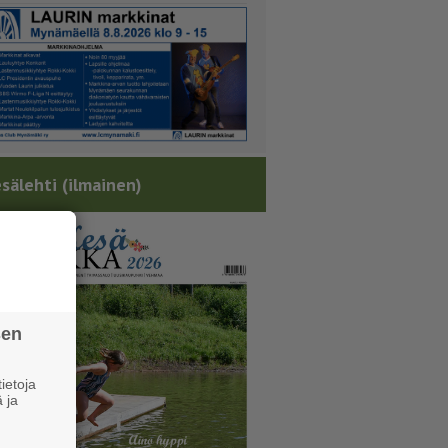
sälehti (ilmainen)
sen
ietoja
 ja