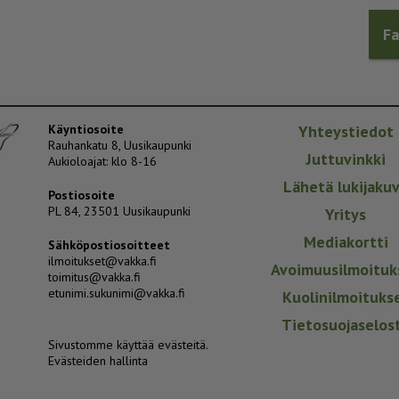
F
Käyntiosoite
Yhteystiedot
Rauhankatu 8, Uusikaupunki
Juttuvinkki
Aukioloajat: klo 8-16
Lähetä lukijaku
Postiosoite
PL 84, 23501 Uusikaupunki
Yritys
Mediakortti
Sähköpostiosoitteet
ilmoitukset@vakka.fi
Avoimuusilmoituk
toimitus@vakka.fi
etunimi.sukunimi@vakka.fi
Kuolinilmoituks
Tietosuojaselos
Sivustomme käyttää evästeitä.
Evästeiden hallinta