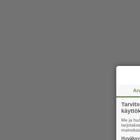
Ar
Tarvit
käytt
Me ja huo
tarjotak
mainoksi
Hyväksym