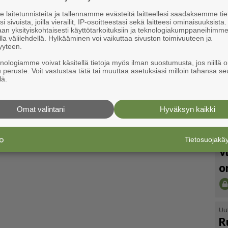
laitetunnisteita ja tallennamme evästeitä laitteellesi saadaksemme tie
i sivuista, joilla vierailit, IP-osoitteestasi sekä laitteesi ominaisuuksista
an yksityiskohtaisesti käyttötarkoituksiin ja teknologiakumppaneihimm
la välilehdellä. Hylkääminen voi vaikuttaa sivuston toimivuuteen ja
yyteen.
knologiamme voivat käsitellä tietoja myös ilman suostumusta, jos niillä o
u peruste. Voit vastustaa tätä tai muuttaa asetuksiasi milloin tahansa se
lä.
Omat valintani
Hyväksyn kaikki
Tietosuojak
Uu
V
o
Uu
R