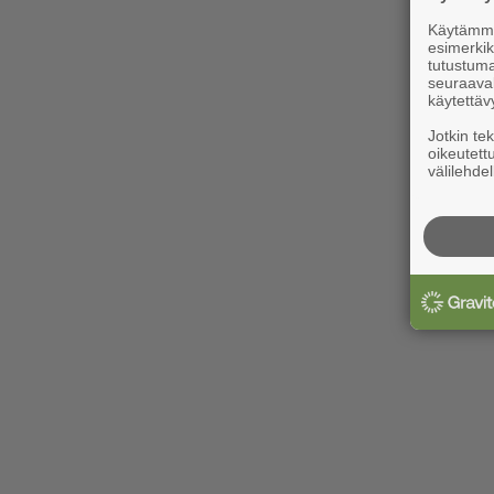
Käytämme 
esimerkiks
tutustuma
seuraaval
käytettäv
Jotkin te
oikeutett
välilehdel