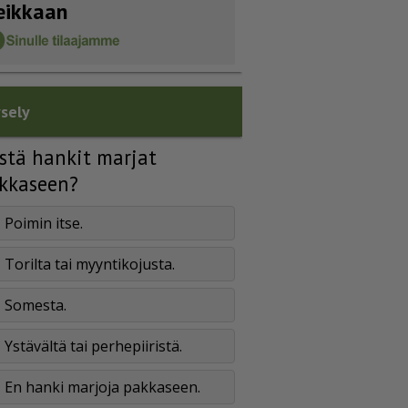
eikkaan
sely
stä hankit marjat
kkaseen?
Poimin itse.
Torilta tai myyntikojusta.
Somesta.
Ystävältä tai perhepiiristä.
En hanki marjoja pakkaseen.