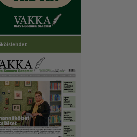
köislehdet