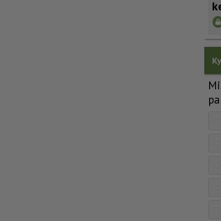
k
Ky
Mi
pa