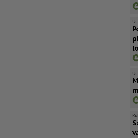
Uu
P
p
l
Uu
M
m
Kul
S
v