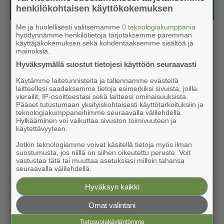
Kesälehti (ilmainen)
henkilökohtaisen käyttökokemuksen
Me ja huolellisesti valitsemamme
0 teknologiakumppania
hyödynnämme henkilötietoja tarjotaksemme paremman
käyttäjäkokemuksen sekä kohdentaaksemme sisältöä ja
mainoksia.
Hyväksymällä suostut tietojesi käyttöön seuraavasti
Käytämme laitetunnisteita ja tallennamme evästeitä
laitteellesi saadaksemme tietoja esimerkiksi sivuista, joilla
vierailit, IP-osoitteestasi sekä laitteesi ominaisuuksista.
Pääset tutustumaan yksityiskohtaisesti käyttötarkoituksiin ja
teknologiakumppaneihimme seuraavalla välilehdellä.
Hylkääminen voi vaikuttaa sivuston toimivuuteen ja
käytettävyyteen.
Jotkin teknologiamme voivat käsitellä tietoja myös ilman
suostumusta, jos niillä on siihen oikeutettu peruste. Voit
vastustaa tätä tai muuttaa asetuksiasi milloin tahansa
seuraavalla välilehdellä.
Hyväksyn kaikki
Omat valintani
Tietosuojakäytäntömme