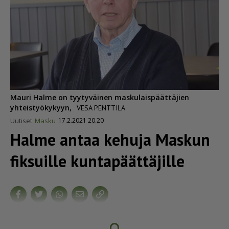
Mauri Halme on tyytyväinen maskulaispäättäjien
yhteistyökykyyn,
VESA PENTTILÄ
Uutiset
Masku
17.2.2021 20.20
Halme antaa kehuja Maskun
fiksuille kunta­päät­tä­jille