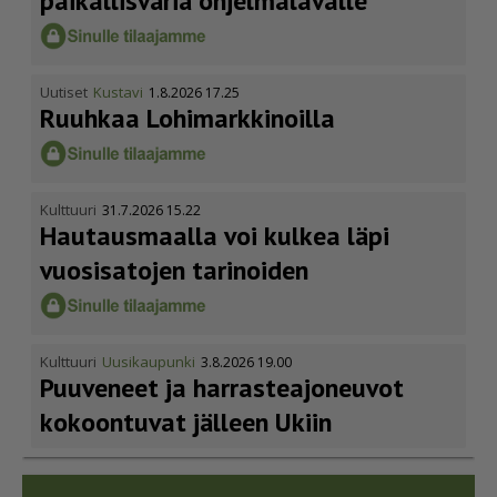
paikallisväriä ohjelmalavalle
Uutiset
Kustavi
1.8.2026 17.25
Ruuhkaa Lohimark­ki­noilla
Kulttuuri
31.7.2026 15.22
Hautausmaalla voi kulkea läpi
vuosisatojen tarinoiden
Kulttuuri
Uusikaupunki
3.8.2026 19.00
Puuveneet ja harras­te­a­jo­neuvot
kokoontuvat jälleen Ukiin