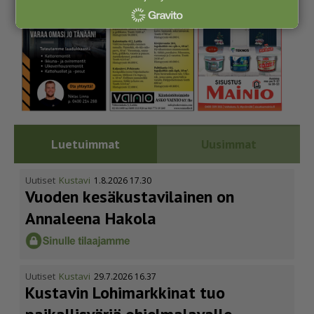
Luetuimmat
Uusimmat
Uutiset
Kustavi
1.8.2026 17.30
Vuoden kesäkus­ta­vi­lainen on
Annaleena Hakola
Uutiset
Kustavi
29.7.2026 16.37
Kustavin Lohimarkkinat tuo