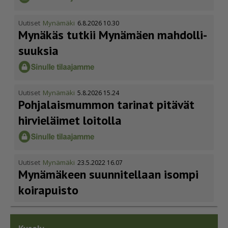
Uutiset
Mynämäki
6.8.2026 10.30
Mynäkäs tutkii Mynämäen mahdol­li­
suuksia
Uutiset
Mynämäki
5.8.2026 15.24
Pohja­lais­mummon tarinat pitävät
hirvieläimet loitolla
Uutiset
Mynämäki
23.5.2022 16.07
Mynämäkeen suunnitellaan isompi
koirapuisto