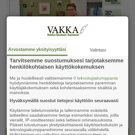
Arvostamme yksityisyyttäsi
Valintasi
Tarvitsemme suostumuksesi tarjotaksemme
henkilökohtaisen käyttökokemuksen
Me ja huolellisesti valitsemamme
0 teknologiakumppania
hyödynnämme henkilötietoja tarjotaksemme paremman
käyttäjäkokemuksen sekä kohdentaaksemme sisältöä ja
mainoksia.
Hyväksymällä suostut tietojesi käyttöön seuraavasti
Käytämme laitetunnisteita ja tallennamme evästeitä
laitteellesi saadaksemme tietoja esimerkiksi sivuista, joilla
vierailit, IP-osoitteestasi sekä laitteesi ominaisuuksista.
Pääset tutustumaan yksityiskohtaisesti käyttötarkoituksiin ja
teknologiakumppaneihimme seuraavalla välilehdellä.
Hylkääminen voi vaikuttaa sivuston toimivuuteen ja