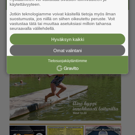
Kesälehti (ilmainen)
käytettävyyteen.
Jotkin teknologiamme voivat käsitellä tietoja myös ilman
suostumusta, jos niillä on siihen oikeutettu peruste. Voit
vastustaa tätä tai muuttaa asetuksiasi milloin tahansa
seuraavalla välilehdellä.
Hyväksyn kaikki
Omat valintani
Tietosuojakäytäntömme