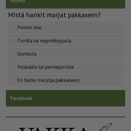
Kysely
Mistä hankit marjat pakkaseen?
Poimin itse.
Torilta tai myyntikojusta.
Somesta.
Ystävältä tai perhepiiristä.
En hanki marjoja pakkaseen.
Facebook