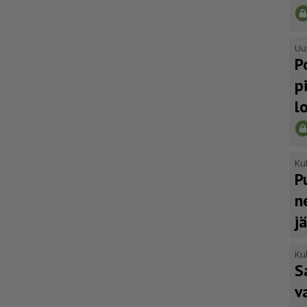
Uu
P
p
l
Kul
P
n
j
Kul
S
v