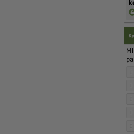
k
Ky
Mi
pa