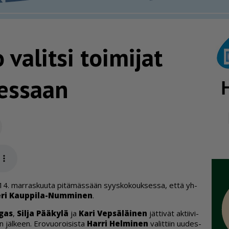
 valitsi toimijat
sessaan
Sähköposti
app
ti 14. mar­ras­kuu­ta pi­tä­mäs­sään syys­ko­kouk­ses­sa, et­tä yh­
­ri Kaup­pi­la-Num­mi­nen
.
­gas
,
Sil­ja Pää­ky­lä
ja
Kari Vep­sä­läi­nen
jät­ti­vät ak­tii­vi­
n jäl­keen. Ero­vuo­roi­sis­ta
Har­ri Hel­mi­nen
va­lit­tiin uu­des­