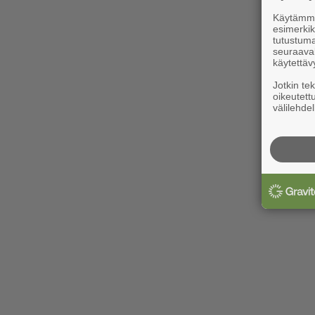
Käytämme 
esimerkiks
tutustuma
seuraaval
käytettäv
Jotkin te
oikeutett
välilehdel