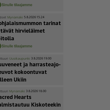
tiset
Mynämäki
5.8.2026 15.24
ohja­lais­mummon tarinat
itävät hirvieläimet
oitolla
ttuuri
Uusikaupunki
3.8.2026 19.00
uuveneet ja harras­te­a­jo­
euvot kokoontuvat
älleen Ukiin
ttuuri
Mynämäki
3.8.2026 18.00
acred Hearts
almistautuu Kiskoteekin