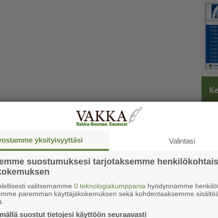
Ke
vostamme yksityisyyttäsi
Valintasi
semme suostumuksesi tarjotaksemme henkilökohtai
ökokemuksen
lellisesti valitsemamme
0 teknologiakumppania
hyödynnämme henkilöt
semme paremman käyttäjäkokemuksen sekä kohdentaaksemme sisältöä
a.
ällä suostut tietojesi käyttöön seuraavasti