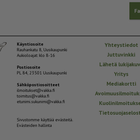
F
Käyntiosoite
Yhteystiedot
Rauhankatu 8, Uusikaupunki
Juttuvinkki
Aukioloajat: klo 8-16
Lähetä lukijaku
Postiosoite
PL 84, 23501 Uusikaupunki
Yritys
Mediakortti
Sähköpostiosoitteet
ilmoitukset@vakka.fi
Avoimuusilmoituk
toimitus@vakka.fi
etunimi.sukunimi@vakka.fi
Kuolinilmoituks
Tietosuojaselos
Sivustomme käyttää evästeitä.
Evästeiden hallinta