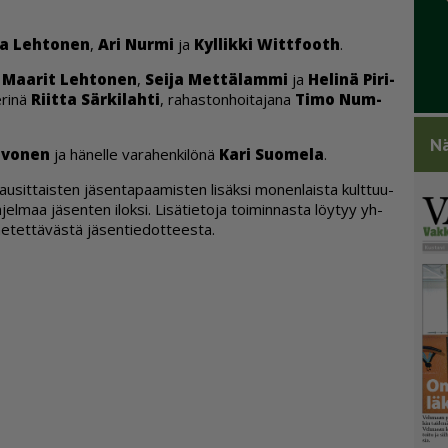
a Leh­to­nen
,
Ari Nur­mi
ja
Kyl­lik­ki Wit­t­footh
.
,
Maa­rit Leh­to­nen
,
Sei­ja Met­tä­lam­mi
ja
He­li­nä Pi­ri­
e­ri­nä
Riit­ta Sär­ki­lah­ti
, ra­has­ton­hoi­ta­ja­na
Timo Num­
Nä
­vo­nen
ja hä­nel­le va­ra­hen­ki­lö­nä
Kari Suo­me­la
.
au­sit­tais­ten jä­sen­ta­paa­mis­ten li­säk­si mo­nen­lais­ta kult­tuu­
h­jel­maa jä­sen­ten ilok­si. Li­sä­tie­to­ja toi­min­nas­ta löy­tyy yh­
ä­he­tet­tä­väs­tä jä­sen­tie­dot­tees­ta.