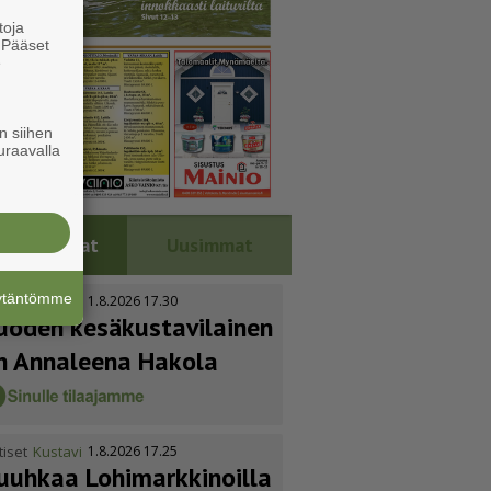
toja
. Pääset
e
n siihen
uraavalla
Luetuimmat
Uusimmat
äytäntömme
tiset
Kustavi
1.8.2026 17.30
uoden kesäkus­ta­vi­lainen
n Annaleena Hakola
tiset
Kustavi
1.8.2026 17.25
uuhkaa Lohimark­ki­noilla