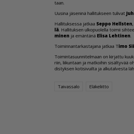
taan.
Uu­si­na jä­se­ni­nä hal­li­tuk­seen tu­li­vat
Juh
Hal­li­tuk­ses­sa jat­kaa
Sep­po Hel­ls­ten
lä
. Hal­li­tuk­sen ul­ko­puo­lel­la toi­mii sih­te
mi­nen
ja emän­tä­nä
Eli­sa Leh­ti­nen
.
Toi­min­nan­tar­kas­ta­ja­na jat­kaa T
imo Sii
Toi­min­ta­suun­ni­tel­maan on kir­jat­tu kuu­k
riin, lii­kun­taan ja mat­koi­hin si­säl­ty­vää o
dis­tyk­sen ko­ti­si­vuil­ta ja al­ku­tal­ves­ta l
Taivassalo
Eläkeliitto