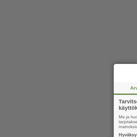
Ar
Tarvit
käytt
Me ja huo
tarjotak
mainoksi
Hyväksym