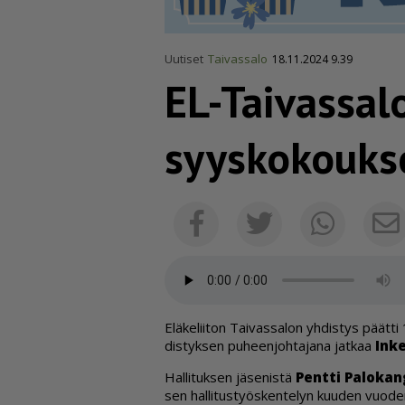
Uutiset
Taivassalo
18.11.2024 9.39
EL-Taivassalo
syysko­kouk­
Facebook
Twitter
Whats
Elä­ke­lii­ton Tai­vas­sa­lon yh­dis­tys päät­
dis­tyk­sen pu­heen­joh­ta­ja­na jat­kaa
In­ke
Hal­li­tuk­sen jä­se­nis­tä
Pent­ti Pa­lo­kan
sen hal­li­tus­työs­ken­te­lyn kuu­den vuo­de