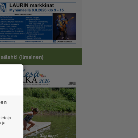
sälehti (ilmainen)
sen
ietoja
 ja