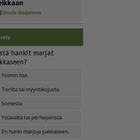
eikkaan
sely
stä hankit marjat
kkaseen?
Poimin itse.
Torilta tai myyntikojusta.
Somesta.
Ystävältä tai perhepiiristä.
En hanki marjoja pakkaseen.