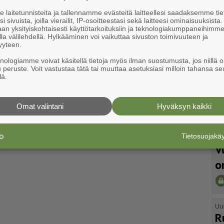
laitetunnisteita ja tallennamme evästeitä laitteellesi saadaksemme tie
i sivuista, joilla vierailit, IP-osoitteestasi sekä laitteesi ominaisuuksista
an yksityiskohtaisesti käyttötarkoituksiin ja teknologiakumppaneihimm
la välilehdellä. Hylkääminen voi vaikuttaa sivuston toimivuuteen ja
yyteen.
knologiamme voivat käsitellä tietoja myös ilman suostumusta, jos niillä o
u peruste. Voit vastustaa tätä tai muuttaa asetuksiasi milloin tahansa se
lä.
Omat valintani
Hyväksyn kaikki
Tietosuojak
Uu
V
o
Uu
R