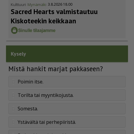
Kulttuuri
Mynämäki
3.8.2026 18.00
Sacred Hearts valmistautuu
Kiskoteekin keikkaan
Kysely
Mistä hankit marjat pakkaseen?
Poimin itse.
Torilta tai myyntikojusta.
Somesta.
Ystävältä tai perhepiiristä.