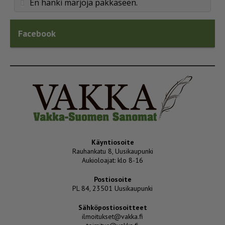
En hanki marjoja pakkaseen.
Facebook
Käyntiosoite
Rauhankatu 8, Uusikaupunki
Aukioloajat: klo 8-16
Postiosoite
PL 84, 23501 Uusikaupunki
Sähköpostiosoitteet
ilmoitukset@vakka.fi