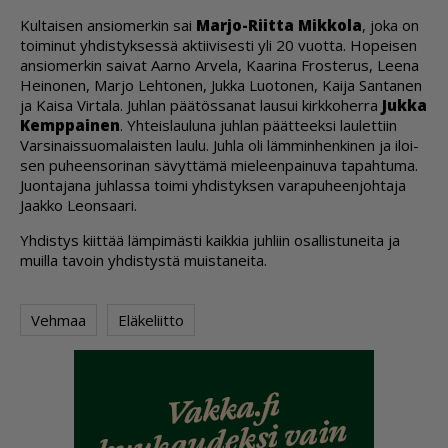
Kul­tai­sen an­si­o­mer­kin sai
Mar­jo-Riit­ta Mik­ko­la
, joka on
toi­mi­nut yh­dis­tyk­ses­sä ak­tii­vi­ses­ti yli 20 vuot­ta. Ho­pei­sen
an­si­o­mer­kin sai­vat Aar­no Ar­ve­la, Kaa­ri­na Fros­te­rus, Lee­na
Hei­no­nen, Mar­jo Leh­to­nen, Juk­ka Luo­to­nen, Kai­ja San­ta­nen
ja Kai­sa Vir­ta­la. Juh­lan pää­tös­sa­nat lau­sui kirk­ko­her­ra
Juk­ka
Kemp­pai­nen
. Yh­teis­lau­lu­na juh­lan päät­teek­si lau­let­tiin
Var­si­nais­suo­ma­lais­ten lau­lu. Juh­la oli läm­min­hen­ki­nen ja iloi­
sen pu­heen­so­ri­nan sä­vyt­tä­mä mie­leen­pai­nu­va ta­pah­tu­ma.
Juon­ta­ja­na juh­las­sa toi­mi yh­dis­tyk­sen va­ra­pu­heen­joh­ta­ja
Jaak­ko Le­on­saa­ri.
Yh­dis­tys kiit­tää läm­pi­mäs­ti kaik­kia juh­liin osal­lis­tu­nei­ta ja
muil­la ta­voin yh­dis­tys­tä muis­ta­nei­ta.
Vehmaa
Eläkeliitto