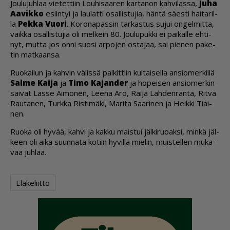
Jou­lu­juh­laa vie­tet­tiin Lou­hi­saa­ren kar­ta­non kah­vi­las­sa,
Juha
Aa­vik­ko
esiin­tyi ja lau­lat­ti osal­lis­tu­jia, hän­tä sä­es­ti hai­ta­ril­
la
Pek­ka Vuo­ri
. Ko­ro­na­pas­sin tar­kas­tus su­jui on­gel­mit­ta,
vaik­ka osal­lis­tu­jia oli mel­kein 80. Jou­lu­puk­ki ei pai­kal­le eh­ti­
nyt, mut­ta jos on­ni suo­si ar­po­jen os­ta­jaa, sai pie­nen pa­ke­
tin mat­kaan­sa.
Ruo­kai­lun ja kah­vin vä­lis­sä pal­kit­tiin kul­tai­sel­la an­si­o­mer­kil­lä
Sal­me Kai­ja
ja
Timo Ka­jan­der
ja ho­pei­sen an­si­o­mer­kin
sai­vat Las­se Ai­mo­nen, Lee­na Aro, Rai­ja Lah­den­ran­ta, Rit­va
Rau­ta­nen, Turk­ka Ris­ti­mä­ki, Ma­ri­ta Saa­ri­nen ja Heik­ki Ti­ai­
nen.
Ruo­ka oli hy­vää, kah­vi ja kak­ku mais­tui jäl­ki­ruo­ak­si, min­kä jäl­
keen oli ai­ka suun­na­ta ko­tiin hy­vil­lä mie­lin, muis­tel­len mu­ka­
vaa juh­laa.
Eläkeliitto