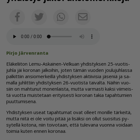
Sähköposti
Facebook
Twitter
Whatsapp
Pir­jo Jär­ven­ran­ta
Elä­ke­lii­ton Lemu-As­kai­nen-Vel­ku­an yh­dis­tyk­sen 25-vuo­tis­
juh­la jäi ko­ro­nan jal­koi­hin, jo­ten tä­män vuo­den jou­lu­juh­las­sa
pal­kit­tiin an­si­o­mer­keil­lä yh­dis­tyk­sen ak­tii­vi­sia jä­se­niä ja sa­
mal­la juh­lit­tiin yh­dis­tyk­sen 26-vuo­tis­ta tai­val­ta. Näi­hin vuo­
siin on mah­tu­nut mo­nen­lais­ta, mut­ta var­mas­ti kak­si vii­meis­
tä vuot­ta muis­te­taan eri­tyi­ses­ti ko­ro­nan ta­kia ta­pah­tu­mien
puut­tu­mi­se­na.
Yh­dis­tyk­sen use­at ta­pah­tu­mat ovat ol­leet mo­nil­le tär­kei­tä,
mut­ta nii­tä ei ole voi­tu pi­tää ja li­säk­si on ol­lut suo­si­tus py­
sy­tel­lä ko­to­na, niin toi­vo­taan, et­tä tu­le­va­na vuon­na voi­daan
toi­mia ku­ten en­nen ko­ro­naa.