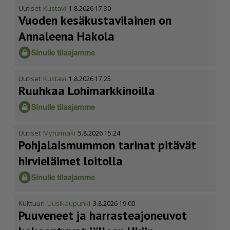
Uutiset
Kustavi
1.8.2026 17.30
Vuoden kesäkus­ta­vi­lainen on
Annaleena Hakola
Uutiset
Kustavi
1.8.2026 17.25
Ruuhkaa Lohimark­ki­noilla
Uutiset
Mynämäki
5.8.2026 15.24
Pohja­lais­mummon tarinat pitävät
hirvieläimet loitolla
Kulttuuri
Uusikaupunki
3.8.2026 19.00
Puuveneet ja harras­te­a­jo­neuvot