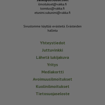
Sähköpostiosoitteet
ilmoitukset@vakka.fi
toimitus@vakka.fi
etunimi.sukunimi@vakka.fi
Sivustomme käyttää evästeitä.
Evästeiden
hallinta
Yhteystiedot
Juttuvinkki
Lähetä lukijakuva
Yritys
Mediakortti
Avoimuusilmoitukset
Kuolinilmoitukset
Tietosuojaseloste