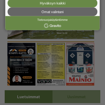
Hyväksyn kaikki
Omat valintani
Tietosuojakäytäntömme
Luetuimmat
Uusimmat