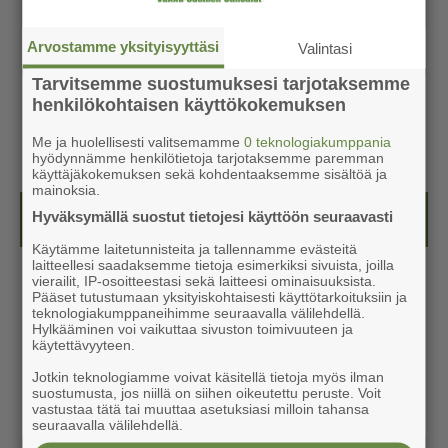
Arvostamme yksityisyyttäsi
Valintasi
Tarvitsemme suostumuksesi tarjotaksemme
henkilökohtaisen käyttökokemuksen
Me ja huolellisesti valitsemamme
0 teknologiakumppania
hyödynnämme henkilötietoja tarjotaksemme paremman
käyttäjäkokemuksen sekä kohdentaaksemme sisältöä ja
mainoksia.
Hyväksymällä suostut tietojesi käyttöön seuraavasti
Kesälehti (ilmainen)
Käytämme laitetunnisteita ja tallennamme evästeitä
laitteellesi saadaksemme tietoja esimerkiksi sivuista, joilla
vierailit, IP-osoitteestasi sekä laitteesi ominaisuuksista.
Pääset tutustumaan yksityiskohtaisesti käyttötarkoituksiin ja
teknologiakumppaneihimme seuraavalla välilehdellä.
Hylkääminen voi vaikuttaa sivuston toimivuuteen ja
käytettävyyteen.
Jotkin teknologiamme voivat käsitellä tietoja myös ilman
suostumusta, jos niillä on siihen oikeutettu peruste. Voit
vastustaa tätä tai muuttaa asetuksiasi milloin tahansa
seuraavalla välilehdellä.