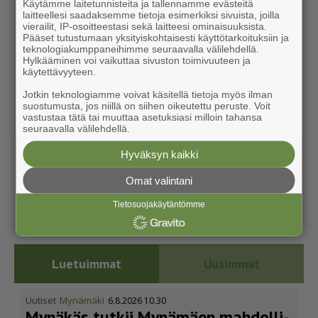
Käytämme laitetunnisteita ja tallennamme evästeitä
laitteellesi saadaksemme tietoja esimerkiksi sivuista, joilla
vierailit, IP-osoitteestasi sekä laitteesi ominaisuuksista.
Pääset tutustumaan yksityiskohtaisesti käyttötarkoituksiin ja
teknologiakumppaneihimme seuraavalla välilehdellä.
Hylkääminen voi vaikuttaa sivuston toimivuuteen ja
käytettävyyteen.
Jotkin teknologiamme voivat käsitellä tietoja myös ilman
suostumusta, jos niillä on siihen oikeutettu peruste. Voit
vastustaa tätä tai muuttaa asetuksiasi milloin tahansa
seuraavalla välilehdellä.
Hyväksyn kaikki
Omat valintani
Tietosuojakäytäntömme
Luetuimmat
Uusimmat
Uutiset
Mynämäki
6.8.2026 10.30
Mynäkäs tutkii Mynämäen mahdol­li­