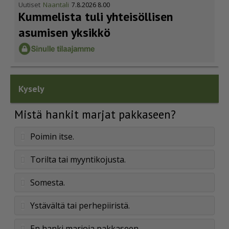
Uutiset
Naantali
7.8.2026 8.00
Kummelista tuli yhteisöllisen
asumisen yksikkö
Kysely
Mistä hankit marjat pakkaseen?
Poimin itse.
Torilta tai myyntikojusta.
Somesta.
Ystävältä tai perhepiiristä.
En hanki marjoja pakkaseen.