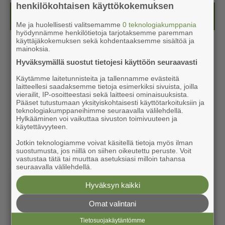
henkilökohtaisen käyttökokemuksen
Kesälehti (ilmainen)
Me ja huolellisesti valitsemamme
0 teknologiakumppania
hyödynnämme henkilötietoja tarjotaksemme paremman
käyttäjäkokemuksen sekä kohdentaaksemme sisältöä ja
mainoksia.
Hyväksymällä suostut tietojesi käyttöön seuraavasti
Käytämme laitetunnisteita ja tallennamme evästeitä
laitteellesi saadaksemme tietoja esimerkiksi sivuista, joilla
vierailit, IP-osoitteestasi sekä laitteesi ominaisuuksista.
Pääset tutustumaan yksityiskohtaisesti käyttötarkoituksiin ja
teknologiakumppaneihimme seuraavalla välilehdellä.
Hylkääminen voi vaikuttaa sivuston toimivuuteen ja
käytettävyyteen.
Jotkin teknologiamme voivat käsitellä tietoja myös ilman
suostumusta, jos niillä on siihen oikeutettu peruste. Voit
vastustaa tätä tai muuttaa asetuksiasi milloin tahansa
seuraavalla välilehdellä.
Hyväksyn kaikki
Omat valintani
Tietosuojakäytäntömme