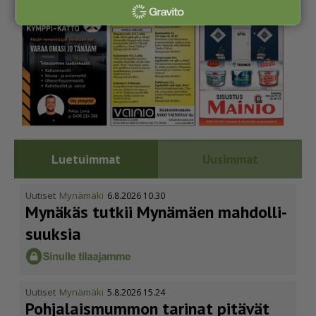
Luetuimmat
Uusimmat
Uutiset
Mynämäki
6.8.2026 10.30
Mynäkäs tutkii Mynämäen mahdol­li­
suuksia
Uutiset
Mynämäki
5.8.2026 15.24
Pohja­lais­mummon tarinat pitävät