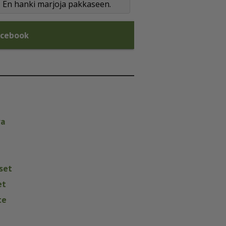
En hanki marjoja pakkaseen.
acebook
va
set
et
te