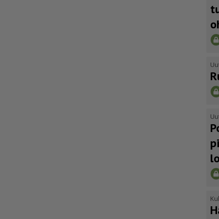
t
o
Uu
R
Uu
P
p
l
Kul
H