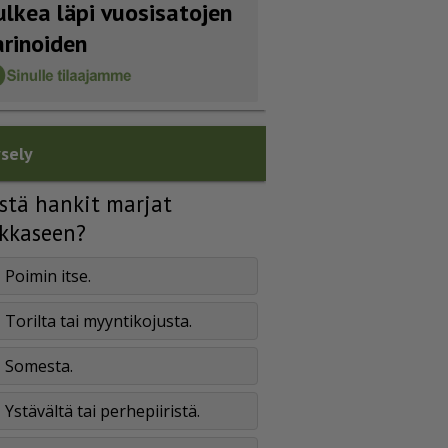
ulkea läpi vuosisatojen
arinoiden
sely
stä hankit marjat
kkaseen?
Poimin itse.
Torilta tai myyntikojusta.
Somesta.
Ystävältä tai perhepiiristä.