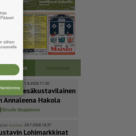
toja
. Pääset
e
n siihen
uraavalla
Luetuimmat
Uusimmat
tiset
Kustavi
1.8.2026 17.30
äytäntömme
uoden kesäkus­ta­vi­lainen
n Annaleena Hakola
tiset
Kustavi
29.7.2026 16.37
ustavin Lohimarkkinat