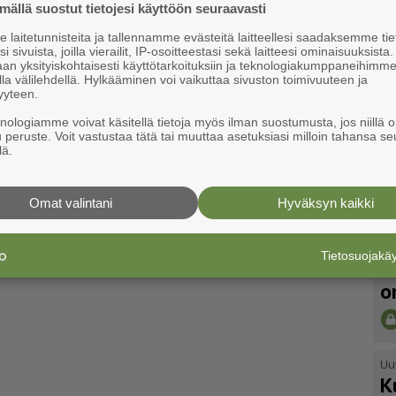
ällä suostut tietojesi käyttöön seuraavasti
laitetunnisteita ja tallennamme evästeitä laitteellesi saadaksemme tie
i sivuista, joilla vierailit, IP-osoitteestasi sekä laitteesi ominaisuuksista
an yksityiskohtaisesti käyttötarkoituksiin ja teknologiakumppaneihimm
la välilehdellä. Hylkääminen voi vaikuttaa sivuston toimivuuteen ja
yyteen.
knologiamme voivat käsitellä tietoja myös ilman suostumusta, jos niillä o
u peruste. Voit vastustaa tätä tai muuttaa asetuksiasi milloin tahansa se
lä.
Omat valintani
Hyväksyn kaikki
Uu
Tietosuojak
V
o
Uu
K