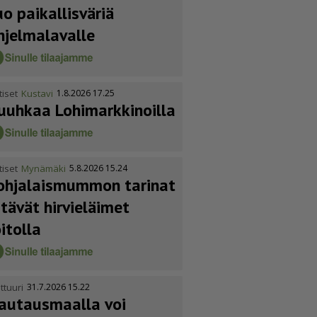
uo paikallisväriä
hjelmalavalle
tiset
Kustavi
1.8.2026 17.25
uuhkaa Lohimark­ki­noilla
tiset
Mynämäki
5.8.2026 15.24
ohja­lais­mummon tarinat
itävät hirvieläimet
oitolla
ttuuri
31.7.2026 15.22
autausmaalla voi