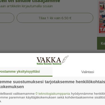
eli on sinulle tilaajamme
an artikkelin kirjautumalla sisään
Tilaa 1 kk vain 6.50 €
Ke
vostamme yksityisyyttäsi
Valintasi
semme suostumuksesi tarjotaksemme henkilökohtai
ökokemuksen
lellisesti valitsemamme
0 teknologiakumppania
hyödynnämme henkilöt
semme paremman käyttäjäkokemuksen sekä kohdentaaksemme sisältöä
a.