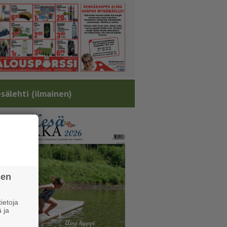
sälehti (ilmainen)
sen
ietoja
 ja