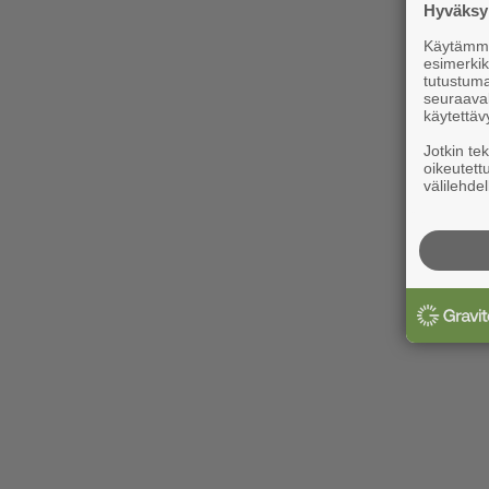
Hyväksym
Käytämme 
esimerkiks
tutustuma
seuraaval
käytettäv
Jotkin te
oikeutett
välilehdel