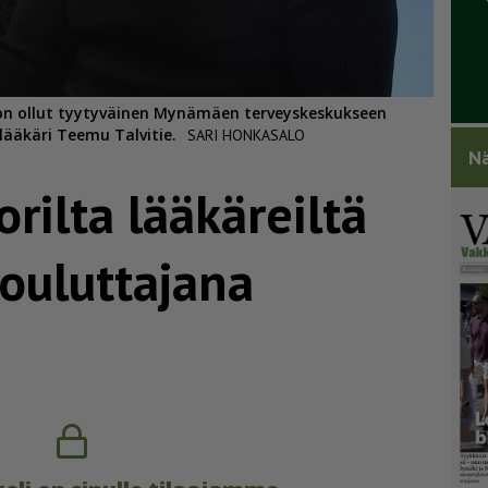
 on ollut tyytyväinen Mynämäen terveyskeskukseen
lääkäri Teemu Talvitie.
SARI HONKASALO
Nä
orilta lääkäreiltä
kouluttajana