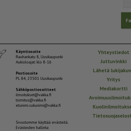
F
Käyntiosoite
Yhteystiedot
Rauhankatu 8, Uusikaupunki
Juttuvinkki
Aukioloajat: klo 8-16
Lähetä lukijaku
Postiosoite
PL 84, 23501 Uusikaupunki
Yritys
Mediakortti
Sähköpostiosoitteet
ilmoitukset@vakka.fi
Avoimuusilmoituk
toimitus@vakka.fi
etunimi.sukunimi@vakka.fi
Kuolinilmoituks
Tietosuojaselos
Sivustomme käyttää evästeitä.
Evästeiden hallinta