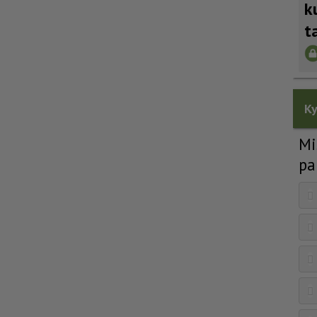
k
t
Ky
Mi
pa