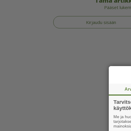
Tämä artikk
Pääset lukema
Kirjaudu sisään
Ar
Tarvit
käytt
Me ja huo
tarjotak
mainoksi