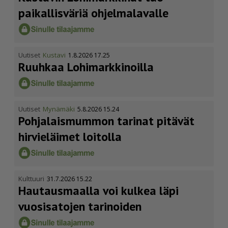
paikallisväriä ohjelmalavalle
Uutiset
Kustavi
1.8.2026 17.25
Ruuhkaa Lohimark­ki­noilla
Uutiset
Mynämäki
5.8.2026 15.24
Pohja­lais­mummon tarinat pitävät
hirvieläimet loitolla
Kulttuuri
31.7.2026 15.22
Hautausmaalla voi kulkea läpi
vuosisatojen tarinoiden