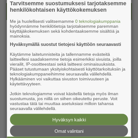
Tarvitsemme suostumuksesi tarjotaksemme
henkilökohtaisen käyttökokemuksen
Kesälehti (ilmainen)
Me ja huolellisesti valitsemamme
0 teknologiakumppania
hyödynnämme henkilötietoja tarjotaksemme paremman
käyttäjäkokemuksen sekä kohdentaaksemme sisältöä ja
mainoksia.
Hyväksymällä suostut tietojesi käyttöön seuraavasti
Käytämme laitetunnisteita ja tallennamme evästeitä
laitteellesi saadaksemme tietoja esimerkiksi sivuista, joilla
vierailit, IP-osoitteestasi sekä laitteesi ominaisuuksista.
Pääset tutustumaan yksityiskohtaisesti käyttötarkoituksiin ja
teknologiakumppaneihimme seuraavalla välilehdellä.
Hylkääminen voi vaikuttaa sivuston toimivuuteen ja
käytettävyyteen.
Jotkin teknologiamme voivat käsitellä tietoja myös ilman
suostumusta, jos niillä on siihen oikeutettu peruste. Voit
vastustaa tätä tai muuttaa asetuksiasi milloin tahansa
seuraavalla välilehdellä.
Hyväksyn kaikki
Omat valintani