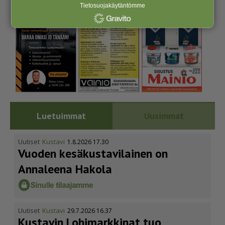
Tietosuojakäytäntömme
Luetuimmat
Uusimmat
Uutiset
Kustavi
1.8.2026 17.30
Vuoden kesäkus­ta­vi­lainen on
Annaleena Hakola
Uutiset
Kustavi
29.7.2026 16.37
Kustavin Lohimarkkinat tuo