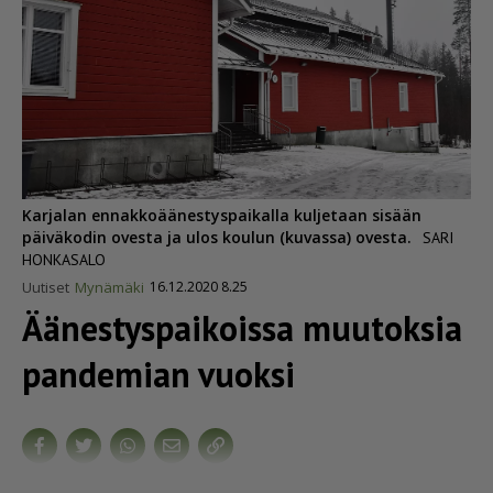
Karjalan ennakkoäänestyspaikalla kuljetaan sisään
päiväkodin ovesta ja ulos koulun (kuvassa) ovesta.
SARI
HONKASALO
Uutiset
Mynämäki
16.12.2020 8.25
Äänes­tys­pai­koissa muutoksia
pandemian vuoksi