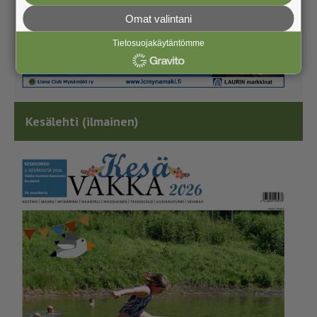
Omat valintani
Tietosuojakäytäntömme
Kesälehti (ilmainen)