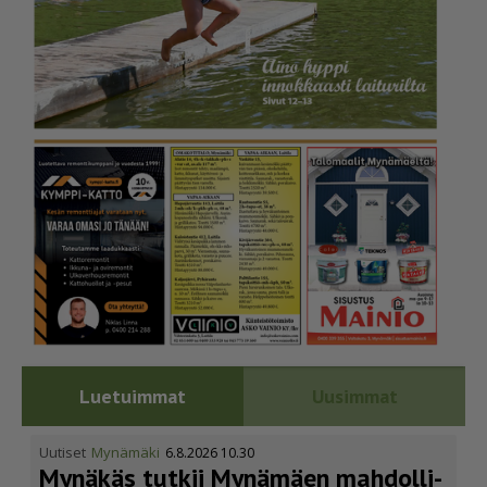
Luetuimmat
Uusimmat
Uutiset
Mynämäki
6.8.2026 10.30
Mynäkäs tutkii Mynämäen mahdol­li­