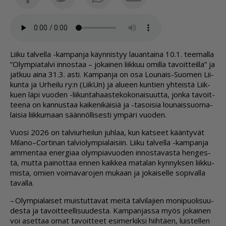
Lii­ku tal­vel­la -kam­pan­ja käyn­nis­tyy lau­an­tai­na 10.1. tee­mal­la
”Olym­pi­a­tal­vi in­nos­taa – jo­kai­nen liik­kuu omil­la ta­voit­teil­la” ja
jat­kuu ai­na 31.3. as­ti. Kam­pan­ja on osa Lou­nais-Suo­men Lii­
kun­ta ja Ur­hei­lu ry:n (Lii­kUn) ja alu­een kun­tien yh­teis­tä Liik­
ku­en läpi vuo­den -lii­kun­ta­haas­te­ko­ko­nai­suut­ta, jon­ka ta­voit­
tee­na on kan­nus­taa kai­ke­ni­käi­siä ja -ta­soi­sia lou­nais­suo­ma­
lai­sia liik­ku­maan sään­nöl­li­ses­ti ym­pä­ri vuo­den.
Vuo­si 2026 on tal­viur­hei­lun juh­laa, kun kat­seet kään­ty­vät
Mi­la­no–Cor­ti­nan tal­vi­o­lym­pi­a­lai­siin. Lii­ku tal­vel­la -kam­pan­ja
am­men­taa ener­gi­aa olym­pi­a­vuo­den in­nos­ta­vas­ta hen­ges­
tä, mut­ta pai­not­taa en­nen kaik­kea ma­ta­lan kyn­nyk­sen liik­ku­
mis­ta, omien voi­ma­va­ro­jen mu­kaan ja jo­kai­sel­le so­pi­val­la
ta­val­la.
– Olym­pi­a­lai­set muis­tut­ta­vat mei­tä tal­vi­la­jien mo­ni­puo­li­suu­
des­ta ja ta­voit­teel­li­suu­des­ta. Kam­pan­jas­sa myös jo­kai­nen
voi aset­taa omat ta­voit­teet esi­mer­kik­si hiih­tä­en, luis­tel­len