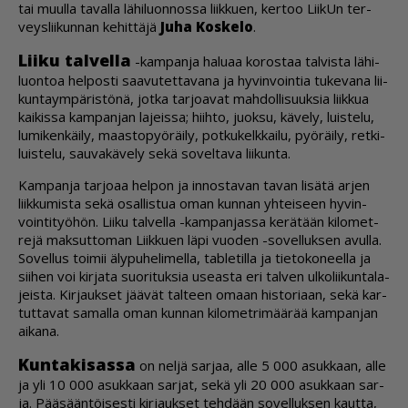
tai muul­la ta­val­la lä­hi­luon­nos­sa liik­ku­en, ker­too Lii­kUn ter­
veys­lii­kun­nan ke­hit­tä­jä
Juha Kos­ke­lo
.
Lii­ku tal­vel­la
-kam­pan­ja ha­lu­aa ko­ros­taa tal­vis­ta lä­hi­
luon­toa hel­pos­ti saa­vu­tet­ta­va­na ja hy­vin­voin­tia tu­ke­va­na lii­
kun­ta­ym­pä­ris­tö­nä, jot­ka tar­jo­a­vat mah­dol­li­suuk­sia liik­kua
kai­kis­sa kam­pan­jan la­jeis­sa; hiih­to, juok­su, kä­ve­ly, luis­te­lu,
lu­mi­ken­käi­ly, maas­to­pyö­räi­ly, pot­ku­kelk­kai­lu, pyö­räi­ly, ret­ki­
luis­te­lu, sau­va­kä­ve­ly sekä so­vel­ta­va lii­kun­ta.
Kam­pan­ja tar­jo­aa hel­pon ja in­nos­ta­van ta­van li­sä­tä ar­jen
liik­ku­mis­ta sekä osal­lis­tua oman kun­nan yh­tei­seen hy­vin­
voin­ti­työ­hön. Lii­ku tal­vel­la -kam­pan­jas­sa ke­rä­tään ki­lo­met­
re­jä mak­sut­to­man Liik­ku­en läpi vuo­den -so­vel­luk­sen avul­la.
So­vel­lus toi­mii äly­pu­he­li­mel­la, tab­le­til­la ja tie­to­ko­neel­la ja
sii­hen voi kir­ja­ta suo­ri­tuk­sia use­as­ta eri tal­ven ul­ko­lii­kun­ta­la­
jeis­ta. Kir­jauk­set jää­vät tal­teen omaan his­to­ri­aan, sekä kar­
tut­ta­vat sa­mal­la oman kun­nan ki­lo­met­ri­mää­rää kam­pan­jan
ai­ka­na.
Kun­ta­ki­sas­sa
on nel­jä sar­jaa, al­le 5 000 asuk­kaan, al­le
ja yli 10 000 asuk­kaan sar­jat, sekä yli 20 000 asuk­kaan sar­
ja. Pää­sään­töi­ses­ti kir­jauk­set teh­dään so­vel­luk­sen kaut­ta,