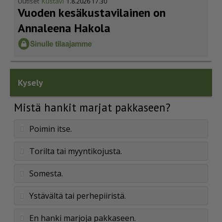
Uutiset
Kustavi
1.8.2026 17.30
Vuoden kesäkus­ta­vi­lainen on
Annaleena Hakola
Kysely
Mistä hankit marjat pakkaseen?
Poimin itse.
Torilta tai myyntikojusta.
Somesta.
Ystävältä tai perhepiiristä.
En hanki marjoja pakkaseen.