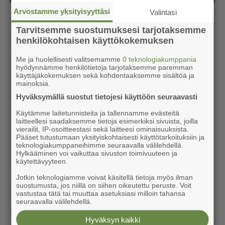
Arvostamme yksityisyyttäsi
Valintasi
Tarvitsemme suostumuksesi tarjotaksemme
henkilökohtaisen käyttökokemuksen
Me ja huolellisesti valitsemamme
0 teknologiakumppania
hyödynnämme henkilötietoja tarjotaksemme paremman
käyttäjäkokemuksen sekä kohdentaaksemme sisältöä ja
mainoksia.
Hyväksymällä suostut tietojesi käyttöön seuraavasti
Käytämme laitetunnisteita ja tallennamme evästeitä
laitteellesi saadaksemme tietoja esimerkiksi sivuista, joilla
vierailit, IP-osoitteestasi sekä laitteesi ominaisuuksista.
Pääset tutustumaan yksityiskohtaisesti käyttötarkoituksiin ja
teknologiakumppaneihimme seuraavalla välilehdellä.
Hylkääminen voi vaikuttaa sivuston toimivuuteen ja
käytettävyyteen.
Jotkin teknologiamme voivat käsitellä tietoja myös ilman
suostumusta, jos niillä on siihen oikeutettu peruste. Voit
vastustaa tätä tai muuttaa asetuksiasi milloin tahansa
seuraavalla välilehdellä.
Hyväksyn kaikki