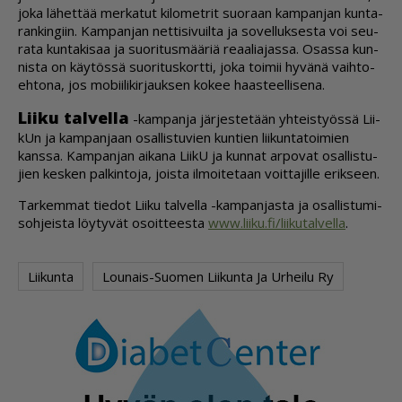
joka lä­het­tää mer­ka­tut ki­lo­met­rit suo­raan kam­pan­jan kun­ta­
ran­kin­giin. Kam­pan­jan net­ti­si­vuil­ta ja so­vel­luk­ses­ta voi seu­
ra­ta kun­ta­ki­saa ja suo­ri­tus­mää­riä re­aa­li­a­jas­sa. Osas­sa kun­
nis­ta on käy­tös­sä suo­ri­tus­kort­ti, joka toi­mii hy­vä­nä vaih­to­
eh­to­na, jos mo­bii­li­kir­jauk­sen ko­kee haas­teel­li­se­na.
Lii­ku tal­vel­la
-kam­pan­ja jär­jes­te­tään yh­teis­työs­sä Lii­
kUn ja kam­pan­jaan osal­lis­tu­vien kun­tien lii­kun­ta­toi­mien
kans­sa. Kam­pan­jan ai­ka­na Lii­kU ja kun­nat ar­po­vat osal­lis­tu­
jien kes­ken pal­kin­to­ja, jois­ta il­moi­te­taan voit­ta­jil­le erik­seen.
Tar­kem­mat tie­dot Lii­ku tal­vel­la -kam­pan­jas­ta ja osal­lis­tu­mi­
soh­jeis­ta löy­ty­vät osoit­tees­ta
www.lii­ku.fi/lii­ku­tal­vel­la
.
Liikunta
Lounais-Suomen Liikunta Ja Urheilu Ry