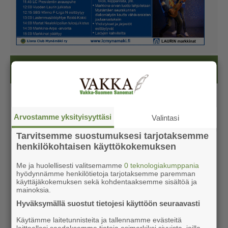
Kesälehti (ilmainen)
Arvostamme yksityisyyttäsi
Valintasi
Tarvitsemme suostumuksesi tarjotaksemme
henkilökohtaisen käyttökokemuksen
Me ja huolellisesti valitsemamme
0 teknologiakumppania
hyödynnämme henkilötietoja tarjotaksemme paremman
käyttäjäkokemuksen sekä kohdentaaksemme sisältöä ja
mainoksia.
Hyväksymällä suostut tietojesi käyttöön seuraavasti
Käytämme laitetunnisteita ja tallennamme evästeitä
laitteellesi saadaksemme tietoja esimerkiksi sivuista, joilla