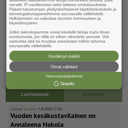
vierailit, IP-osoitteestasi sekä laitteesi ominaisuuksista.
Pääset tutustumaan yksityiskohtaisesti käyttötarkoituksiin ja
teknologiakumppaneihimme seuraavalla välilehdellä.
Hylkääminen voi vaikuttaa sivuston toimivuuteen ja
käytettävyyteen.
Jotkin teknologiamme voivat käsitellä tietoja myös ilman
suostumusta, jos niillä on siihen oikeutettu peruste. Voit
vastustaa tätä tai muuttaa asetuksiasi milloin tahansa
seuraavalla välilehdellä.
Hyväksyn kaikki
Omat valintani
Tietosuojakäytäntömme
Luetuimmat
Uusimmat
Uutiset
Kustavi
1.8.2026 17.30
Vuoden kesäkus­ta­vi­lainen on
Annaleena Hakola