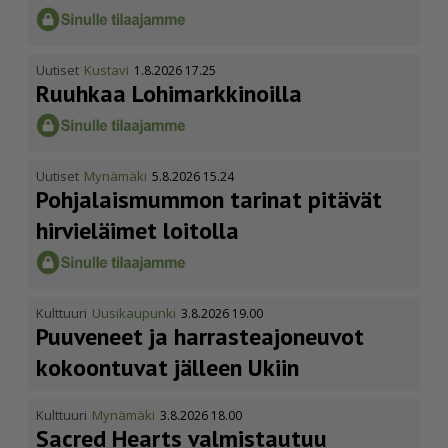
Uutiset
Kustavi
1.8.2026 17.25
Ruuhkaa Lohimark­ki­noilla
Uutiset
Mynämäki
5.8.2026 15.24
Pohja­lais­mummon tarinat pitävät
hirvieläimet loitolla
Kulttuuri
Uusikaupunki
3.8.2026 19.00
Puuveneet ja harras­te­a­jo­neuvot
kokoontuvat jälleen Ukiin
Kulttuuri
Mynämäki
3.8.2026 18.00
Sacred Hearts valmistautuu