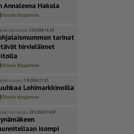
n Annaleena Hakola
tiset
Mynämäki
5.8.2026 15.24
ohja­lais­mummon tarinat
itävät hirvieläimet
oitolla
tiset
Kustavi
1.8.2026 17.25
uuhkaa Lohimark­ki­noilla
tiset
Mynämäki
23.5.2022 16.07
ynämäkeen
uunnitellaan isompi