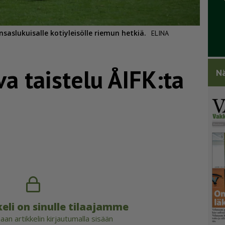
aslukuisalle kotiyleisölle riemun hetkiä.
ELINA
a taistelu ÅIFK:ta
Nä
eli on sinulle tilaajamme
an artikkelin kirjautumalla sisään