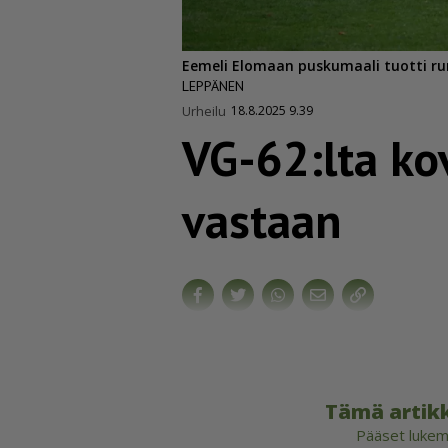
Eemeli Elomaan puskumaali tuotti runs
LEPPÄNEN
Urheilu
18.8.2025 9.39
VG-62:lta kov
vastaan
Tämä artikk
Pääset lukema