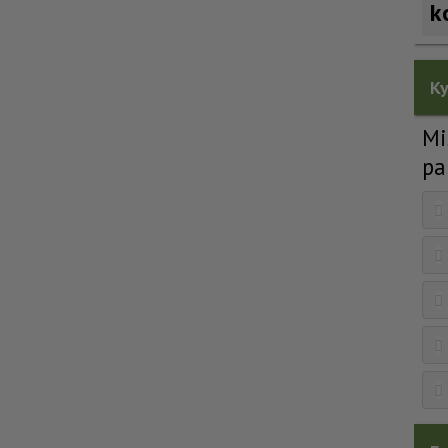
k
Ky
Mi
pa