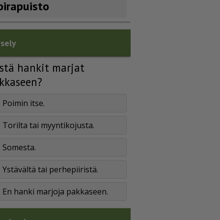
oirapuisto
sely
stä hankit marjat
kkaseen?
Poimin itse.
Torilta tai myyntikojusta.
Somesta.
Ystävältä tai perhepiiristä.
En hanki marjoja pakkaseen.