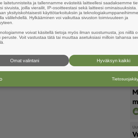
laitetunnisteita ja tallennamme evästeitä laitteellesi saadaksemme tie
i sivuista, joilla vierailit, IP-osoitteestasi sekä laitteesi ominaisuuksista
an yksityiskohtaisesti käyttötarkoituksiin ja teknologiakumppaneihimm
la välilehdellä. Hylkääminen voi vaikuttaa sivuston toimivuuteen ja
yyteen.
knologiamme voivat käsitellä tietoja myös ilman suostumusta, jos niillä o
u peruste. Voit vastustaa tätä tai muuttaa asetuksiasi milloin tahansa se
lä.
Omat valintani
Hyväksyn kaikki
Tietosuojak
Uu
M
m
Uu
V