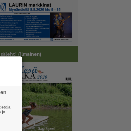
sälehti (ilmainen)
sen
ietoja
 ja