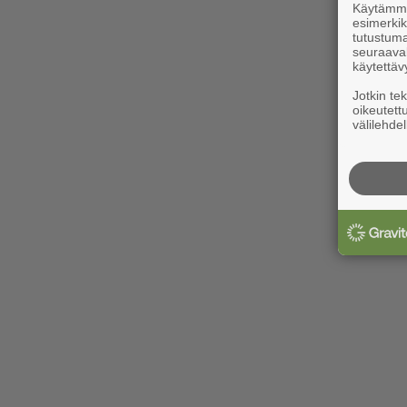
Käytämme 
esimerkiks
tutustuma
seuraaval
käytettäv
Jotkin te
oikeutett
välilehdel