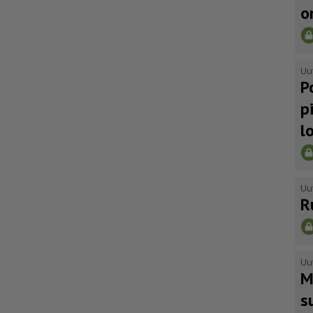
o
Uu
P
p
l
Uu
R
Uu
M
s