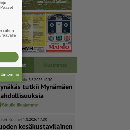
toja
. Pääset
e
n siihen
uraavalla
Luetuimmat
Uusimmat
äytäntömme
tiset
Mynämäki
6.8.2026 10.30
ynäkäs tutkii Mynämäen
ahdol­li­suuksia
tiset
Kustavi
1.8.2026 17.30
uoden kesäkus­ta­vi­lainen