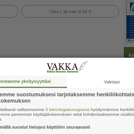
Tilaa 1 kk vain 6.50 €
Ke
vostamme yksityisyyttäsi
Valintasi
semme suostumuksesi tarjotaksemme henkilökohtai
ökokemuksen
lellisesti valitsemamme
0 teknologiakumppania
hyödynnämme henkilöt
semme paremman käyttäjäkokemuksen sekä kohdentaaksemme sisältöä
a.
ällä suostut tietojesi käyttöön seuraavasti