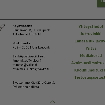
F
Käyntiosoite
Yhteystiedot
Rauhankatu 8, Uusikaupunki
Juttuvinkki
Aukioloajat: klo 8-16
Lähetä lukijaku
Postiosoite
PL 84, 23501 Uusikaupunki
Yritys
Mediakortti
Sähköpostiosoitteet
ilmoitukset@vakka.fi
Avoimuusilmoituk
toimitus@vakka.fi
etunimi.sukunimi@vakka.fi
Kuolinilmoituks
Tietosuojaselos
Sivustomme käyttää evästeitä.
Evästeiden hallinta