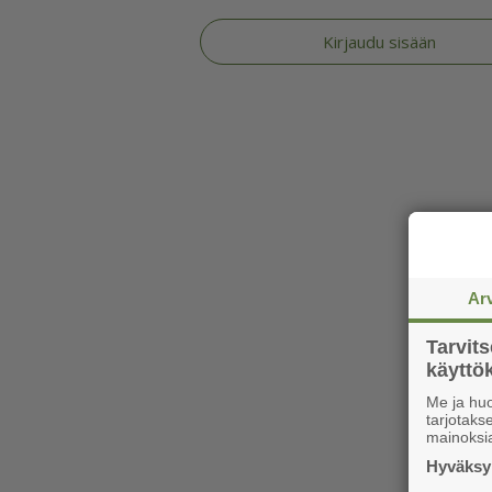
Kirjaudu sisään
Ar
Tarvit
käytt
Me ja huo
tarjotak
mainoksi
Hyväksym