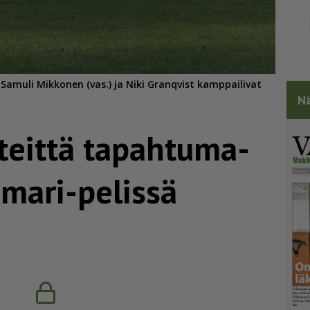
Samuli Mikkonen (vas.) ja Niki Granqvist kamppailivat
Nä
teittä tapah­tu­ma­
imari-pelissä