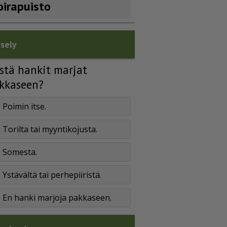
oirapuisto
sely
stä hankit marjat
kkaseen?
Poimin itse.
Torilta tai myyntikojusta.
Somesta.
Ystävältä tai perhepiiristä.
En hanki marjoja pakkaseen.