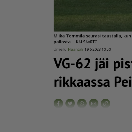
Miika Tommila seurasi taustalla, kun 
pallosta.
KAI SAARTO
Urheilu
Naantali
19.6.2023 10.50
VG-62 jäi pis
rik­kaassa Pe