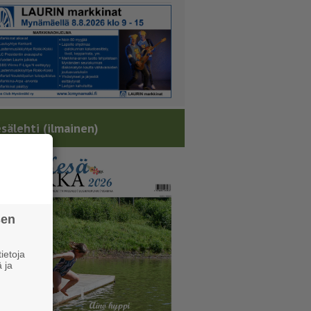
sälehti (ilmainen)
sen
ietoja
 ja