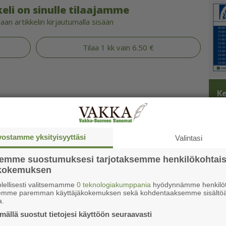
eli on sinulle tilaajamme
an artikkelin kirjautumalla sisään
Tilaa 1 kk vain 6.50 €
Ke
vostamme yksityisyyttäsi
Valintasi
semme suostumuksesi tarjotaksemme henkilökohtai
ökokemuksen
lellisesti valitsemamme
0 teknologiakumppania
hyödynnämme henkilöt
semme paremman käyttäjäkokemuksen sekä kohdentaaksemme sisältöä
a.
ällä suostut tietojesi käyttöön seuraavasti