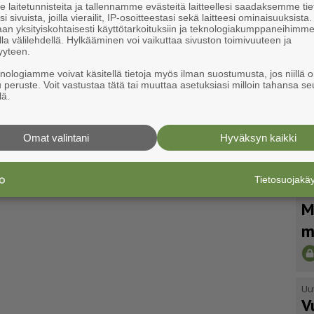
laitetunnisteita ja tallennamme evästeitä laitteellesi saadaksemme tie
i sivuista, joilla vierailit, IP-osoitteestasi sekä laitteesi ominaisuuksista
an yksityiskohtaisesti käyttötarkoituksiin ja teknologiakumppaneihimm
la välilehdellä. Hylkääminen voi vaikuttaa sivuston toimivuuteen ja
yyteen.
knologiamme voivat käsitellä tietoja myös ilman suostumusta, jos niillä o
u peruste. Voit vastustaa tätä tai muuttaa asetuksiasi milloin tahansa se
lä.
Omat valintani
Hyväksyn kaikki
Tietosuojak
Uu
M
m
Uu
V