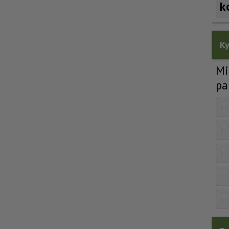
k
Ky
Mi
pa