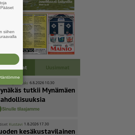
toja
. Pääset
e
n siihen
uraavalla
Luetuimmat
Uusimmat
äytäntömme
tiset
Mynämäki
6.8.2026 10.30
ynäkäs tutkii Mynämäen
ahdol­li­suuksia
tiset
Kustavi
1.8.2026 17.30
uoden kesäkus­ta­vi­lainen