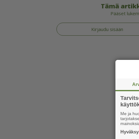
Tämä artikk
Pääset lukema
Kirjaudu sisään
Ar
Tarvit
käytt
Me ja huo
tarjotak
mainoksi
Hyväksym