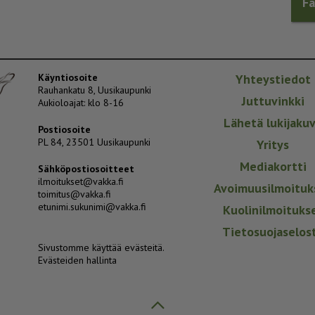
F
Käyntiosoite
Yhteystiedot
Rauhankatu 8, Uusikaupunki
Juttuvinkki
Aukioloajat: klo 8-16
Lähetä lukijaku
Postiosoite
PL 84, 23501 Uusikaupunki
Yritys
Mediakortti
Sähköpostiosoitteet
ilmoitukset@vakka.fi
Avoimuusilmoituk
toimitus@vakka.fi
etunimi.sukunimi@vakka.fi
Kuolinilmoituks
Tietosuojaselos
Sivustomme käyttää evästeitä.
Evästeiden hallinta