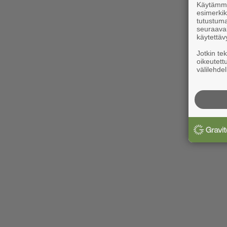
Käytämme 
esimerkiks
tutustuma
seuraaval
käytettäv
Jotkin te
oikeutett
välilehdel