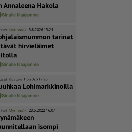
n Annaleena Hakola
tiset
Mynämäki
5.8.2026 15.24
ohja­lais­mummon tarinat
itävät hirvieläimet
oitolla
tiset
Kustavi
1.8.2026 17.25
uuhkaa Lohimark­ki­noilla
tiset
Mynämäki
23.5.2022 16.07
ynämäkeen
uunnitellaan isompi