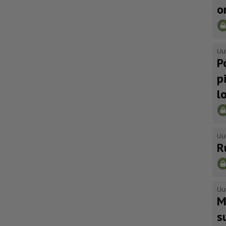
o
Uu
P
p
l
Uu
R
Uu
M
s