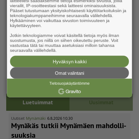
laitteellesi saadaksemme tietoja esimerkiksi sivuista, joilla
vierailit, IP-osoitteestasi sekä laitteesi ominaisuuksista.
Pääset tutustumaan yksityiskohtaisesti käyttötarkoituksiin ja
teknologiakumppaneihimme seuraavalla välilehdellä.
Hylkääminen voi vaikuttaa sivuston toimivuuteen ja
käytettävyyteen.
Jotkin teknologiamme voivat käsitellä tietoja myös ilman
suostumusta, jos niillä on siihen oikeutettu peruste. Voit
vastustaa tätä tai muuttaa asetuksiasi milloin tahansa
seuraavalla välilehdellä.
Hyväksyn kaikki
Omat valintani
Tietosuojakäytäntömme
Luetuimmat
Uusimmat
Uutiset
Mynämäki
6.8.2026 10.30
Mynäkäs tutkii Mynämäen mahdol­li­
suuksia