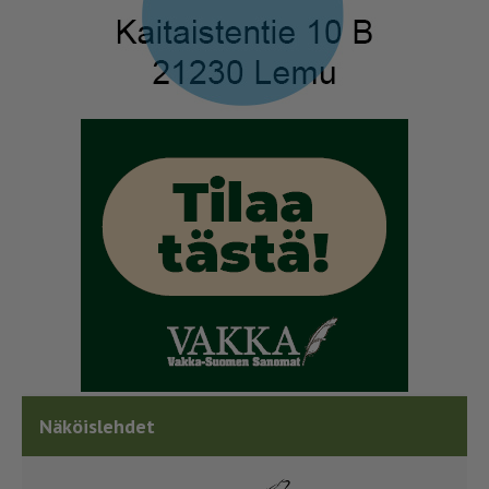
Näköislehdet