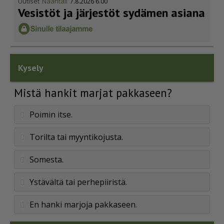
Uutiset
Naantali
7.8.2026 6.00
Vesistöt ja järjestöt sydämen asiana
Kysely
Mistä hankit marjat pakkaseen?
Poimin itse.
Torilta tai myyntikojusta.
Somesta.
Ystävältä tai perhepiiristä.
En hanki marjoja pakkaseen.