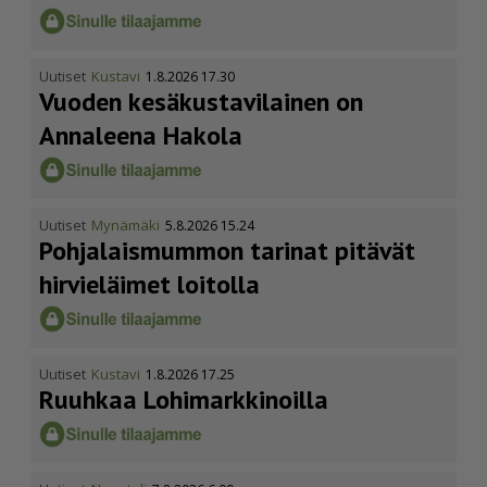
Uutiset
Kustavi
1.8.2026 17.30
Vuoden kesäkus­ta­vi­lainen on
Annaleena Hakola
Uutiset
Mynämäki
5.8.2026 15.24
Pohja­lais­mummon tarinat pitävät
hirvieläimet loitolla
Uutiset
Kustavi
1.8.2026 17.25
Ruuhkaa Lohimark­ki­noilla