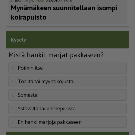
Uutiset
Mynämäki
23.5.2022 16.07
Mynämäkeen suunnitellaan isompi
koirapuisto
Kysely
Mistä hankit marjat pakkaseen?
Poimin itse.
Torilta tai myyntikojusta.
Somesta.
Ystävältä tai perhepiiristä.
En hanki marjoja pakkaseen.