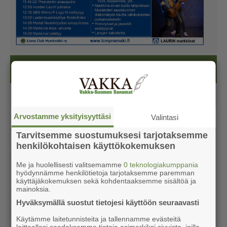
Kesälehti (ilmainen)
Arvostamme yksityisyyttäsi
Valintasi
Tarvitsemme suostumuksesi tarjotaksemme
henkilökohtaisen käyttökokemuksen
Me ja huolellisesti valitsemamme
0 teknologiakumppania
hyödynnämme henkilötietoja tarjotaksemme paremman
käyttäjäkokemuksen sekä kohdentaaksemme sisältöä ja
mainoksia.
Hyväksymällä suostut tietojesi käyttöön seuraavasti
Käytämme laitetunnisteita ja tallennamme evästeitä
laitteellesi saadaksemme tietoja esimerkiksi sivuista, joilla