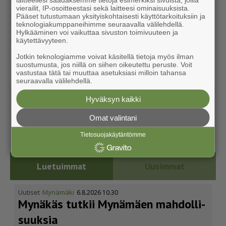
vierailit, IP-osoitteestasi sekä laitteesi ominaisuuksista.
Pääset tutustumaan yksityiskohtaisesti käyttötarkoituksiin ja
teknologiakumppaneihimme seuraavalla välilehdellä.
Hylkääminen voi vaikuttaa sivuston toimivuuteen ja
käytettävyyteen.
Jotkin teknologiamme voivat käsitellä tietoja myös ilman
suostumusta, jos niillä on siihen oikeutettu peruste. Voit
vastustaa tätä tai muuttaa asetuksiasi milloin tahansa
seuraavalla välilehdellä.
Hyväksyn kaikki
Omat valintani
Tietosuojakäytäntömme
Luetuimmat
Uusimmat
Uutiset
Mynämäki
6.8.2026 10.30
Mynäkäs tutkii Mynämäen mahdol­li­
suuksia