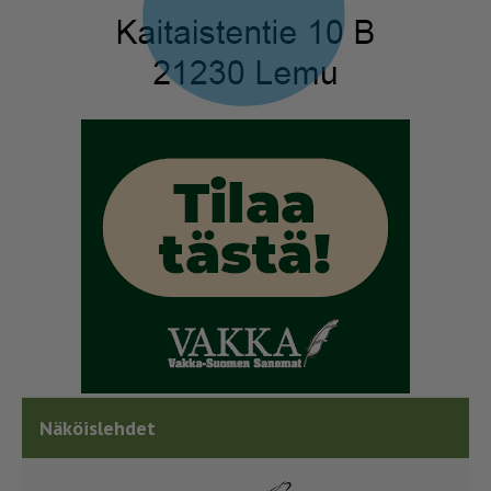
Näköislehdet