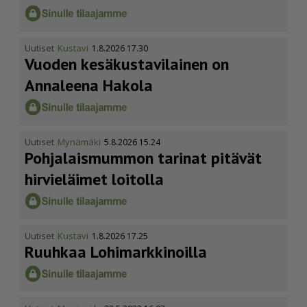
Uutiset
Kustavi
1.8.2026 17.30
Vuoden kesäkus­ta­vi­lainen on
Annaleena Hakola
Uutiset
Mynämäki
5.8.2026 15.24
Pohja­lais­mummon tarinat pitävät
hirvieläimet loitolla
Uutiset
Kustavi
1.8.2026 17.25
Ruuhkaa Lohimark­ki­noilla