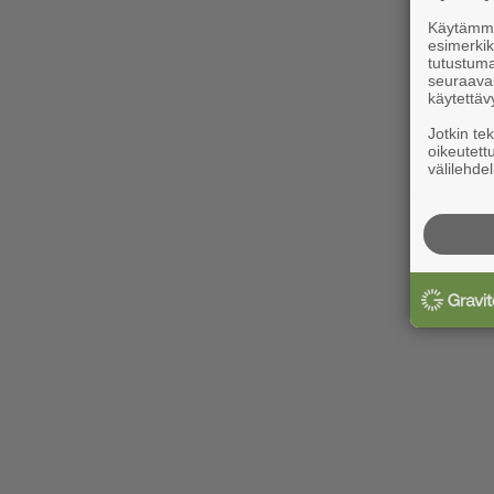
Käytämme 
esimerkiks
tutustuma
seuraaval
käytettäv
Jotkin te
oikeutett
välilehdel