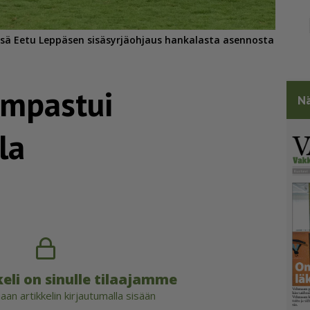
Tässä Eetu Leppäsen sisäsyrjäohjaus hankalasta asennosta
ompastui
Nä
la
eli on sinulle tilaajamme
an artikkelin kirjautumalla sisään