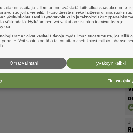
laitetunnisteita ja tallennamme evästeitä laitteellesi saadaksemme tie
i sivuista, joilla vierailit, IP-osoitteestasi sekä laitteesi ominaisuuksista
an yksityiskohtaisesti käyttötarkoituksiin ja teknologiakumppaneihimm
la välilehdellä. Hylkääminen voi vaikuttaa sivuston toimivuuteen ja
yyteen.
knologiamme voivat käsitellä tietoja myös ilman suostumusta, jos niillä o
u peruste. Voit vastustaa tätä tai muuttaa asetuksiasi milloin tahansa se
lä.
Omat valintani
Hyväksyn kaikki
Tietosuojak
Uu
V
o
Uu
R