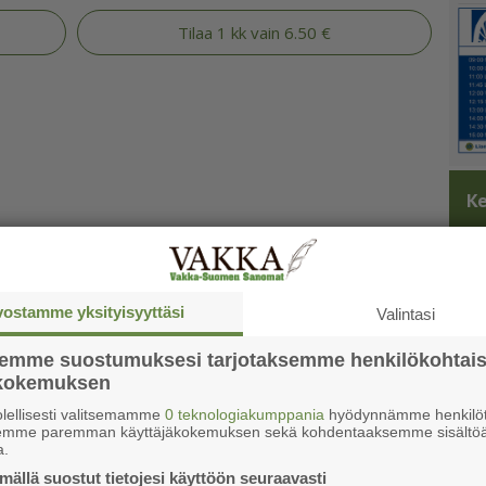
Tilaa 1 kk vain 6.50 €
Ke
vostamme yksityisyyttäsi
Valintasi
semme suostumuksesi tarjotaksemme henkilökohtai
ökokemuksen
lellisesti valitsemamme
0 teknologiakumppania
hyödynnämme henkilöt
semme paremman käyttäjäkokemuksen sekä kohdentaaksemme sisältöä
a.
ällä suostut tietojesi käyttöön seuraavasti