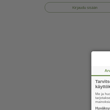
Kirjaudu sisään
Ar
Tarvit
käytt
Me ja huo
tarjotak
mainoksi
Hyväksym