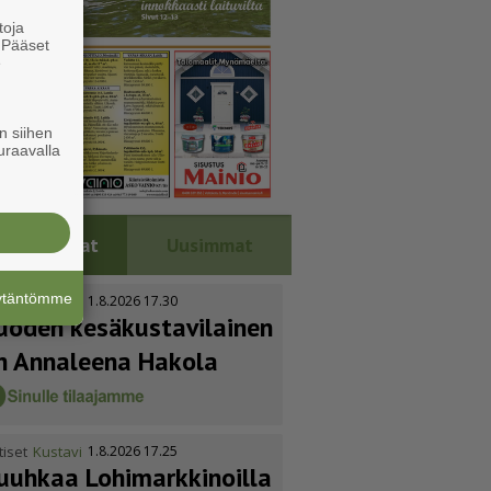
toja
. Pääset
e
n siihen
uraavalla
Luetuimmat
Uusimmat
äytäntömme
tiset
Kustavi
1.8.2026 17.30
uoden kesäkus­ta­vi­lainen
n Annaleena Hakola
tiset
Kustavi
1.8.2026 17.25
uuhkaa Lohimark­ki­noilla