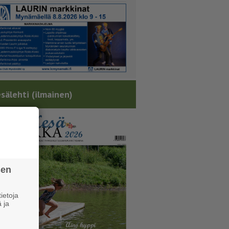
sälehti (ilmainen)
sen
ietoja
 ja