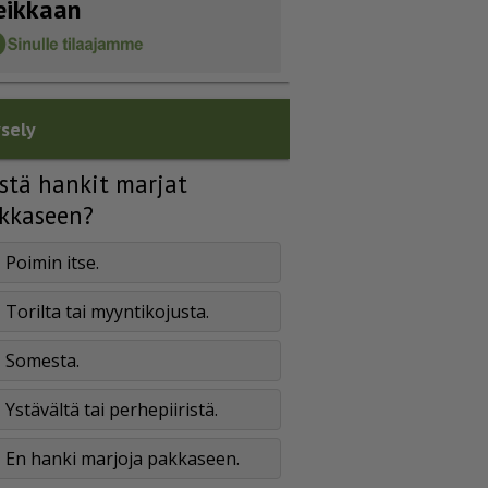
eikkaan
sely
stä hankit marjat
kkaseen?
Poimin itse.
Torilta tai myyntikojusta.
Somesta.
Ystävältä tai perhepiiristä.
En hanki marjoja pakkaseen.