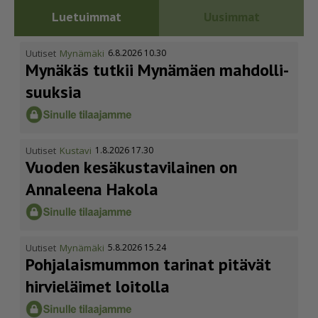
Luetuimmat
Uusimmat
Uutiset
Mynämäki
6.8.2026 10.30
Mynäkäs tutkii Mynämäen mahdol­li­
suuksia
Uutiset
Kustavi
1.8.2026 17.30
Vuoden kesäkus­ta­vi­lainen on
Annaleena Hakola
Uutiset
Mynämäki
5.8.2026 15.24
Pohja­lais­mummon tarinat pitävät
hirvieläimet loitolla