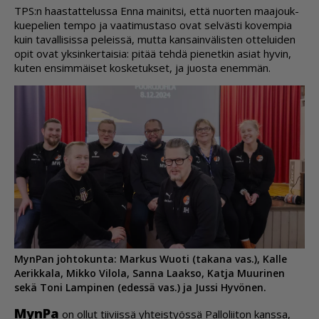
TPS:n haas­tat­te­lus­sa En­na mai­nit­si, et­tä nuor­ten maa­jouk­
ku­e­pe­lien tem­po ja vaa­ti­mus­ta­so ovat sel­väs­ti ko­vem­pia
kuin ta­val­li­sis­sa pe­leis­sä, mut­ta kan­sain­vä­lis­ten ot­te­lui­den
opit ovat yk­sin­ker­tai­sia: pi­tää teh­dä pie­net­kin asi­at hy­vin,
ku­ten en­sim­mäi­set kos­ke­tuk­set, ja juos­ta enem­män.
MynPan johtokunta: Markus Wuoti (takana vas.), Kalle
Aerikkala, Mikko Vilola, Sanna Laakso, Katja Muurinen
sekä Toni Lampinen (edessä vas.) ja Jussi Hyvönen.
Myn­Pa
on ol­lut tii­viis­sä yh­teis­työs­sä Pal­lo­lii­ton kans­sa,