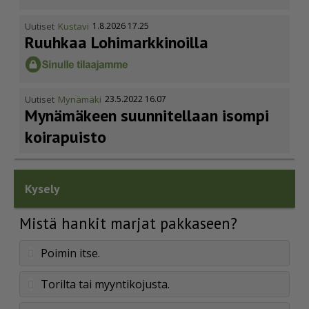
Uutiset
Kustavi
1.8.2026 17.25
Ruuhkaa Lohimark­ki­noilla
Uutiset
Mynämäki
23.5.2022 16.07
Mynämäkeen suunnitellaan isompi
koirapuisto
Kysely
Mistä hankit marjat pakkaseen?
Poimin itse.
Torilta tai myyntikojusta.