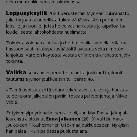
sekä muu­ten­kin seu­ran toi­min­nas­sa.
Lop­pu­syk­syl­lä
2024 pe­rus­tet­tiin Myn­Pan Tu­ki­ra­has­to,
joka tar­jo­aa ta­lou­del­lis­ta tu­kea vä­hä­va­rais­ten per­hei­den
lap­sil­le ja nuo­ril­le, jot­ta he voi­vat har­ras­taa jal­ka­pal­loa ta­
lou­del­li­ses­ta läh­tö­koh­das­ta huo­li­mat­ta.
Toi­min­ta voi­daan aloit­taa jo heti tu­le­val­la kau­del­la, sil­lä ra­
has­toon saa­tiin Jal­ka­pal­lo­sää­ti­öl­tä avus­tus sekä ni­me­tön
lah­joi­tus. Va­ro­jen käy­tös­tä vas­taa eril­li­nen tu­ki­ra­has­ton joh­
to­kun­ta.
Vaik­ka
seu­raan ei pe­rus­tet­tu uut­ta jouk­ku­et­ta, il­moit­
tau­tu­mi­sia ju­ni­o­ri­jouk­ku­ei­siin tuli pe­rä­ti 46.
– Tämä osoit­taa, et­tä seu­ra te­kee asi­oi­ta oi­kein ja hou­kut­
te­lee nuo­ria jal­ka­pal­lon pa­riin, to­te­aa pu­heen­joh­ta­ja Mik­ko
Vi­lo­la.
Eri­tyi­nen yl­pey­de­nai­he seu­ral­le oli, kun Myn­Pas­sa jal­ka­pal­
lou­ran­sa aloit­ta­nut
En­na Jal­ka­nen
(2010) va­lit­tiin maa­
jouk­ku­een Pik­ku­hel­ma­rien U15-maa­jouk­ku­ee­seen. Ny­kyi­sin
hän pe­laa TPS:n pai­das­sa puo­lus­ta­ja­na.