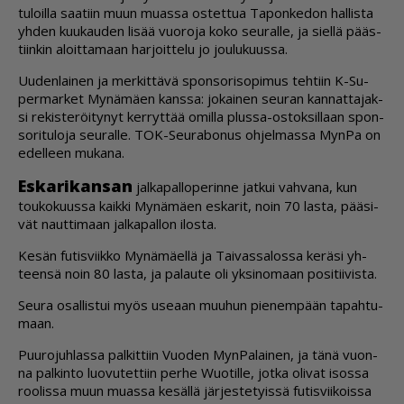
tu­loil­la saa­tiin muun mu­as­sa os­tet­tua Ta­pon­ke­don hal­lis­ta
yh­den kuu­kau­den li­sää vuo­ro­ja koko seu­ral­le, ja siel­lä pääs­
tiin­kin aloit­ta­maan har­joit­te­lu jo jou­lu­kuus­sa.
Uu­den­lai­nen ja mer­kit­tä­vä spon­so­ri­so­pi­mus teh­tiin K-Su­
per­mar­ket My­nä­mä­en kans­sa: jo­kai­nen seu­ran kan­nat­ta­jak­
si re­kis­te­röi­ty­nyt ker­ryt­tää omil­la plus­sa-os­tok­sil­laan spon­
so­ri­tu­lo­ja seu­ral­le. TOK-Seu­ra­bo­nus oh­jel­mas­sa Myn­Pa on
edel­leen mu­ka­na.
Es­ka­ri­kan­san
jal­ka­pal­lo­pe­rin­ne jat­kui vah­va­na, kun
tou­ko­kuus­sa kaik­ki My­nä­mä­en es­ka­rit, noin 70 las­ta, pää­si­
vät naut­ti­maan jal­ka­pal­lon ilos­ta.
Ke­sän fu­tis­viik­ko My­nä­mä­el­lä ja Tai­vas­sa­los­sa ke­rä­si yh­
teen­sä noin 80 las­ta, ja pa­lau­te oli yk­si­no­maan po­si­tii­vis­ta.
Seu­ra osal­lis­tui myös use­aan muu­hun pie­nem­pään ta­pah­tu­
maan.
Puu­ro­juh­las­sa pal­kit­tiin Vuo­den Myn­Pa­lai­nen, ja tänä vuon­
na pal­kin­to luo­vu­tet­tiin per­he Wuo­til­le, jot­ka oli­vat isos­sa
roo­lis­sa muun mu­as­sa ke­säl­lä jär­jes­te­tyis­sä fu­tis­vii­kois­sa