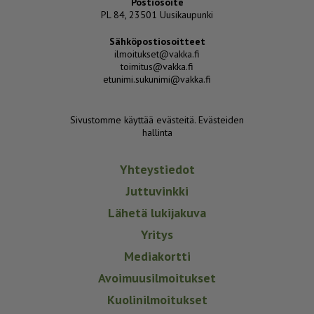
Postiosoite
PL 84, 23501 Uusikaupunki
Sähköpostiosoitteet
ilmoitukset@vakka.fi
toimitus@vakka.fi
etunimi.sukunimi@vakka.fi
Sivustomme käyttää evästeitä.
Evästeiden
hallinta
Yhteystiedot
Juttuvinkki
Lähetä lukijakuva
Yritys
Mediakortti
Avoimuusilmoitukset
Kuolinilmoitukset