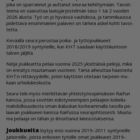
joka on spar­ran­nut ja aut­ta­nut seu­raa ke­hit­ty­mään. Ta­voit­
tee­na on saa­vut­taa laa­tu­jär­jes­tel­män taso 1 tai 2 vuo­den
2026 alus­ta. Työ on jo hy­väs­sä vauh­dis­sa, ja tam­mi­kuus­sa
pi­det­tä­vä en­sim­mäi­nen pa­la­ve­ri on tär­keä as­kel koh­ti ta­voi­
tet­ta.
Ke­vääl­lä seu­ra pe­rus­taa poi­ka- ja tyt­tö­jouk­ku­eet
2018/2019 syn­ty­neil­le, kun KHT saa­daan käyt­tö­kun­toon
tal­ven jäl­jil­tä.
Nel­jä jouk­ku­et­ta pe­laa vuon­na 2025 yk­sit­täi­siä pe­le­jä, mikä
on en­nä­tys muu­ta­maan vuo­teen. Tämä ai­heut­taa haas­tei­ta
KHT:n riit­tä­vyy­del­le, jo­ten käyt­töön ote­taan tar­peen mu­
kaan ur­hei­lu­kes­kus­ta.
Seu­ra teki myös mer­kit­tä­vän yh­teis­työ­so­pi­muk­sen Rai­Fun
kans­sa, jos­sa so­vit­tiin edis­ty­neem­pien pe­laa­jien ko­kei­lu­
mah­dol­li­suu­des­ta oman ikä­luo­kan kor­ke­am­mal­la ta­sol­la pe­
laa­van jouk­ku­een kans­sa Rai­Fus­sa seu­ra­joh­toi­ses­ti. Muu­ta­
ma pe­laa­ja on tä­hän jo il­moit­ta­nut kiin­nos­tuk­sen­sa.
Jouk­ku­ei­ta
löy­tyy en­si vuon­na 2019–2011 syn­ty­neil­le
ju­ni­o­reil­le, jois­ta erik­seen ty­töil­le omat jouk­ku­eet 2019–