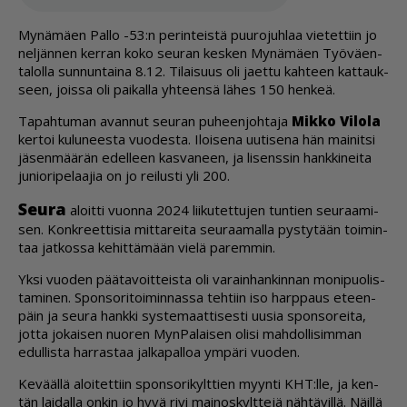
My­nä­mä­en Pal­lo -53:n pe­rin­teis­tä puu­ro­juh­laa vie­tet­tiin jo
nel­jän­nen ker­ran koko seu­ran kes­ken My­nä­mä­en Työ­vä­en­
ta­lol­la sun­nun­tai­na 8.12. Ti­lai­suus oli ja­et­tu kah­teen kat­tauk­
seen, jois­sa oli pai­kal­la yh­teen­sä lä­hes 150 hen­keä.
Ta­pah­tu­man avan­nut seu­ran pu­heen­joh­ta­ja
Mik­ko Vi­lo­la
ker­toi ku­lu­nees­ta vuo­des­ta. Iloi­se­na uu­ti­se­na hän mai­nit­si
jä­sen­mää­rän edel­leen kas­va­neen, ja li­sens­sin hank­ki­nei­ta
ju­ni­o­ri­pe­laa­jia on jo rei­lus­ti yli 200.
Seu­ra
aloit­ti vuon­na 2024 lii­ku­tet­tu­jen tun­tien seu­raa­mi­
sen. Konk­reet­ti­sia mit­ta­rei­ta seu­raa­mal­la pys­ty­tään toi­min­
taa jat­kos­sa ke­hit­tä­mään vie­lä pa­rem­min.
Yk­si vuo­den pää­ta­voit­teis­ta oli va­rain­han­kin­nan mo­ni­puo­lis­
ta­mi­nen. Spon­so­ri­toi­min­nas­sa teh­tiin iso harp­paus eteen­
päin ja seu­ra hank­ki sys­te­maat­ti­ses­ti uu­sia spon­so­rei­ta,
jot­ta jo­kai­sen nuo­ren Myn­Pa­lai­sen oli­si mah­dol­li­sim­man
edul­lis­ta har­ras­taa jal­ka­pal­loa ym­pä­ri vuo­den.
Ke­vääl­lä aloi­tet­tiin spon­so­ri­kylt­tien myyn­ti KHT:lle, ja ken­
tän lai­dal­la on­kin jo hyvä rivi mai­nos­kylt­te­jä näh­tä­vil­lä. Näil­lä