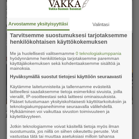
päät­teek­si ja­et­tiin jo­kai­sel­le seu­ran pe­laa­
jal­le uu­det juo­ma­pul­lot sekä esi­tet­tiin val­ko­kan­kaal­la Myn­
Pan uu­si esit­te­ly­vi­deo. 2011 -jouk­ku­een vas­tuu­val­men­ta­jan
Timo Sa­vi­ran­nan
to­teut­ta­ma vi­deo tul­laan jul­kai­se­maan
Arvostamme yksityisyyttäsi
Valintasi
myös net­ti­si­vuil­la ja Yo­u­tu­bes­sa ke­vään ai­ka­na.
Tarvitsemme suostumuksesi tarjotaksemme
henkilökohtaisen käyttökokemuksen
Me ja huolellisesti valitsemamme
0 teknologiakumppania
hyödynnämme henkilötietoja tarjotaksemme paremman
käyttäjäkokemuksen sekä kohdentaaksemme sisältöä ja
mainoksia.
Hyväksymällä suostut tietojesi käyttöön seuraavasti
Käytämme laitetunnisteita ja tallennamme evästeitä
laitteellesi saadaksemme tietoja esimerkiksi sivuista, joilla
vierailit, IP-osoitteestasi sekä laitteesi ominaisuuksista.
Pääset tutustumaan yksityiskohtaisesti käyttötarkoituksiin ja
teknologiakumppaneihimme seuraavalla välilehdellä.
Joukkueenjohtaja Katja Borgman jakamassa
Hylkääminen voi vaikuttaa sivuston toimivuuteen ja
juomapulloja pelaajille.
käytettävyyteen.
Jotkin teknologiamme voivat käsitellä tietoja myös ilman
Mynämäki
Mynämäen Pallo-53
suostumusta, jos niillä on siihen oikeutettu peruste. Voit
vastustaa tätä tai muuttaa asetuksiasi milloin tahansa