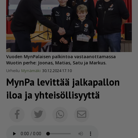
Vuoden MynPalaisen palkintoa vastaanottamassa
Wuotin perhe: Joonas, Matias, Satu ja Markus.
Urheilu
Mynämäki
30.12.2024 17.10
MynPa levittää jalkapallon
iloa ja yhtei­söl­li­syyttä
Sähköposti
Facebook
Twitter
Whatsapp