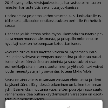
2016 syn­ty­neil­le. Ai­kuis­jouk­ku­ei­ta ja har­ras­tus­toi­min­taa on
mies­ten har­ras­te­fu­tis sekä fut­sal­jouk­ku­eis­sa.
Li­säk­si seu­ra jär­jes­tää ker­ho­toi­min­taa 4–6 -luok­ka­lai­sil­le ty­
töil­le sekä jal­ka­pal­lon en­si­kos­ke­tuk­sen per­heil­le Per­he­fu­tik­
ses­sa.
Use­as­sa jouk­ku­ees­sa pe­laa myös ul­ko­maa­lais­taus­tai­sia pe­
laa­jia muun mu­as­sa Uk­rai­nas­ta, ja jal­ka­pal­lo on­kin erit­täin
hyvä laji nuor­ten hel­pom­paan ko­tout­ta­mi­seen.
– Seu­ran tu­le­vai­suus näyt­tää va­loi­sal­ta. My­nä­mä­en Pal­lo
-53 jat­kaa vah­vas­ti eteen­päin tuo­den iloa ja lii­kun­taa pai­kal­
li­seen yh­tei­söön­sä. Seu­ran toi­min­ta ja saa­vu­tuk­set ovat
esi­merk­ke­jä sii­tä, mi­ten si­tou­tu­mi­nen ja yh­tei­sön tuki voi­vat
luo­da me­nes­tys­tä ja hy­vin­voin­tia, to­te­aa Mik­ko Vi­lo­la.
Seu­ra on ai­na val­mis ot­ta­maan vas­taan eh­do­tuk­sia ja ide­oi­
ta jä­se­nil­tään, sil­lä yh­des­sä te­ke­mi­nen on kai­ken toi­min­nan
ydin. Esi­mer­kik­si muu­ta­ma vuo­si sit­ten puu­ro­juh­las­sa saa­tu
van­hem­pien idea put­kan käyt­tä­mi­ses­tä va­ras­to­na on osoit­
tau­tu­nut me­nes­tyk­sek­si.
Puu­ro­juh­lan